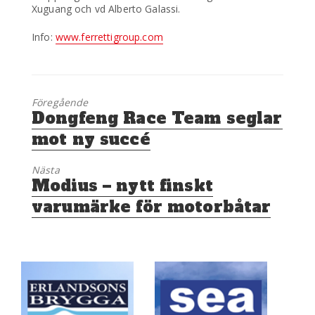
Xuguang och vd Alberto Galassi.
Info:
www.ferrettigroup.com
Föregående
Föregående
Dongfeng Race Team seglar
inlägg:
mot ny succé
Nästa
Nästa
Modius – nytt finskt
inlägg:
varumärke för motorbåtar