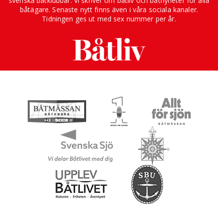
svenska båtklubbar. Vi skriver om båtliv och båtnyheter för alla
båtägare. Senaste nytt finns även i våra sociala kanaler.
Tidningen ges ut med sex nummer per år.