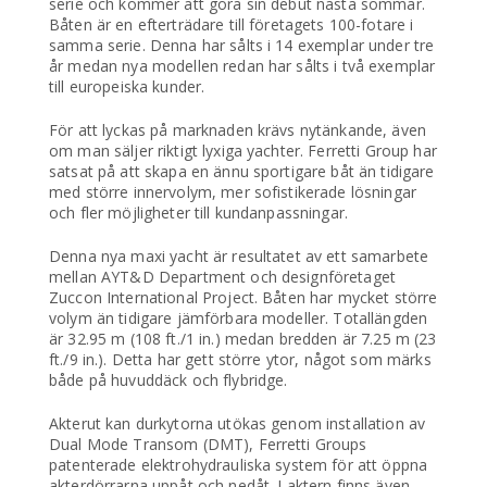
serie och kommer att göra sin debut nästa sommar.
Båten är en efterträdare till företagets 100-fotare i
samma serie. Denna har sålts i 14 exemplar under tre
år medan nya modellen redan har sålts i två exemplar
till europeiska kunder.
För att lyckas på marknaden krävs nytänkande, även
om man säljer riktigt lyxiga yachter. Ferretti Group har
satsat på att skapa en ännu sportigare båt än tidigare
med större innervolym, mer sofistikerade lösningar
och fler möjligheter till kundanpassningar.
Denna nya maxi yacht är resultatet av ett samarbete
mellan AYT&D Department och designföretaget
Zuccon International Project. Båten har mycket större
volym än tidigare jämförbara modeller. Totallängden
är 32.95 m (108 ft./1 in.) medan bredden är 7.25 m (23
ft./9 in.). Detta har gett större ytor, något som märks
både på huvuddäck och flybridge.
Akterut kan durkytorna utökas genom installation av
Dual Mode Transom (DMT), Ferretti Groups
patenterade elektrohydrauliska system för att öppna
akterdörrarna uppåt och nedåt. I aktern finns även