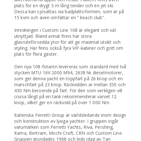
plats för en drygt 5 m lång tender och en jet ski.
Dessa kan sjösättas via badplattoformen, som är på
15 kvm och även omfattar en ” beach club”.
Inredningen i Custom Line 108 är elegant och väl
utnyttjad. Bland annat finns här stora
glasruteförsedda ytor för att ge maximal utsikt och
styling. Här finns också fyra VIP-kabiner och gott om
plats för flera gäster.
Den nya 108-fotaren levereras som standard med två
stycken MTU 16V 2000 M94, 2638 hk dieselmotorer,
som ger denna yacht en toppfart på 26 knop och en
marschfart på 23 knop. Räckvidden är mellan 350 och
430 Nm beroende på fart. För den som verkligen vill
cruisa långt på en tank rekommenderar varvet 12
knop, vilket ger en räckvidd på över 1 000 Nm.
Italienska Ferretti Group är världsledande inom design
och konstruktion av lyxiga yachter. I gruppen ingår
varumärken som Ferretti Yachts, Riva, Pershing,
Itama, Bertram, Mochi Craft, CRN och Custom Line.
Gruppen grundades 1968 och leds idag av Tan