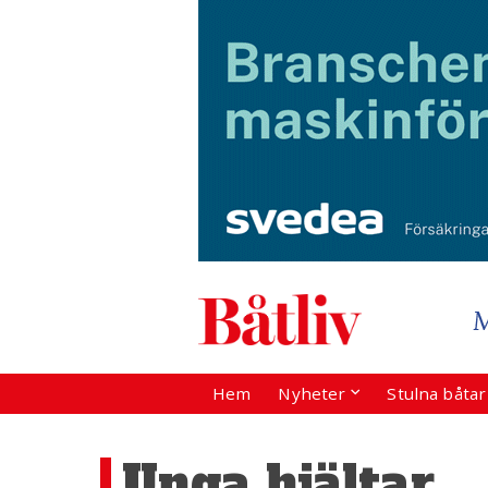
Hem
Nyheter
Stulna båta
Unga hjältar