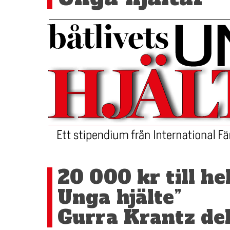
20 000 kr till he
Unga hjälte”
Gurra Krantz del