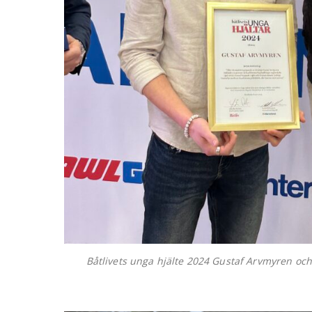
Båtlivets unga hjälte 2024 Gustaf Arvmyren oc