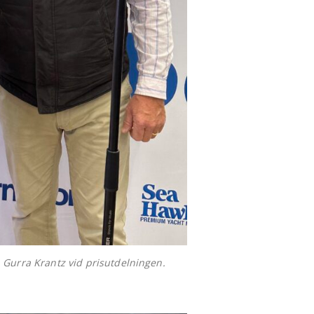
h Gurra Krantz vid prisutdelningen.