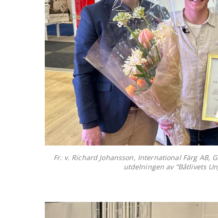
Fr. v. Richard Johansson, International Färg AB,
utdelningen av ”Båtlivets Un