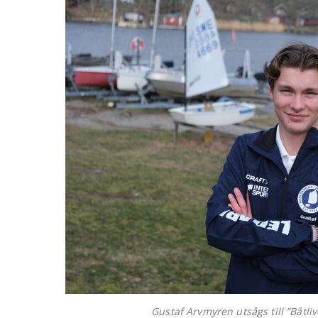
Gustaf Arvmyren utsågs till ”Båtliv