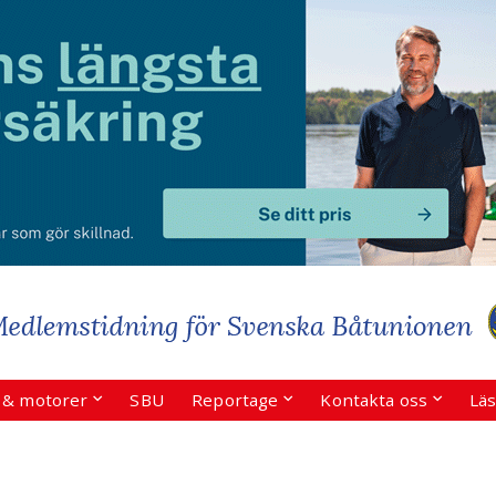
r & motorer
SBU
Reportage
Kontakta oss
Läs