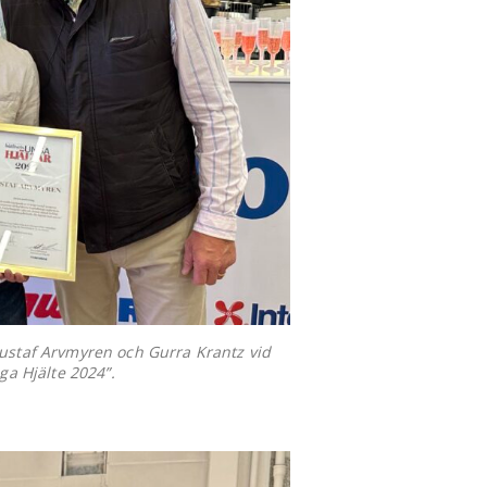
 Gustaf Arvmyren och Gurra Krantz vid
ga Hjälte 2024”.