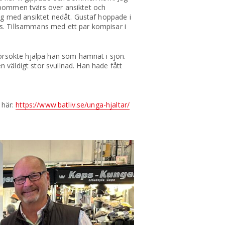
bommen tvärs över ansiktet och
åg med ansiktet nedåt. Gustaf hoppade i
. Tillsammans med ett par kompisar i
örsökte hjälpa han som hamnat i sjön.
väldigt stor svullnad. Han hade fått
 här:
https://www.batliv.se/unga-hjaltar/