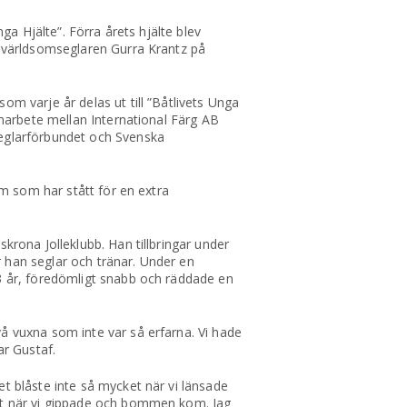
nga Hjälte”. Förra årets hjälte blev
v världsomseglaren Gurra Krantz på
om varje år delas ut till ”Båtlivets Unga
samarbete mellan International Färg AB
Seglarförbundet och Svenska
dom som har stått för en extra
krona Jolleklubb. Han tillbringar under
 han seglar och tränar. Under en
13 år, föredömligt snabb och räddade en
å vuxna som inte var så erfarna. Vi hade
ar Gustaf.
et blåste inte så mycket när vi länsade
igt när vi gippade och bommen kom. Jag