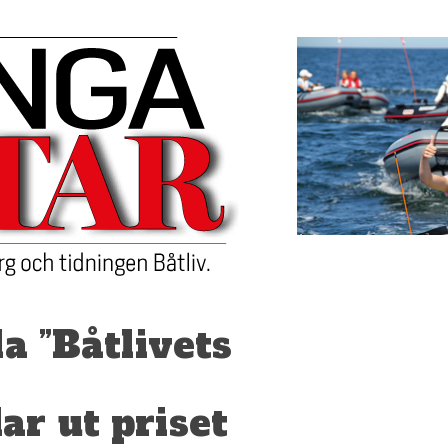
la ”Båtlivets
ar ut priset