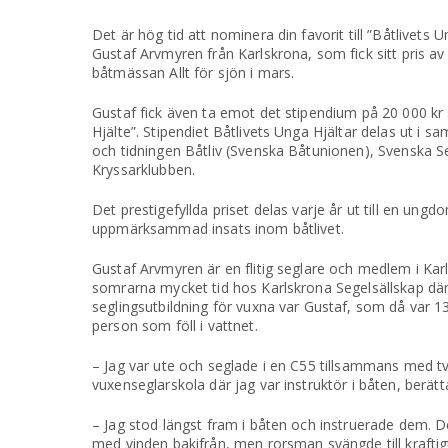
Det är hög tid att nominera din favorit till ”Båtlivets U
Gustaf Arvmyren från Karlskrona, som fick sitt pris a
båtmässan Allt för sjön i mars.
Gustaf fick även ta emot det stipendium på 20 000 kr s
Hjälte”. Stipendiet Båtlivets Unga Hjältar delas ut i 
och tidningen Båtliv (Svenska Båtunionen), Svenska 
Kryssarklubben.
Det prestigefyllda priset delas varje år ut till en ung
uppmärksammad insats inom båtlivet.
Gustaf Arvmyren är en flitig seglare och medlem i Karls
somrarna mycket tid hos Karlskrona Segelsällskap där
seglingsutbildning för vuxna var Gustaf, som då var 
person som föll i vattnet.
– Jag var ute och seglade i en C55 tillsammans med tv
vuxenseglarskola där jag var instruktör i båten, berätt
– Jag stod längst fram i båten och instruerade dem. D
med vinden bakifrån, men rorsman svängde till kraft