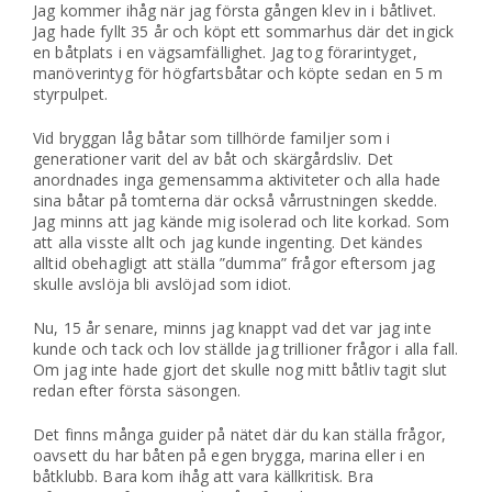
Jag kommer ihåg när jag första gången klev in i båtlivet.
Jag hade fyllt 35 år och köpt ett sommarhus där det ingick
en båtplats i en vägsamfällighet. Jag tog förarintyget,
manöverintyg för högfartsbåtar och köpte sedan en 5 m
styrpulpet.
Vid bryggan låg båtar som tillhörde familjer som i
generationer varit del av båt och skärgårdsliv. Det
anordnades inga gemensamma aktiviteter och alla hade
sina båtar på tomterna där också vårrustningen skedde.
Jag minns att jag kände mig isolerad och lite korkad. Som
att alla visste allt och jag kunde ingenting. Det kändes
alltid obehagligt att ställa ”dumma” frågor eftersom jag
skulle avslöja bli avslöjad som idiot.
Nu, 15 år senare, minns jag knappt vad det var jag inte
kunde och tack och lov ställde jag trillioner frågor i alla fall.
Om jag inte hade gjort det skulle nog mitt båtliv tagit slut
redan efter första säsongen.
Det finns många guider på nätet där du kan ställa frågor,
oavsett du har båten på egen brygga, marina eller i en
båtklubb. Bara kom ihåg att vara källkritisk. Bra