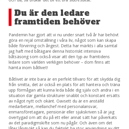
Du är den ledare
framtiden behöver
Pandemin har gjort att vi nu under snart två år har behövt
göra en rejäl omställning i våra liv, något som kan skapa
både förvirring och ångest. Detta har märkts i alla samtal
jag haft med båtägare denna historiskt intensiva
båtsäsong som också visar att den typ av framtidens
ledare som världen verkligen behöver – dom finns att
hämta inom båtlivet!
Båtlivet är inte bara är en perfekt tillvaro för att skydda dig
från smitta, det är också en plats för att hantera och träna
upp förmågan att kunna leda både dig själv och andra i en
situation där gamla strukturer snabbt och konstant ersätts
av något nytt och okänt. Oavsett du är en anställd
medarbetare, mellanchef med personalansvar,
enmansföretagare, pensionär eller sjukskriven så är jag
övertygad om att du på ett eller annat sätt har påverkats
av det paradigmskifte som nu pågår. Och även om det
låter långsökt så kan du faktiskt ha stor användning av ditt