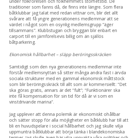
under folkrörelsen och folkhemmets storhetstid. De
traditioner som fanns då, de finns inte längre. Som flera
båtklubbar jag talat med redan vittnar om, blir det allt
svårare att få yngre generationens medlemmar att se
värdet i något som en osynlig medlemsgrupp ”äger
tillsammans”. Klubbstugan och bryggan blir enbart en
carport till en jämförelsevis billig om än själlös
båtparkering.
Ekonomisk hållbarhet – släpp beröringsskräcken
Samtidigt som den nya generationens medlemmar inte
förstår medlemsnyttan så sitter många andra fast i ärvda
sociala strukturer med en gammal ekonomisk måttstock
som blir beröringsskräck till allt som är kommersiellt: “Det
ska göras gratis, annars är det “fult”; “Funktionärer ska
inte få kompensation för sin tid för då är vi som en
vinstdrivande marina”.
Jag upplever att denna polemik är ekonomiskt ohållbar
och sätter stopp för alla möjligheter en båtklubb har till att
bli en huvudspelare i social hållbarhet och jag skulle vilja
uppmuntra båtklubbar att börja tänka i blandekonomiska
termer. Jag skulle även här vilja uppvakta våra politiker och