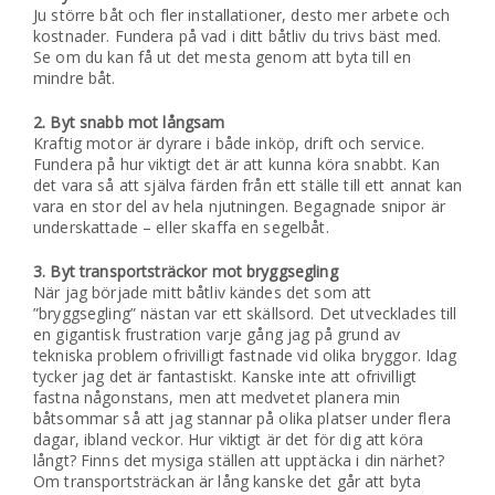
Ju större båt och fler installationer, desto mer arbete och
kostnader. Fundera på vad i ditt båtliv du trivs bäst med.
Se om du kan få ut det mesta genom att byta till en
mindre båt.
2. Byt snabb mot långsam
Kraftig motor är dyrare i både inköp, drift och service.
Fundera på hur viktigt det är att kunna köra snabbt. Kan
det vara så att själva färden från ett ställe till ett annat kan
vara en stor del av hela njutningen. Begagnade snipor är
underskattade – eller skaffa en segelbåt.
3. Byt transportsträckor mot bryggsegling
När jag började mitt båtliv kändes det som att
”bryggsegling” nästan var ett skällsord. Det utvecklades till
en gigantisk frustration varje gång jag på grund av
tekniska problem ofrivilligt fastnade vid olika bryggor. Idag
tycker jag det är fantastiskt. Kanske inte att ofrivilligt
fastna någonstans, men att medvetet planera min
båtsommar så att jag stannar på olika platser under flera
dagar, ibland veckor. Hur viktigt är det för dig att köra
långt? Finns det mysiga ställen att upptäcka i din närhet?
Om transportsträckan är lång kanske det går att byta