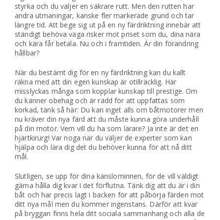
styrka och du väljer en säkrare rutt. Men den rutten har
andra utmaningar, kanske fler markerade grund och tar
längre tid. Att bege sig ut på en ny färdriktning innebär att
ständigt behöva väga risker mot priset som du, dina nära
och kära får betala. Nu och i framtiden. Är din förändring
hållbar?
När du bestämt dig för en ny färdriktning kan du kallt
räkna med att din egen kunskap är otillräcklig. Här
misslyckas många som kopplar kunskap till prestige. Om
du känner obehag och är rädd för att uppfattas som
korkad, tänk så här: Du kan inget alls om båtmotorer men
nu kräver din nya färd att du måste kunna göra underhåll
på din motor. Vem vill du ha som lärare? Ja inte är det en
hjärtkirurg! Var noga när du väljer de experter som kan
hjälpa och lära dig det du behöver kunna för att nå ditt
mål.
Slutligen, se upp för dina känslominnen, för de vill väldigt
gärna hålla dig kvar i det förflutna. Tänk dig att du är i din
båt och har precis lagt i backen för att påbörja färden mot
ditt nya mål men du kommer ingenstans. Därför att kvar
på bryggan finns hela ditt sociala sammanhang och alla de