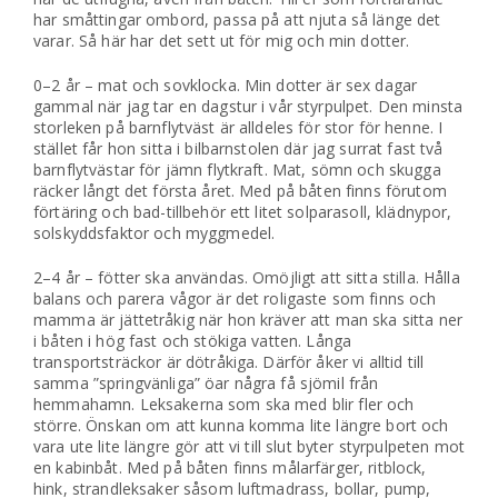
har småttingar ombord, passa på att njuta så länge det
varar. Så här har det sett ut för mig och min dotter.
0–2 år – mat och sovklocka. Min dotter är sex dagar
gammal när jag tar en dagstur i vår styrpulpet. Den minsta
storleken på barnflytväst är alldeles för stor för henne. I
stället får hon sitta i bilbarnstolen där jag surrat fast två
barnflytvästar för jämn flytkraft. Mat, sömn och skugga
räcker långt det första året. Med på båten finns förutom
förtäring och bad-tillbehör ett litet solparasoll, klädnypor,
solskyddsfaktor och myggmedel.
2–4 år – fötter ska användas. Omöjligt att sitta stilla. Hålla
balans och parera vågor är det roligaste som finns och
mamma är jättetråkig när hon kräver att man ska sitta ner
i båten i hög fast och stökiga vatten. Långa
transportsträckor är dötråkiga. Därför åker vi alltid till
samma ”springvänliga” öar några få sjömil från
hemmahamn. Leksakerna som ska med blir fler och
större. Önskan om att kunna komma lite längre bort och
vara ute lite längre gör att vi till slut byter styrpulpeten mot
en kabinbåt. Med på båten finns målarfärger, ritblock,
hink, strandleksaker såsom luftmadrass, bollar, pump,