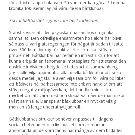
för att inte tappa balansen. Så vad mer kan göras? I denna
krönika fokuserar jag på våra ideella båtklubbar.
Social hållbarhet – glöm inte bort individen
Statistik visar att den psykiska ohälsan hos unga ökar i
samhället. Den ofrivilliga ensamheten hos äldre har blivit
så pass allvarlig att regeringen för något år sedan tillsatte
över 300 Mkr i bidrag för aktiviteter som kan stävja
problemet. Båtklubbar har redan en infrastruktur för att
kunna erbjuda en fenomenal mötesplats för att stärka den
enskilde individens betydelse i ett socialt sammanhang.
Jag skulle vilja uppmuntra alla ideella båtklubbar att söka
dessa medel. Jag skulle även vilja tala om för våra politiker
att båtlivets hållbarhetsarbete inte enbart handlar om att
stävja negativ miljöpåverkan, det handlar minst lika
mycket om att vara med och skapa välmående människor
i vårt samhälle. Där spelar båtklubbar en mycket viktig
men än så länge underutnyttjad roll.
Båtklubbarnas struktur behöver anpassas till dagens
sociala beteenden och livspussel som är markant
annorlunda än de som fanns när många av dem bildades