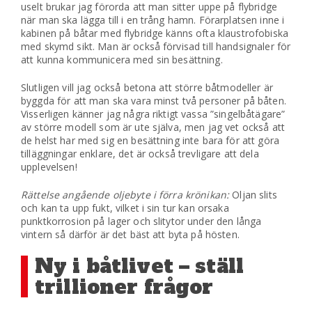
uselt brukar jag förorda att man sitter uppe på flybridge
när man ska lägga till i en trång hamn. Förarplatsen inne i
kabinen på båtar med flybridge känns ofta klaustrofobiska
med skymd sikt. Man är också förvisad till handsignaler för
att kunna kommunicera med sin besättning.
Slutligen vill jag också betona att större båtmodeller är
byggda för att man ska vara minst två personer på båten.
Visserligen känner jag några riktigt vassa ”singelbåtägare”
av större modell som är ute själva, men jag vet också att
de helst har med sig en besättning inte bara för att göra
tilläggningar enklare, det är också trevligare att dela
upplevelsen!
Rättelse angående oljebyte i förra krönikan:
Oljan slits
och kan ta upp fukt, vilket i sin tur kan orsaka
punktkorrosion på lager och slitytor under den långa
vintern så därför är det bäst att byta på hösten.
Ny i båtlivet – ställ
trillioner frågor