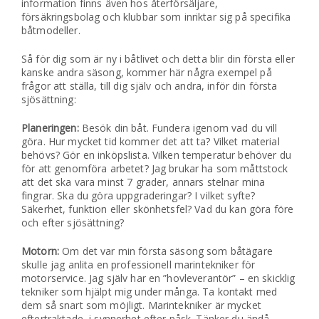
information finns även hos återförsäljare,
försäkringsbolag och klubbar som inriktar sig på specifika
båtmodeller.
Så för dig som är ny i båtlivet och detta blir din första eller
kanske andra säsong, kommer här några exempel på
frågor att ställa, till dig själv och andra, inför din första
sjösättning:
Planeringen:
Besök din båt. Fundera igenom vad du vill
göra. Hur mycket tid kommer det att ta? Vilket material
behövs? Gör en inköpslista. Vilken temperatur behöver du
för att genomföra arbetet? Jag brukar ha som måttstock
att det ska vara minst 7 grader, annars stelnar mina
fingrar. Ska du göra uppgraderingar? I vilket syfte?
Säkerhet, funktion eller skönhetsfel? Vad du kan göra före
och efter sjösättning?
Motorn:
Om det var min första säsong som båtägare
skulle jag anlita en professionell marintekniker för
motorservice. Jag själv har en ”hovleverantör” – en skicklig
tekniker som hjälpt mig under många. Ta kontakt med
dem så snart som möjligt. Marintekniker är mycket
eftertraktade, i synnerhet efter påsk. Tänker du ändå