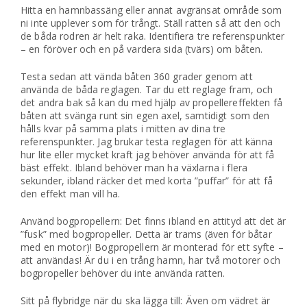
Hitta en hamnbassäng eller annat avgränsat område som
ni inte upplever som för trångt. Ställ ratten så att den och
de båda rodren är helt raka. Identifiera tre referenspunkter
– en föröver och en på vardera sida (tvärs) om båten.
Testa sedan att vända båten 360 grader genom att
använda de båda reglagen. Tar du ett reglage fram, och
det andra bak så kan du med hjälp av propellereffekten få
båten att svänga runt sin egen axel, samtidigt som den
hålls kvar på samma plats i mitten av dina tre
referenspunkter. Jag brukar testa reglagen för att känna
hur lite eller mycket kraft jag behöver använda för att få
bäst effekt. Ibland behöver man ha växlarna i flera
sekunder, ibland räcker det med korta ”puffar” för att få
den effekt man vill ha.
Använd bogpropellern: Det finns ibland en attityd att det är
”fusk” med bogpropeller. Detta är trams (även för båtar
med en motor)! Bogpropellern är monterad för ett syfte –
att användas! Är du i en trång hamn, har två motorer och
bogpropeller behöver du inte använda ratten.
Sitt på flybridge när du ska lägga till: Även om vädret är