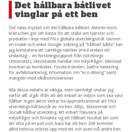
Det hållbara båtlivet
vinglar på ett ben
Det talas mycket om det hållbara båtlivet. Aktörer inom
branschen gör sitt bästa för att ställa om tjänster och
produkter i linje med FN:s globala utvecklingsmål. Genom
en snabb och enkel Google-sökning på ”hållbart båtliv” kan
jag konstatera att samtliga rubriker (med endast ett
undantag – en forskningsrapport från Göteborgs
Universitet), uteslutande handlar om miljöfrågor. Minskad
inverkan av kemikalier, fossila bränslen, bättre hantering
för avfallshantering, information om ”eco-driving” samt
mängder med elbåtsinnovationer.
Alla dessa initiativ är viktiga, men samtidigt undrar jag
varför allt utgår ifrån att det enbart är miljön som ska vara
hållbar. Ingen aktör verkar ha uppmärksammat att FN:s
utvecklingsmål består av
tre
ben: Miljö, Ekonomisk och
Socialt hållbar utveckling. Att enbart fokusera på
miljöfrågor och förvänta sig ett hållbart resultat blir som
att sitta på en pall som bara har ett ben. Det kommer
alltid behöva stöttas upp med ett och även två andra ben