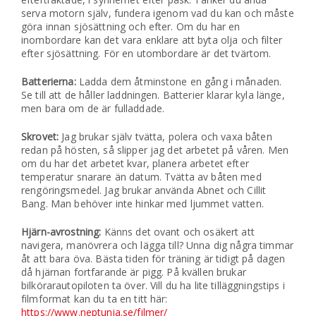
serva motorn själv, fundera igenom vad du kan och måste
göra innan sjösättning och efter. Om du har en
inombordare kan det vara enklare att byta olja och filter
efter sjösättning. För en utombordare är det tvärtom.
Batterierna:
Ladda dem åtminstone en gång i månaden.
Se till att de håller laddningen. Batterier klarar kyla länge,
men bara om de är fulladdade.
Skrovet:
Jag brukar själv tvätta, polera och vaxa båten
redan på hösten, så slipper jag det arbetet på våren. Men
om du har det arbetet kvar, planera arbetet efter
temperatur snarare än datum. Tvätta av båten med
rengöringsmedel. Jag brukar använda Abnet och Cillit
Bang. Man behöver inte hinkar med ljummet vatten.
Hjärn-avrostning:
Känns det ovant och osäkert att
navigera, manövrera och lägga till? Unna dig några timmar
åt att bara öva. Bästa tiden för träning är tidigt på dagen
då hjärnan fortfarande är pigg. På kvällen brukar
bilkörarautopiloten ta över. Vill du ha lite tilläggningstips i
filmformat kan du ta en titt här:
https://www.neptunia.se/filmer/