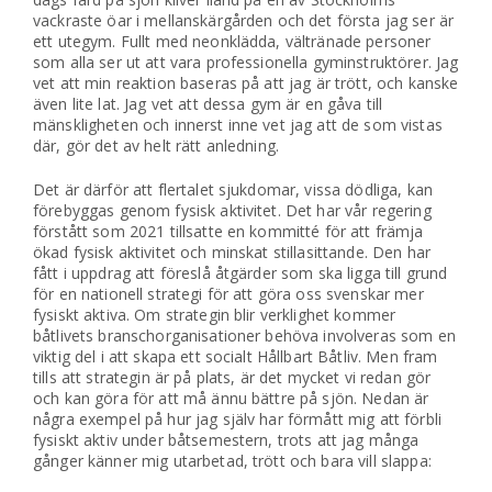
vackraste öar i mellanskärgården och det första jag ser är
ett utegym. Fullt med neonklädda, vältränade personer
som alla ser ut att vara professionella gyminstruktörer. Jag
vet att min reaktion baseras på att jag är trött, och kanske
även lite lat. Jag vet att dessa gym är en gåva till
mänskligheten och innerst inne vet jag att de som vistas
där, gör det av helt rätt anledning.
Det är därför att flertalet sjukdomar, vissa dödliga, kan
förebyggas genom fysisk aktivitet. Det har vår regering
förstått som 2021 tillsatte en kommitté för att främja
ökad fysisk aktivitet och minskat stillasittande. Den har
fått i uppdrag att föreslå åtgärder som ska ligga till grund
för en nationell strategi för att göra oss svenskar mer
fysiskt aktiva. Om strategin blir verklighet kommer
båtlivets branschorganisationer behöva involveras som en
viktig del i att skapa ett socialt Hållbart Båtliv. Men fram
tills att strategin är på plats, är det mycket vi redan gör
och kan göra för att må ännu bättre på sjön. Nedan är
några exempel på hur jag själv har förmått mig att förbli
fysiskt aktiv under båtsemestern, trots att jag många
gånger känner mig utarbetad, trött och bara vill slappa: