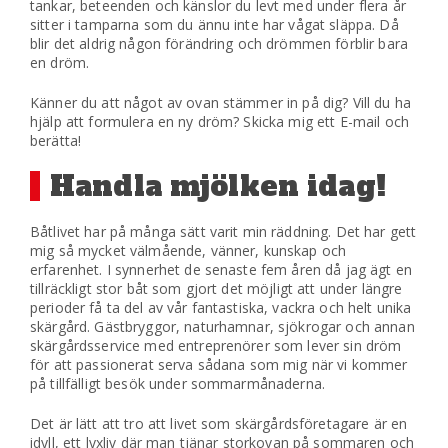
tankar, beteenden och känslor du levt med under flera år
sitter i tamparna som du ännu inte har vågat släppa. Då
blir det aldrig någon förändring och drömmen förblir bara
en dröm.
Känner du att något av ovan stämmer in på dig? Vill du ha
hjälp att formulera en ny dröm? Skicka mig ett E-mail och
berätta!
Handla mjölken idag!
Båtlivet har på många sätt varit min räddning. Det har gett
mig så mycket välmående, vänner, kunskap och
erfarenhet. I synnerhet de senaste fem åren då jag ägt en
tillräckligt stor båt som gjort det möjligt att under längre
perioder få ta del av vår fantastiska, vackra och helt unika
skärgård. Gästbryggor, naturhamnar, sjökrogar och annan
skärgårdsservice med entreprenörer som lever sin dröm
för att passionerat serva sådana som mig när vi kommer
på tillfälligt besök under sommarmånaderna.
Det är lätt att tro att livet som skärgårdsföretagare är en
idyll, ett lyxliv där man tjänar storkovan på sommaren och