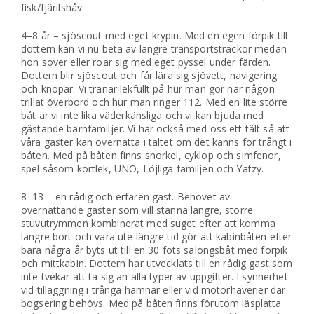
fisk/fjärilshåv.
4–8 år – sjöscout med eget krypin. Med en egen förpik till
dottern kan vi nu beta av längre transportsträckor medan
hon sover eller roar sig med eget pyssel under färden.
Dottern blir sjöscout och får lära sig sjövett, navigering
och knopar. Vi tränar lekfullt på hur man gör när någon
trillat överbord och hur man ringer 112. Med en lite större
båt är vi inte lika väderkänsliga och vi kan bjuda med
gästande barnfamiljer. Vi har också med oss ett tält så att
våra gäster kan övernatta i tältet om det känns för trångt i
båten. Med på båten finns snorkel, cyklop och simfenor,
spel såsom kortlek, UNO, Löjliga familjen och Yatzy.
8–13 – en rådig och erfaren gast. Behovet av
övernattande gäster som vill stanna längre, större
stuvutrymmen kombinerat med suget efter att komma
längre bort och vara ute längre tid gör att kabinbåten efter
bara några år byts ut till en 30 fots salongsbåt med förpik
och mittkabin. Dottern har utvecklats till en rådig gast som
inte tvekar att ta sig an alla typer av uppgifter. I synnerhet
vid tilläggning i trånga hamnar eller vid motorhaverier där
bogsering behövs. Med på båten finns förutom läsplatta