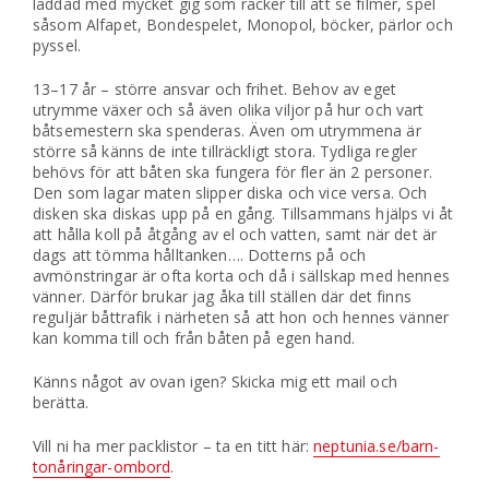
laddad med mycket gig som räcker till att se filmer, spel
såsom Alfapet, Bondespelet, Monopol, böcker, pärlor och
pyssel.
13–17 år – större ansvar och frihet. Behov av eget
utrymme växer och så även olika viljor på hur och vart
båtsemestern ska spenderas. Även om utrymmena är
större så känns de inte tillräckligt stora. Tydliga regler
behövs för att båten ska fungera för fler än 2 personer.
Den som lagar maten slipper diska och vice versa. Och
disken ska diskas upp på en gång. Tillsammans hjälps vi åt
att hålla koll på åtgång av el och vatten, samt när det är
dags att tömma hålltanken…. Dotterns på och
avmönstringar är ofta korta och då i sällskap med hennes
vänner. Därför brukar jag åka till ställen där det finns
reguljär båttrafik i närheten så att hon och hennes vänner
kan komma till och från båten på egen hand.
Känns något av ovan igen? Skicka mig ett mail och
berätta.
Vill ni ha mer packlistor – ta en titt här:
neptunia.se/barn-
tonåringar-ombord
.