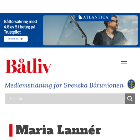
Navigat
av/på
Maria Lannér