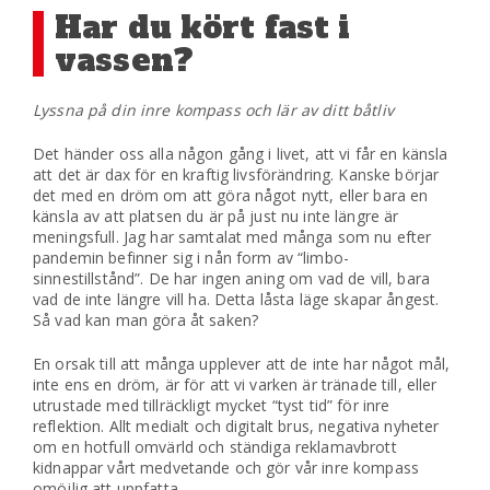
Har du kört fast i
vassen?
Lyssna på din inre kompass och lär av ditt båtliv
Det händer oss alla någon gång i livet, att vi får en känsla
att det är dax för en kraftig livsförändring. Kanske börjar
det med en dröm om att göra något nytt, eller bara en
känsla av att platsen du är på just nu inte längre är
meningsfull. Jag har samtalat med många som nu efter
pandemin befinner sig i nån form av “limbo-
sinnestillstånd”. De har ingen aning om vad de vill, bara
vad de inte längre vill ha. Detta låsta läge skapar ångest.
Så vad kan man göra åt saken?
En orsak till att många upplever att de inte har något mål,
inte ens en dröm, är för att vi varken är tränade till, eller
utrustade med tillräckligt mycket “tyst tid” för inre
reflektion. Allt medialt och digitalt brus, negativa nyheter
om en hotfull omvärld och ständiga reklamavbrott
kidnappar vårt medvetande och gör vår inre kompass
omöjlig att uppfatta.