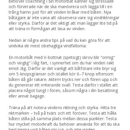
behöver coachning i sin motorbåt känner sig stressade
och förvirrade när de ska manövrera och lägga till i en
trång hamn just för att vinden bråkar med båten. Nya
båtägare är inte vana att observera vare sig vindriktningar
eller styrka. Därför är det viktigt att man lägger lite tid på
att träna in förmågan att läsa av vinden.
Nedan är några andra tips på vad du kan göra för att
undvika de mest obehagliga vindfällorna:
En motorbåt med V-bottnat (spetsigt) skrov blir ”ormig”
och vinglig” i låg fart, i synnerhet om du har vinden rakt
emot dig. Därför är det vanligt att båtförare inte bryr sig
om 5-knopsgränser och istället kör 6–7 knop eftersom
båten då går rakare. Aktern trycks ner och fören upp och
du genererar ett irriterande svall. Testa därför i stället att
placera något tungt i fören, såsom några i din besättning
eller annat bagage.
Träna på att notera vindens riktning och styrka. Hitta tre
riktmärken – två på tvärs och ett föröver. Testa att hålla
båten stilla på samma plats mellan dessa punkter. Testa
hur mycket motorkraft du behöver använda för att du ska
bestämma vart båten rör sig, och inte vinden.