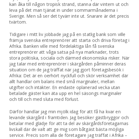
kan åka till någon tropisk strand, stanna där vintern ut och
leva på det man tjänat in under sommarmånaderna i
Sverige. Men så ser det tyvärr inte ut. Snarare är det precis
tvärtom.
Tidigare i mitt liv jobbade jag på en statlig bank som ville
främja svenska entreprenörer att starta och driva företag i
Afrika. Banken ville med fördelaktiga lån få svenska
entreprenörer att våga satsa på nya marknader, trots
stora politiska, sociala och därmed ekonomiska risker. När
jag talar med entreprenörer i skärgården påminner deras
situation om de jag träffat när jag gjort företagsbesök i
Afrika: Det är en oerhört nyckfull och skör verksamhet där
allt handlar om balans med små marginaler, mellan
utgifter och intäkter. En endaste oplanerad vecka utan
betalade gäster kan äta upp en hel säsongs marginaler
och till och med sluta med förlust.
Därför handlar jag min mjölk idag för att få ha kvar en
levande skärgård i framtiden. Jag besöker gästbryggor och
betalar med glädje för att ta del av skärgårdsföretagarnas
livskall där de valt att ge mig som båtgäst bästa möjliga
service. Precis som alla de företagare jag träffat i Afrika –