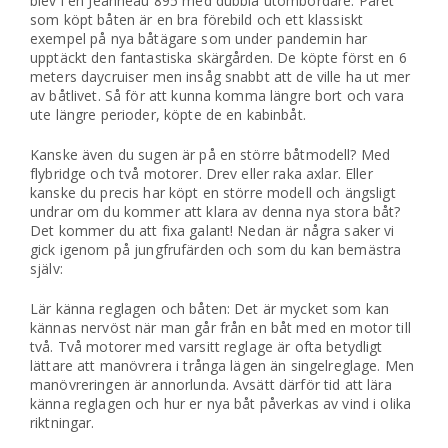
blev i en Jeanneau 895 med dubbla utombordare. Paret
som köpt båten är en bra förebild och ett klassiskt
exempel på nya båtägare som under pandemin har
upptäckt den fantastiska skärgården. De köpte först en 6
meters daycruiser men insåg snabbt att de ville ha ut mer
av båtlivet. Så för att kunna komma längre bort och vara
ute längre perioder, köpte de en kabinbåt.
Kanske även du sugen är på en större båtmodell? Med
flybridge och två motorer. Drev eller raka axlar. Eller
kanske du precis har köpt en större modell och ängsligt
undrar om du kommer att klara av denna nya stora båt?
Det kommer du att fixa galant! Nedan är några saker vi
gick igenom på jungfrufärden och som du kan bemästra
själv:
Lär känna reglagen och båten: Det är mycket som kan
kännas nervöst när man går från en båt med en motor till
två. Två motorer med varsitt reglage är ofta betydligt
lättare att manövrera i trånga lägen än singelreglage. Men
manövreringen är annorlunda. Avsätt därför tid att lära
känna reglagen och hur er nya båt påverkas av vind i olika
riktningar.