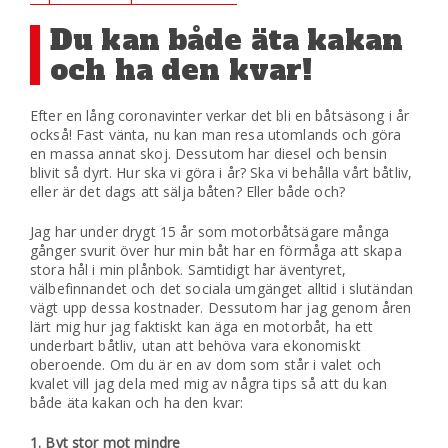
Du kan både äta kakan
och ha den kvar!
Efter en lång coronavinter verkar det bli en båtsäsong i år
också! Fast vänta, nu kan man resa utomlands och göra
en massa annat skoj. Dessutom har diesel och bensin
blivit så dyrt. Hur ska vi göra i år? Ska vi behålla vårt båtliv,
eller är det dags att sälja båten? Eller både och?
Jag har under drygt 15 år som motorbåtsägare många
gånger svurit över hur min båt har en förmåga att skapa
stora hål i min plånbok. Samtidigt har äventyret,
välbefinnandet och det sociala umgänget alltid i slutändan
vägt upp dessa kostnader. Dessutom har jag genom åren
lärt mig hur jag faktiskt kan äga en motorbåt, ha ett
underbart båtliv, utan att behöva vara ekonomiskt
oberoende. Om du är en av dom som står i valet och
kvalet vill jag dela med mig av några tips så att du kan
både äta kakan och ha den kvar:
1. Byt stor mot mindre