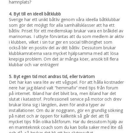
hamnplats?
4. Byt till en ideell båtklubb
Sverige har ett unikt båtliv genom våra ideella båtklubbar
som gör det möjligt för alla samhällsklasser att ha ett
båtliv. Priset för ett medlemskap brukar vara en bråkdel av
marinornas. I utbyte förväntas att du som medlem är aktiv
i klubben, vilket i sin tur ger en social tillhörighet som
också blir en positiv del av ditt båtliv. Dessutom brukar
klubbkamraterna vara mycket hjälpsamma med att lösa
knepiga problem. Om det är många köer, ansök till flera
klubbar och var enträgen!
5. Byt egen tid mot andras tid, eller tvärtom
Det här kan vara lite av ett vågspel. För att hålla kostnader
nere har jag ibland valt ”hemmafix” med tips från forum
på internet. Ibland har det blivit bra, men ibland har det
slutat i katastrof. Professionell service på motor och drev
brukar löna sig i längden, även för andra typer av
installationer. Om du är noggrann, gör en grundlig sökning
på nätet och är öppen för källkritik så går det att få
mycket tips från olika båtforum. Har du dessutom hjälp av
en marinteknisk coach som du kan bolla saker med lite då
och då, så brukar det bli ett bra slutresultat.