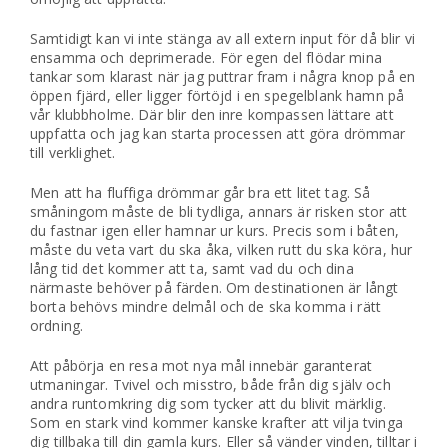
Samtidigt kan vi inte stänga av all extern input för då blir vi
ensamma och deprimerade. För egen del flödar mina
tankar som klarast när jag puttrar fram i några knop på en
öppen fjärd, eller ligger förtöjd i en spegelblank hamn på
vår klubbholme. Där blir den inre kompassen lättare att
uppfatta och jag kan starta processen att göra drömmar
till verklighet.
Men att ha fluffiga drömmar går bra ett litet tag. Så
småningom måste de bli tydliga, annars är risken stor att
du fastnar igen eller hamnar ur kurs. Precis som i båten,
måste du veta vart du ska åka, vilken rutt du ska köra, hur
lång tid det kommer att ta, samt vad du och dina
närmaste behöver på färden. Om destinationen är långt
borta behövs mindre delmål och de ska komma i rätt
ordning.
Att påbörja en resa mot nya mål innebär garanterat
utmaningar. Tvivel och misstro, både från dig själv och
andra runtomkring dig som tycker att du blivit märklig.
Som en stark vind kommer kanske krafter att vilja tvinga
dig tillbaka till din gamla kurs. Eller så vänder vinden, tilltar i