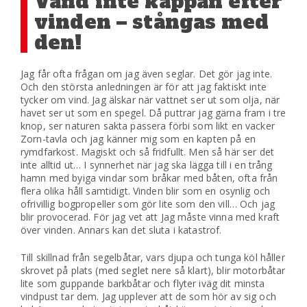
Vänd inte kappan efter
vinden – stångas med
den!
Jag får ofta frågan om jag även seglar. Det gör jag inte.
Och den största anledningen är för att jag faktiskt inte
tycker om vind. Jag älskar när vattnet ser ut som olja, när
havet ser ut som en spegel. Då puttrar jag gärna fram i tre
knop, ser naturen sakta passera förbi som likt en vacker
Zorn-tavla och jag känner mig som en kapten på en
rymdfarkost. Magiskt och så fridfullt. Men så här ser det
inte alltid ut… I synnerhet när jag ska lägga till i en trång
hamn med byiga vindar som bråkar med båten, ofta från
flera olika håll samtidigt. Vinden blir som en osynlig och
ofrivillig bogpropeller som gör lite som den vill… Och jag
blir provocerad. För jag vet att Jag måste vinna med kraft
över vinden. Annars kan det sluta i katastrof.
Till skillnad från segelbåtar, vars djupa och tunga köl håller
skrovet på plats (med seglet nere så klart), blir motorbåtar
lite som guppande barkbåtar och flyter iväg dit minsta
vindpust tar dem. Jag upplever att de som hör av sig och