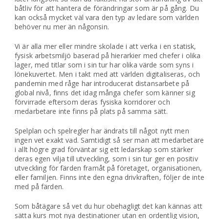
båtliv för att hantera de förändringar som är på gång. Du
kan också mycket väl vara den typ av ledare som världen
behöver nu mer än någonsin.
Vi är alla mer eller mindre skolade i att verka i en statisk,
fysisk arbetsmiljö baserad på hierarkier med chefer i olika
lager, med titlar som i sin tur har olika värde som syns i
lönekuvertet. Men i takt med att världen digitaliseras, och
pandemin med råge har introducerat distansarbete på
global nivå, finns det idag många chefer som känner sig
förvirrade eftersom deras fysiska korridorer och
medarbetare inte finns på plats på samma sätt.
Spelplan och spelregler har ändrats till något nytt men
ingen vet exakt vad. Samtidigt så ser man att medarbetare
i allt högre grad förväntar sig ett ledarskap som stärker
deras egen vilja till utveckling, som i sin tur ger en positiv
utveckling för färden framåt på företaget, organisationen,
eller familjen. Finns inte den egna drivkraften, följer de inte
med på färden.
Som båtägare så vet du hur obehagligt det kan kännas att
sätta kurs mot nya destinationer utan en ordentlig vision,