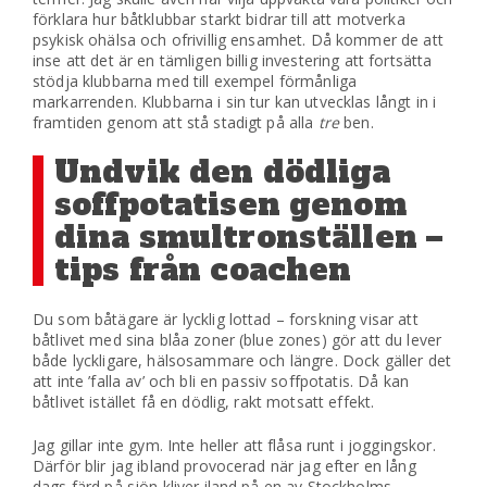
förklara hur båtklubbar starkt bidrar till att motverka
psykisk ohälsa och ofrivillig ensamhet. Då kommer de att
inse att det är en tämligen billig investering att fortsätta
stödja klubbarna med till exempel förmånliga
markarrenden. Klubbarna i sin tur kan utvecklas långt in i
framtiden genom att stå stadigt på alla
tre
ben.
Undvik den dödliga
soffpotatisen genom
dina smultronställen –
tips från coachen
Du som båtägare är lycklig lottad – forskning visar att
båtlivet med sina blåa zoner (blue zones) gör att du lever
både lyckligare, hälsosammare och längre. Dock gäller det
att inte ’falla av’ och bli en passiv soffpotatis. Då kan
båtlivet istället få en dödlig, rakt motsatt effekt.
Jag gillar inte gym. Inte heller att flåsa runt i joggingskor.
Därför blir jag ibland provocerad när jag efter en lång
dags färd på sjön kliver iland på en av Stockholms