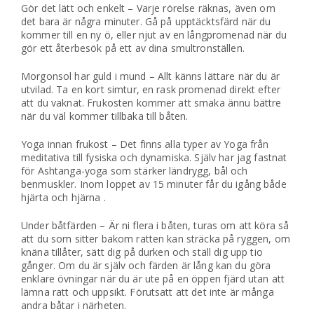
Gör det lätt och enkelt – Varje rörelse räknas, även om
det bara är några minuter. Gå på upptäcktsfärd när du
kommer till en ny ö, eller njut av en långpromenad när du
gör ett återbesök på ett av dina smultronställen.
Morgonsol har guld i mund – Allt känns lättare när du är
utvilad. Ta en kort simtur, en rask promenad direkt efter
att du vaknat. Frukosten kommer att smaka ännu bättre
när du väl kommer tillbaka till båten.
Yoga innan frukost – Det finns alla typer av Yoga från
meditativa till fysiska och dynamiska. Själv har jag fastnat
för Ashtanga-yoga som stärker ländrygg, bål och
benmuskler. Inom loppet av 15 minuter får du igång både
hjärta och hjärna .
Under båtfärden – Är ni flera i båten, turas om att köra så
att du som sitter bakom ratten kan sträcka på ryggen, om
knäna tillåter, sätt dig på durken och ställ dig upp tio
gånger. Om du är själv och färden är lång kan du göra
enklare övningar när du är ute på en öppen fjärd utan att
lämna ratt och uppsikt. Förutsatt att det inte är många
andra båtar i närheten.