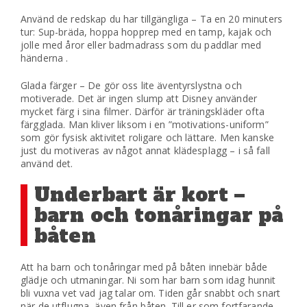
Använd de redskap du har tillgängliga – Ta en 20 minuters
tur: Sup-bräda, hoppa hopprep med en tamp, kajak och
jolle med åror eller badmadrass som du paddlar med
händerna .
Glada färger – De gör oss lite äventyrslystna och
motiverade. Det är ingen slump att Disney använder
mycket färg i sina filmer. Därför är träningskläder ofta
färgglada. Man kliver liksom i en ”motivations-uniform”
som gör fysisk aktivitet roligare och lättare. Men kanske
just du motiveras av något annat klädesplagg – i så fall
använd det.
Underbart är kort –
barn och tonåringar på
båten
Att ha barn och tonåringar med på båten innebär både
glädje och utmaningar. Ni som har barn som idag hunnit
bli vuxna vet vad jag talar om. Tiden går snabbt och snart
när de utflugna, även från båten. Till er som fortfarande