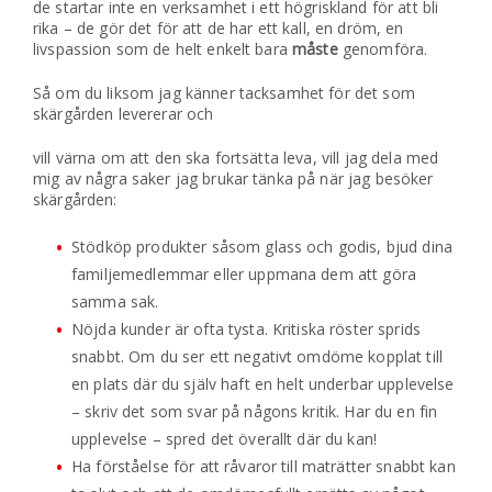
de startar inte en verksamhet i ett högriskland för att bli
rika – de gör det för att de har ett kall, en dröm, en
livspassion som de helt enkelt bara
måste
genomföra.
Så om du liksom jag känner tacksamhet för det som
skärgården levererar och
vill värna om att den ska fortsätta leva, vill jag dela med
mig av några saker jag brukar tänka på när jag besöker
skärgården:
Stödköp produkter såsom glass och godis, bjud dina
familjemedlemmar eller uppmana dem att göra
samma sak.
Nöjda kunder är ofta tysta. Kritiska röster sprids
snabbt. Om du ser ett negativt omdöme kopplat till
en plats där du själv haft en helt underbar upplevelse
– skriv det som svar på någons kritik. Har du en fin
upplevelse – spred det överallt där du kan!
Ha förståelse för att råvaror till maträtter snabbt kan