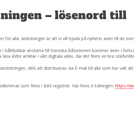
dningen – lösenord till
en för alla. Anledningen är att vi vill bjuda på nyheter även till de so
 i båtklubbar anslutna till Svenska Båtunionen kommer även i forts
äsa äldre artiklar i vårt digitala arkiv, där det finns en bra sökfunkti
rstidningen, dels att distribueras via E-mail till alla som har valt at
medlemmar som finns i BAS-registret. Här finns E-tidningen:
https://w