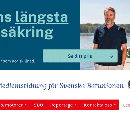
r & motorer
SBU
Reportage
Kontakta oss
Läs