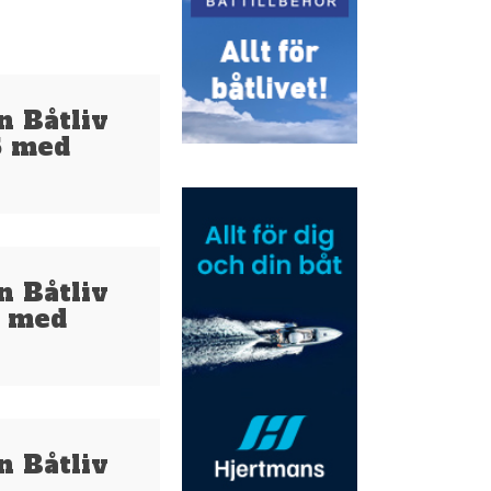
n Båtliv
6 med
n Båtliv
5 med
n Båtliv