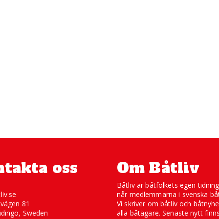
takta oss
Om Båtliv
Båtliv är båtfolkets egen tidnin
liv.se
når medlemmarna i svenska båt
svägen 81
Vi skriver om båtliv och båtnyhe
idingö, Sweden
alla båtägare. Senaste nytt finn