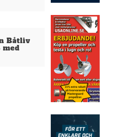
5
n Båtliv
4 med