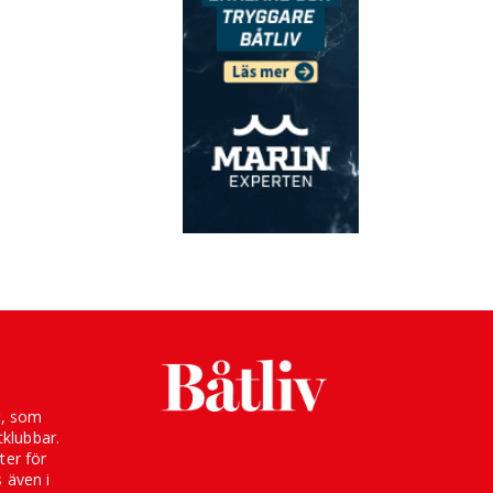
g, som
klubbar.
ter för
s även i