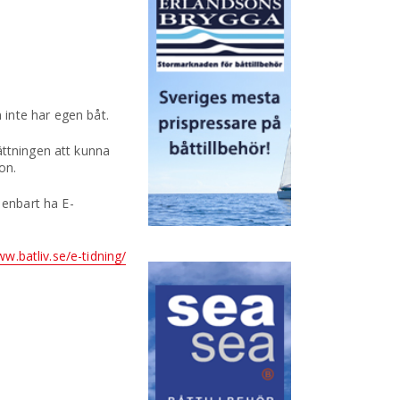
m inte har egen båt.
ättningen att kunna
on.
t enbart ha E-
ww.batliv.se/e-tidning/