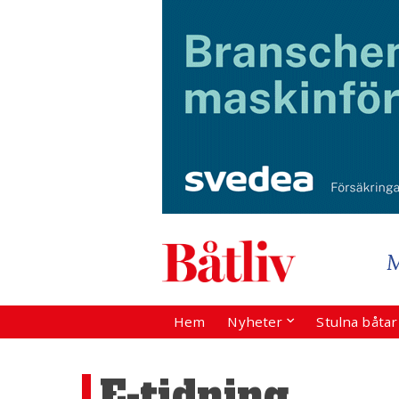
Hem
Nyheter
Stulna båta
E-tidning