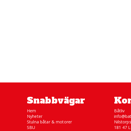
Snabbvägar
Kon
Hem
Båtliv
Nyheter
info@bat
Stulna båtar & motorer
Nilstorp
SBU
181 47 L