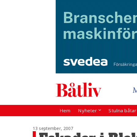
Hem
Nyheter
Stulna båta
13 september, 2007