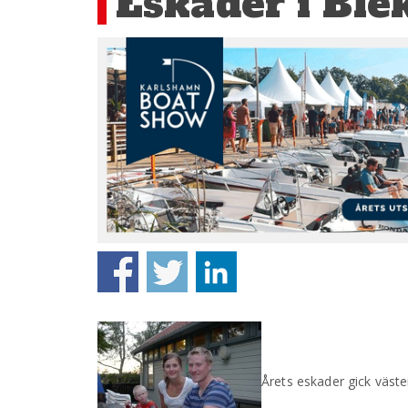
Eskader i Ble
Årets eskader gick väst