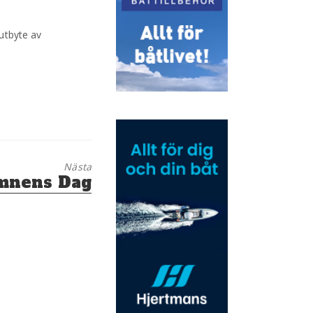
 utbyte av
Nästa
mnens Dag