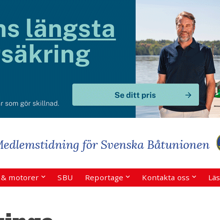
r & motorer
SBU
Reportage
Kontakta oss
Läs