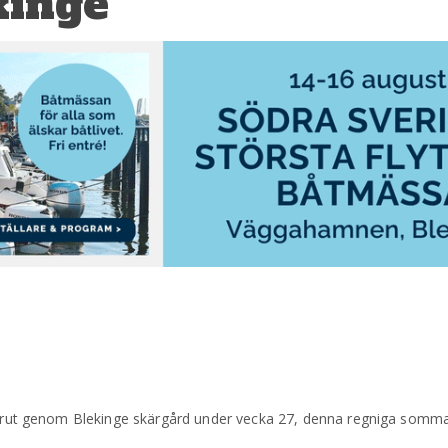
kinge
erut genom Blekinge skärgård under vecka 27, denna regniga sommar t