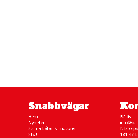
Snabbvägar
Kon
Hem
Båtliv
Nyheter
info@bat
Stulna båtar & motorer
Nilstorp
SBU
181 47 L