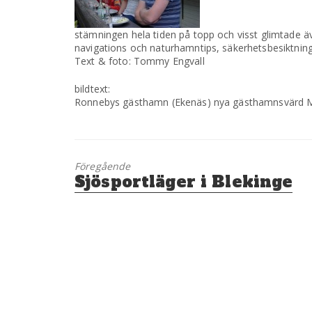
stämningen hela tiden på topp och visst glimtade även
navigations och naturhamntips, säkerhetsbesiktning 
Text & foto: Tommy Engvall
bildtext:
Ronnebys gästhamn (Ekenäs) nya gästhamnsvärd M
Föregående
Föregående
Sjösportläger i Blekinge
inlägg: