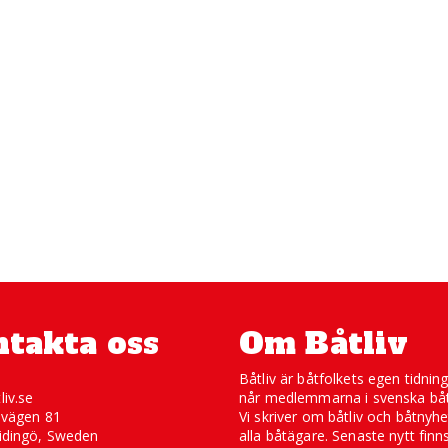
takta oss
Om Båtliv
Båtliv är båtfolkets egen tidnin
liv.se
når medlemmarna i svenska båt
svägen 81
Vi skriver om båtliv och båtnyhe
idingö, Sweden
alla båtägare. Senaste nytt finn