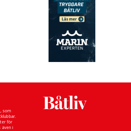
g, som
klubbar.
ter för
s även i