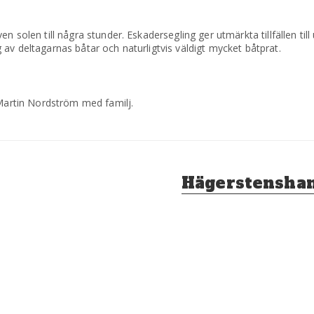
 solen till några stunder. Eskadersegling ger utmärkta tillfällen till
av deltagarnas båtar och naturligtvis väldigt mycket båtprat.
artin Nordström med familj.
Nästa
Hägerstensha
inlägg: