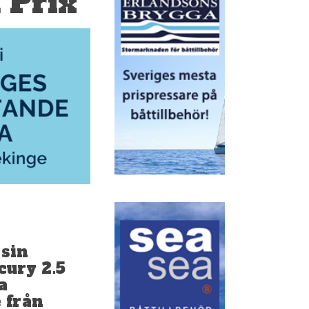
 Prix
sin
ury 2.5
a
 från