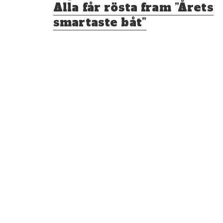
Föregående
Alla får rösta fram ”Årets
inlägg:
smartaste båt”