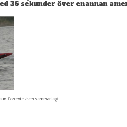
 med 36 sekunder över enannan ame
haun Torrente även sammanlagt.