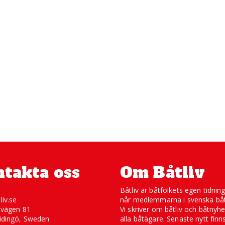
takta oss
Om Båtliv
Båtliv är båtfolkets egen tidnin
liv.se
når medlemmarna i svenska båt
svägen 81
Vi skriver om båtliv och båtnyhe
idingö, Sweden
alla båtägare. Senaste nytt finn