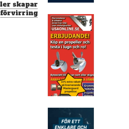
ler skapar
förvirring