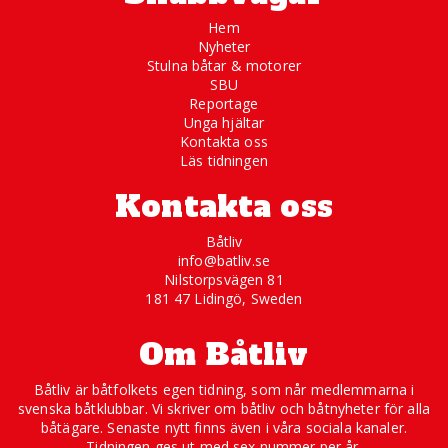
Hem
Nyheter
Stulna båtar & motorer
SBU
Reportage
Unga hjältar
Kontakta oss
Läs tidningen
Kontakta oss
Båtliv
info@batliv.se
Nilstorpsvägen 81
181 47 Lidingö, Sweden
Om Båtliv
Båtliv är båtfolkets egen tidning, som når medlemmarna i
svenska båtklubbar. Vi skriver om båtliv och båtnyheter för alla
båtägare. Senaste nytt finns även i våra sociala kanaler.
Tidningen ges ut med sex nummer per år.