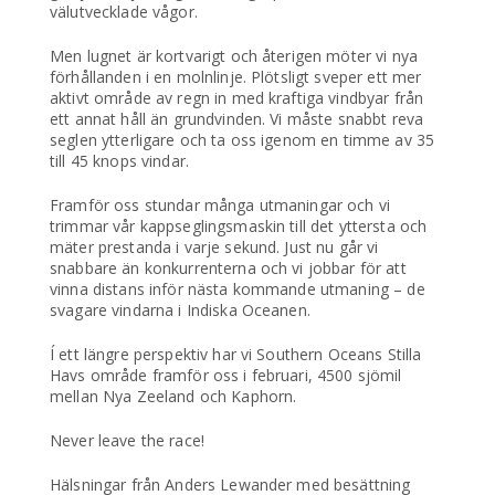
välutvecklade vågor.
Men lugnet är kortvarigt och återigen möter vi nya
förhållanden i en molnlinje. Plötsligt sveper ett mer
aktivt område av regn in med kraftiga vindbyar från
ett annat håll än grundvinden. Vi måste snabbt reva
seglen ytterligare och ta oss igenom en timme av 35
till 45 knops vindar.
Framför oss stundar många utmaningar och vi
trimmar vår kappseglingsmaskin till det yttersta och
mäter prestanda i varje sekund. Just nu går vi
snabbare än konkurrenterna och vi jobbar för att
vinna distans inför nästa kommande utmaning – de
svagare vindarna i Indiska Oceanen.
Í ett längre perspektiv har vi Southern Oceans Stilla
Havs område framför oss i februari, 4500 sjömil
mellan Nya Zeeland och Kaphorn.
Never leave the race!
Hälsningar från Anders Lewander med besättning