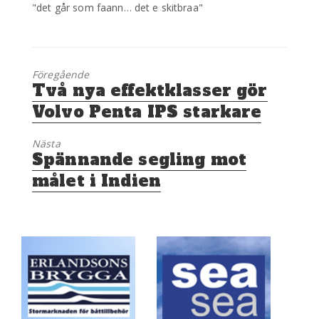
"det går som faann… det e skitbraa"
Föregående
Föregående
Två nya effektklasser gör
inlägg:
Volvo Penta IPS starkare
Nästa
Nästa
Spännande segling mot
inlägg:
målet i Indien