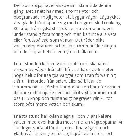
Det södra djuphavet visade sin ílskna sida denna
gång. Det är ett hav med enorma ytor och
obegränsade möjligheter att bygga vågor. Lågtrycket
vi seglade i fördjupade sig med en grundvind omkring
30 knop från sydväst. Tros de fria ytorna är havet
under ständig förändring och man kan inte alls veta
eller förutspå vad som väntar. Det råder olika
vattentemperaturer och olika strömmar í kurslinjen
och de skapar hela tiden nya förhållanden.
I ena stunden kan en varm motström skapa ett
virrvarr av vågor från alla håll, ett kaos av 6 meter
höga helt oförutsagda väggar som utan förvarning
slår till fribordet från sidan. Eller så bildar de
skrämmande utförsbackar där botten bara försvinner
djupare och djupare ner, och plötsligt kommer mot
oss i 35 knop och fullständigt begraver vår 70 fot
stora båt i mörkt vatten och skum.
I nästa stund har kylan slagit till och vi är i kallare
vatten med över hundra meter mellan vågtopparna. Vi
kan lugnt surfa utför de jämna fina vågorna och
glädjas åt tjusningen att segla på dessa stora och