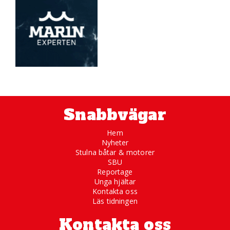
Snabbvägar
Hem
Nyheter
Stulna båtar & motorer
SBU
Reportage
Unga hjältar
Kontakta oss
Läs tidningen
Kontakta oss