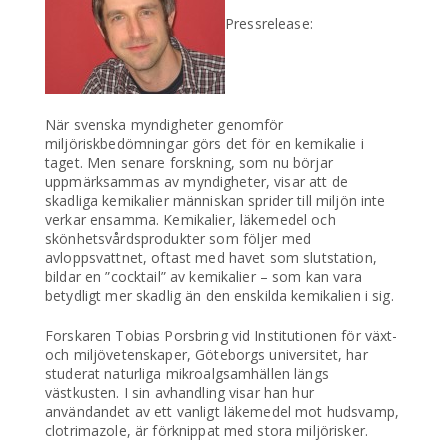
Pressrelease:
När svenska myndigheter genomför
miljöriskbedömningar görs det för en kemikalie i
taget. Men senare forskning, som nu börjar
uppmärksammas av myndigheter, visar att de
skadliga kemikalier människan sprider till miljön inte
verkar ensamma. Kemikalier, läkemedel och
skönhetsvårdsprodukter som följer med
avloppsvattnet, oftast med havet som slutstation,
bildar en ”cocktail” av kemikalier – som kan vara
betydligt mer skadlig än den enskilda kemikalien i sig.
Forskaren Tobias Porsbring vid Institutionen för växt-
och miljövetenskaper, Göteborgs universitet, har
studerat naturliga mikroalgsamhällen längs
västkusten. I sin avhandling visar han hur
användandet av ett vanligt läkemedel mot hudsvamp,
clotrimazole, är förknippat med stora miljörisker.