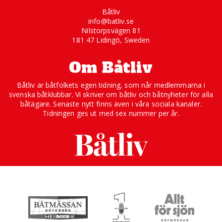
Båtliv
info@batliv.se
Nilstorpsvägen 81
181 47 Lidingö, Sweden
Om Båtliv
Båtliv är båtfolkets egen tidning, som når medlemmarna i
svenska båtklubbar. Vi skriver om båtliv och båtnyheter för alla
båtägare. Senaste nytt finns även i våra sociala kanaler.
Tidningen ges ut med sex nummer per år.