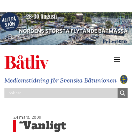
Navigat
av/på
24 mars, 2009
“Vanligt