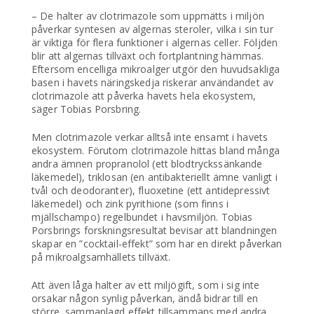
– De halter av clotrimazole som uppmätts i miljön
påverkar syntesen av algernas steroler, vilka i sin tur
är viktiga för flera funktioner i algernas celler. Följden
blir att algernas tillväxt och fortplantning hämmas.
Eftersom encelliga mikroalger utgör den huvudsakliga
basen i havets näringskedja riskerar användandet av
clotrimazole att påverka havets hela ekosystem,
säger Tobias Porsbring.
Men clotrimazole verkar alltså inte ensamt i havets
ekosystem. Förutom clotrimazole hittas bland många
andra ämnen propranolol (ett blodtryckssänkande
läkemedel), triklosan (en antibakteriellt ämne vanligt i
tvål och deodoranter), fluoxetine (ett antidepressivt
läkemedel) och zink pyrithione (som finns i
mjällschampo) regelbundet i havsmiljön. Tobias
Porsbrings forskningsresultat bevisar att blandningen
skapar en ”cocktail-effekt” som har en direkt påverkan
på mikroalgsamhällets tillväxt.
Att även låga halter av ett miljögift, som i sig inte
orsakar någon synlig påverkan, ändå bidrar till en
större, sammanlagd effekt tillsammans med andra