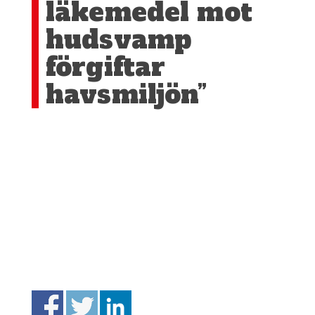
läkemedel mot
hudsvamp
förgiftar
havsmiljön”