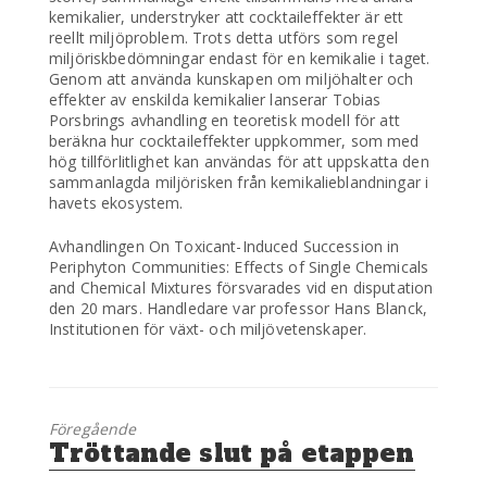
kemikalier, understryker att cocktaileffekter är ett
reellt miljöproblem. Trots detta utförs som regel
miljöriskbedömningar endast för en kemikalie i taget.
Genom att använda kunskapen om miljöhalter och
effekter av enskilda kemikalier lanserar Tobias
Porsbrings avhandling en teoretisk modell för att
beräkna hur cocktaileffekter uppkommer, som med
hög tillförlitlighet kan användas för att uppskatta den
sammanlagda miljörisken från kemikalieblandningar i
havets ekosystem.
Avhandlingen On Toxicant-Induced Succession in
Periphyton Communities: Effects of Single Chemicals
and Chemical Mixtures försvarades vid en disputation
den 20 mars. Handledare var professor Hans Blanck,
Institutionen för växt- och miljövetenskaper.
Föregående
Föregående
Tröttande slut på etappen
inlägg: