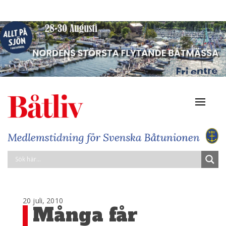
Navigat
av/på
20 juli, 2010
Många får