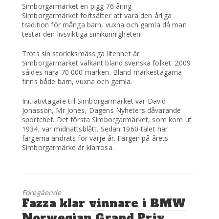
Simborgarmärket en pigg 76 åring
Simborgarmärket fortsätter att vara den årliga
tradition för många barn, vuxna och gamla då man
testar den livsviktiga simkunnigheten.
Trots sin storleksmässiga litenhet är
Simborgarmärket välkänt bland svenska folket. 2009
såldes nära 70 000 märken. Bland märkestagarna
finns både barn, vuxna och gamla.
Initiativtagare till Simborgarmärket var David
Jonasson, Mr Jones, Dagens Nyheters dåvarande
sportchef. Det första Simborgarmärket, som kom ut
1934, var midnattsblått. Sedan 1960-talet har
färgerna ändrats för varje år. Färgen på årets
Simborgarmärke är klarrosa.
Föregående
Föregående
Fazza klar vinnare i BMW
inlägg:
Norwegian Grand Prix