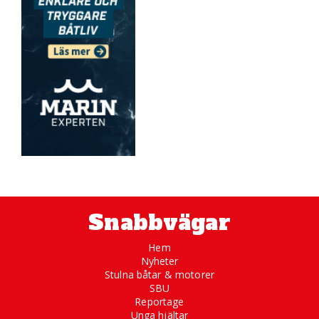
Snabbvägar
Hem
Nyheter
Stulna båtar & motorer
SBU
Reportage
Unga hjältar