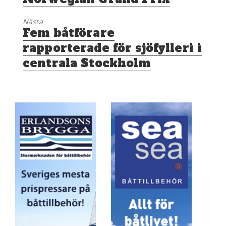
Nästa
Nästa
Fem båtförare
inlägg:
rapporterade för sjöfylleri i
centrala Stockholm