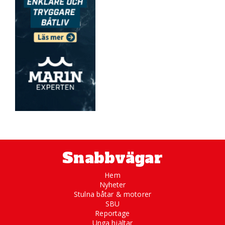
Snabbvägar
Hem
Nyheter
Stulna båtar & motorer
SBU
Reportage
Unga hjältar