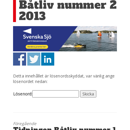
Båtliv nummer 2
2013
Detta innehållet är lösenordsskyddat, var vänlig ange
lösenordet nedan:
Lösenord:
Föregående
Föregående