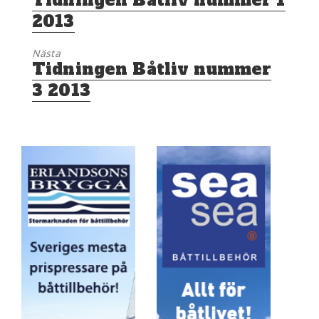
Tidningen Båtliv nummer 1
inlägg:
2013
Nästa
Nästa
Tidningen Båtliv nummer
inlägg:
3 2013