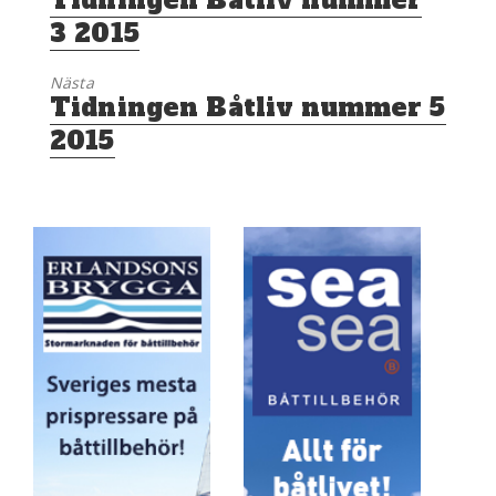
Tidningen Båtliv nummer
inlägg:
3 2015
Nästa
Nästa
Tidningen Båtliv nummer 5
inlägg:
2015