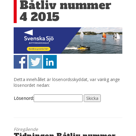
Båtliv nummer
4 2015
Detta innehållet är lösenordsskyddat, var vänlig ange
lösenordet nedan:
Lösenord:
Föregående
Föregående