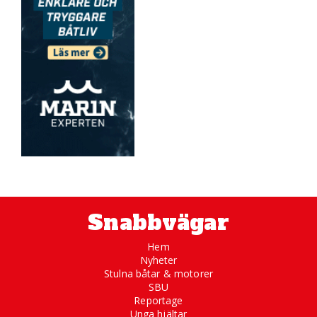
Snabbvägar
Hem
Nyheter
Stulna båtar & motorer
SBU
Reportage
Unga hjältar