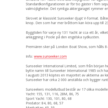
Standardkonfigurationen är för tio gäster i fem se
valmöjligheter. Det rymliga aktergaraget rymmer en 
Skrovet är klassiskt Sunseeker djupt V-format. Båte
knop. Den som har mer bråttom kan köra upp till 2
Byggtiden för varje ny 131 Yacht är cca ett år, vilke
anläggning i Poole på den engelska sydkusten.
Premiären sker på London Boat Show, som hålls 8–
Info:
www.sunseeker.com
Sunseeker International Limited, som från början 
bytte namn till Sunseeker International 1985 och har 
I augusti 2013 köptes en majoritet av aktierna av
Sunseeker har cirka 2 000 anställda och bygger runt 
Sunseekers modellutbud består av 17 olika modelle
Yacht: 155, 131, 116, 28M, 86, 75
Sport Yacht: 130, 101, 80, 68
Predator: 84, 80, 68, 57
Manhattan: 65, 55