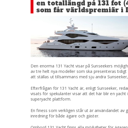
en totallängd på 131 fot 
som får världspremiär i 
Den enorma 131 Yacht visar på Sunseekers möjlighet
av tre helt nya modeller som ska presenteras tidi
att ställas ut tillsammans med sju andra Sunseeker,
Efterfrågan för 131 Yacht är, enligt Sunseeker, red
visats för spekulanter visar att det här blir en yach
superyacht plattform.
En finess som verkligen står ut är användandet av 
inredning för både ägare och gäster.
Ombord 131 Yacht finns alla möjligheter för ägaren 