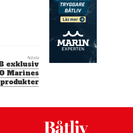
Nästa
B exklusiv
DO Marines
produkter