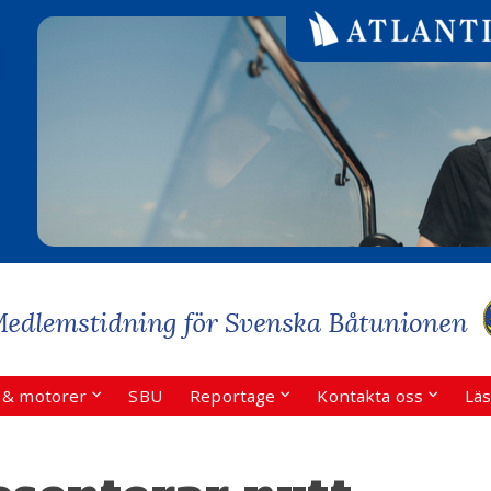
r & motorer
SBU
Reportage
Kontakta oss
Läs