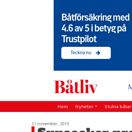
Hem
Nyheter
Stulna båta
11 november, 2015