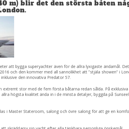
(40 m) blir det den största båten n
London.
er att bygga superyachter även för de allra lyxigaste ändamål. Det 
gt 2016 och den kommer med all sannolikhet att ”stjäla showen” i 
 inklusive den innovativa Predator 57.
an extremt stor med de fem första båtarna redan sålda. På exklusiva
t i allra högsta kvalitet ända in i de minsta detaljer, byggda på Suns
glas i Master Stateroom, salong och övre salong för att ge en komfo
att skräddarsy sin yacht efter alla tänkbara personliga önskemål.