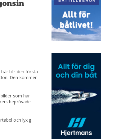
ågonsin
här blir den första
London. Den kommer
 bilder som har
eekers beprövade
rtabel och lyxig