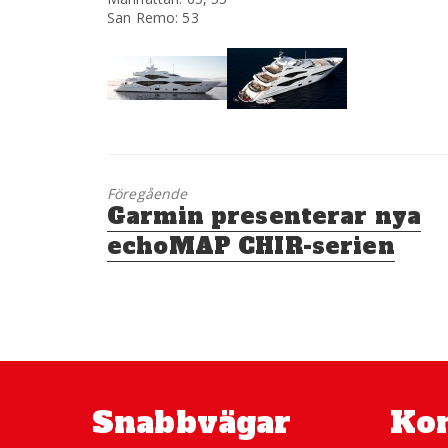
San Remo: 53
Föregående
Föregående
Garmin presenterar nya
inlägg:
echoMAP CHIR-serien
Snabbvägar
Kon