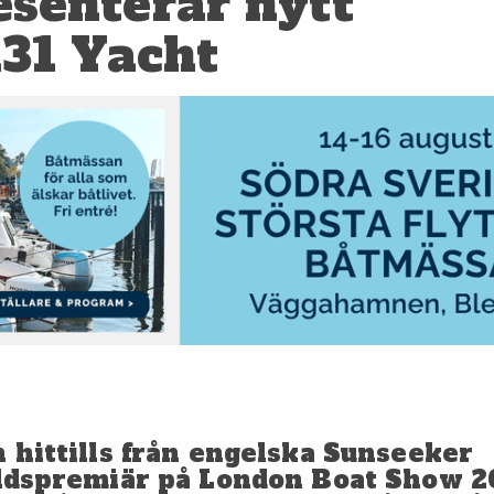
senterar nytt
131 Yacht
n hittills från engelska Sunseeker
ärldspremiär på London Boat Show 