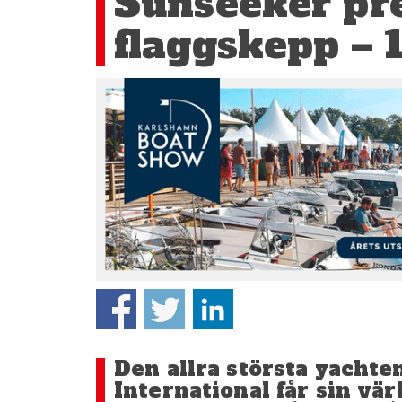
Sunseeker pre
flaggskepp – 
Den allra största yachte
International får sin v