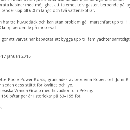
parata kabiner med möjlighet att ta emot tolv gäster, beroende på l
tender upp till 6,0 m längd och två vattenskotrar.
n har tre huvuddäck och kan utan problem gå i marschfart upp till 1
3 knop beroende på motorval.
t gör att varvet har kapacitet att bygga upp till fem yachter samtidigt
17 januari 2016.
hette Poole Power Boats, grundades av bröderna Robert och John Br
sedan dess ståttt för kvalitet och lyx.
 kinesiska Wanda Group med huvudkontor i Peking.
150 båtar per år i storlekar på 53–155 fot.
r: