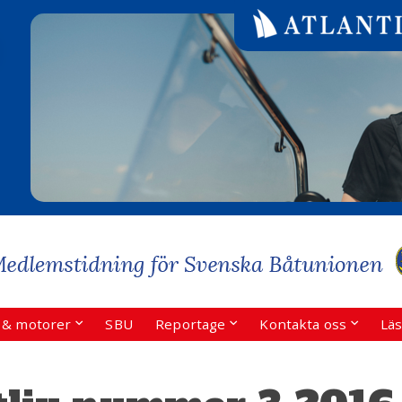
r & motorer
SBU
Reportage
Kontakta oss
Läs