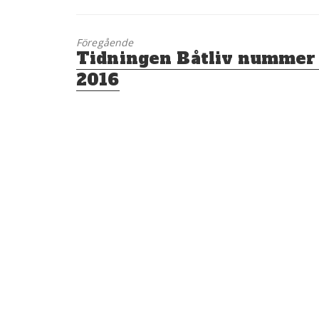
Föregående
Föregående
Tidningen Båtliv nummer
inlägg:
2016