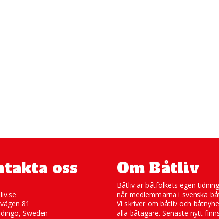
takta oss
Om Båtliv
Båtliv är båtfolkets egen tidnin
liv.se
når medlemmarna i svenska båt
svägen 81
Vi skriver om båtliv och båtnyhe
idingö, Sweden
alla båtägare. Senaste nytt finn