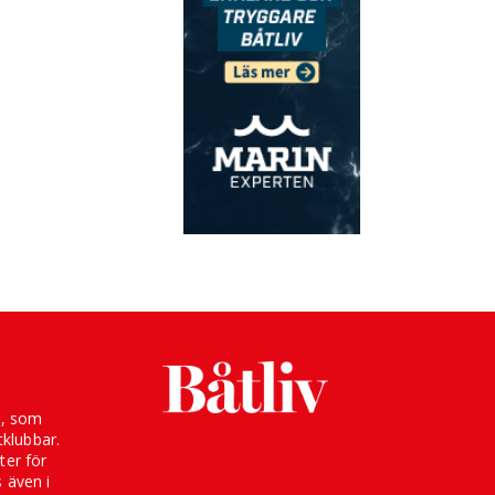
g, som
klubbar.
ter för
s även i