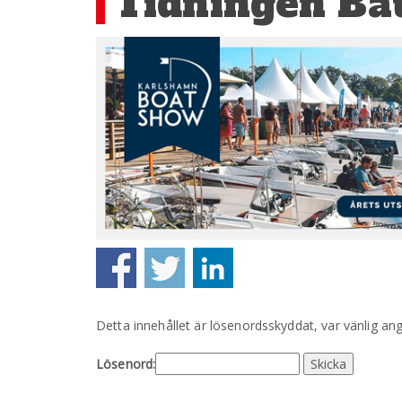
Tidningen Bå
Detta innehållet är lösenordsskyddat, var vänlig an
Lösenord: