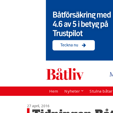
Hem
Nyheter
Stulna båta
27 april, 2016