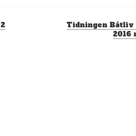
Nästa
 2
Tidningen Båtli
inlägg:
2016 