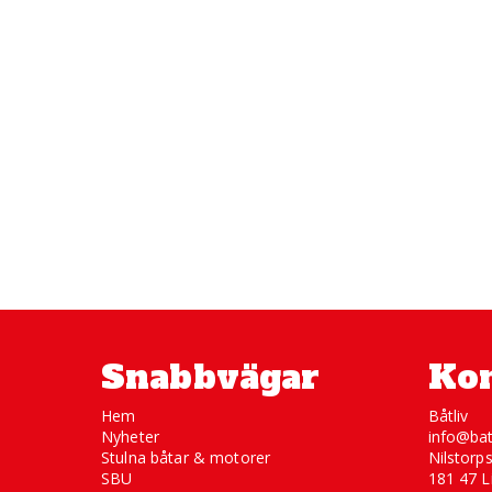
Snabbvägar
Kon
Hem
Båtliv
Nyheter
info@bat
Stulna båtar & motorer
Nilstorp
SBU
181 47 L