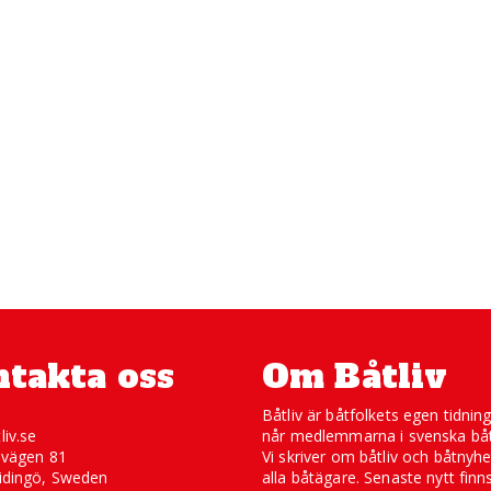
takta oss
Om Båtliv
Båtliv är båtfolkets egen tidnin
liv.se
når medlemmarna i svenska båt
svägen 81
Vi skriver om båtliv och båtnyhe
idingö, Sweden
alla båtägare. Senaste nytt finn