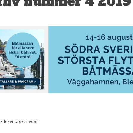
tliv nummer 4 201
ge lösenordet nedan: