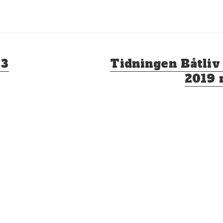
Nästa
 3
Tidningen Båtli
inlägg:
2019 