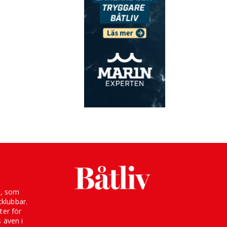
g, som
klubbar.
ter för
s även i