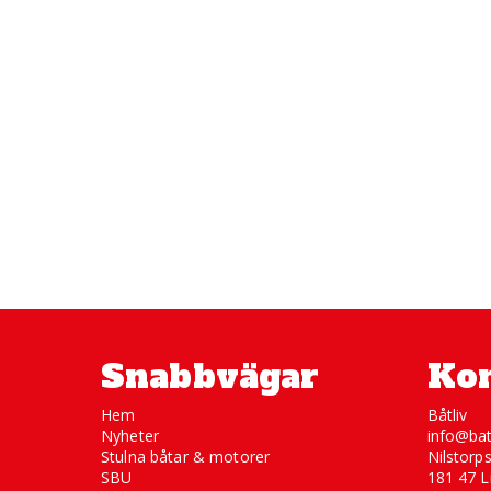
Snabbvägar
Kon
Hem
Båtliv
Nyheter
info@bat
Stulna båtar & motorer
Nilstorp
SBU
181 47 L