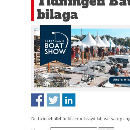
Tidningen Bå
bilaga
Detta innehållet är lösenordsskyddat, var vänlig an