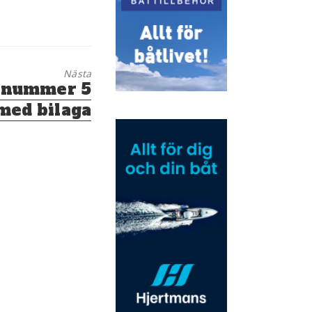
Nästa
v nummer 5
med bilaga