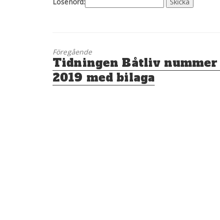
Lösenord:
Föregående
Föregående
Tidningen Båtliv nummer
inlägg:
2019 med bilaga