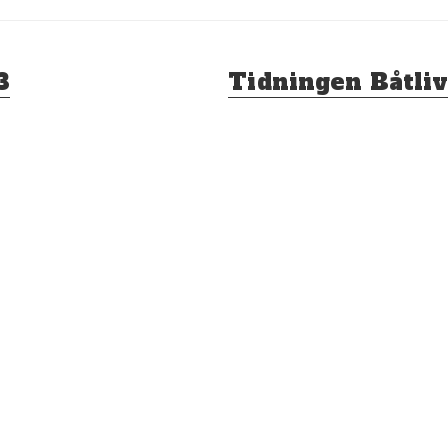
Nästa
3
Tidningen Båtliv
inlägg: