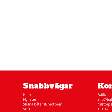
Snabbvägar
Kon
Hem
Båtliv
Nyheter
info@bat
Stulna båtar & motorer
Nilstorp
SBU
181 47 L