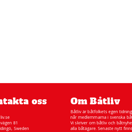
takta oss
Om Båtliv
Båtliv är båtfolkets egen tidnin
liv.se
når medlemmarna i svenska båt
svägen 81
Vi skriver om båtliv och båtnyhe
idingö, Sweden
alla båtägare. Senaste nytt finn