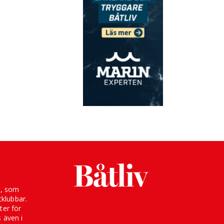
g, som
klubbar.
ter för
s även i