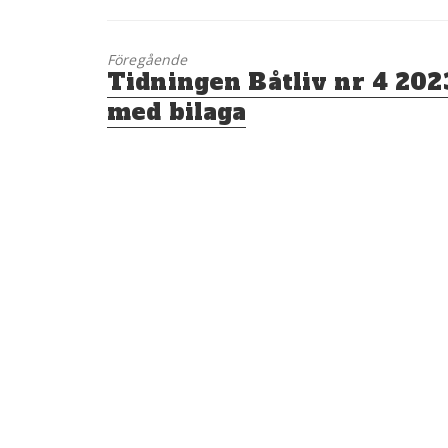
Föregående
Föregående
Tidningen Båtliv nr 4 202
inlägg:
med bilaga