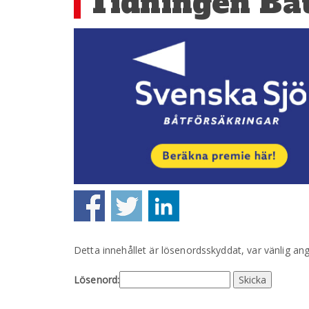
Tidningen Båt
Detta innehållet är lösenordsskyddat, var vänlig an
Lösenord: