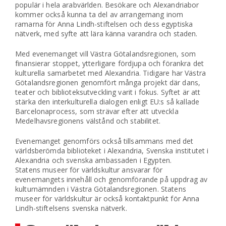
populär i hela arabvärlden. Besökare och Alexandriabor
kommer också kunna ta del av arrangemang inom
ramarna för Anna Lindh-stiftelsen och dess egyptiska
nätverk, med syfte att lära känna varandra och staden.
Med evenemanget vill Västra Götalandsregionen, som
finansierar stoppet, ytterligare fördjupa och förankra det
kulturella samarbetet med Alexandria. Tidigare har Västra
Götalandsregionen genomfört många projekt där dans,
teater och biblioteksutveckling varit i fokus. Syftet är att
stärka den interkulturella dialogen enligt EU:s så kallade
Barcelonaprocess, som strävar efter att utveckla
Medelhavsregionens välstånd och stabilitet.
Evenemanget genomförs också tillsammans med det
världsberömda biblioteket i Alexandria, Svenska institutet i
Alexandria och svenska ambassaden i Egypten.
Statens museer för världskultur ansvarar för
evenemangets innehåll och genomförande på uppdrag av
kulturnämnden i Västra Götalandsregionen. Statens
museer för världskultur är också kontaktpunkt för Anna
Lindh-stiftelsens svenska nätverk.