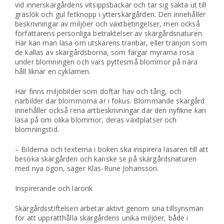
vid innerskärgårdens vitsippsbackar och tar sig sakta ut till
gräslök och gul fetknopp i ytterskärgården. Den innehåller
beskrivningar av miljöer och växtbetingelser, men också
författarens personliga betraktelser av skärgårdsnaturen.
Här kan man läsa om utskärens tranbär, eller tränjon som
de kallas av skärgårdsborna, som färgar myrarna rosa
under blomningen och vars pyttesmå blommor på nära
håll liknar en cyklamen.
Här finns miljöbilder som doftar hav och tång, och
närbilder där blommorna är i fokus. Blommande skärgård
innehåller också rena artbeskrivningar där den nyfikne kan
läsa på om olika blommor, deras växtplatser och
blomningstid.
– Bilderna och texterna i boken ska inspirera läsaren till att
besöka skärgården och kanske se på skärgårdsnaturen
med nya ögon, säger Klas-Rune Johansson.
Inspirerande och lärorik
Skärgårdsstiftelsen arbetar aktivt genom sina tillsynsmän
för att upprätthålla skärgårdens unika miljöer, både i