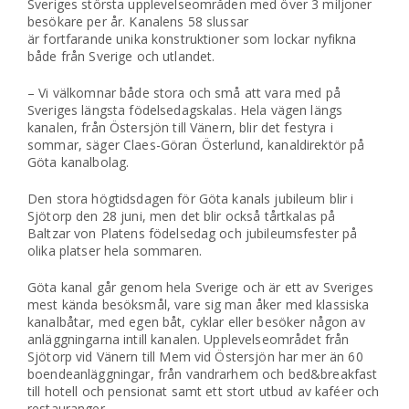
Sveriges största upplevelseområden med över 3 miljoner
besökare per år. Kanalens 58 slussar
är fortfarande unika konstruktioner som lockar nyfikna
både från Sverige och utlandet.
– Vi välkomnar både stora och små att vara med på
Sveriges längsta födelsedagskalas. Hela vägen längs
kanalen, från Östersjön till Vänern, blir det festyra i
sommar, säger Claes-Göran Österlund, kanaldirektör på
Göta kanalbolag.
Den stora högtidsdagen för Göta kanals jubileum blir i
Sjötorp den 28 juni, men det blir också tårtkalas på
Baltzar von Platens födelsedag och jubileumsfester på
olika platser hela sommaren.
Göta kanal går genom hela Sverige och är ett av Sveriges
mest kända besöksmål, vare sig man åker med klassiska
kanalbåtar, med egen båt, cyklar eller besöker någon av
anläggningarna intill kanalen. Upplevelseområdet från
Sjötorp vid Vänern till Mem vid Östersjön har mer än 60
boendeanläggningar, från vandrarhem och bed&breakfast
till hotell och pensionat samt ett stort utbud av kaféer och
restauranger.