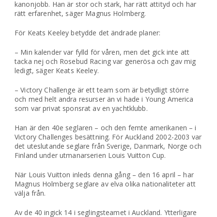
kanonjobb. Han är stor och stark, har rätt attityd och har
rätt erfarenhet, säger Magnus Holmberg.
För Keats Keeley betydde det ändrade planer:
– Min kalender var fylld för våren, men det gick inte att
tacka nej och Rosebud Racing var generösa och gav mig
ledigt, säger Keats Keeley.
– Victory Challenge är ett team som är betydligt större
och med helt andra resurser än vi hade i Young America
som var privat sponsrat av en yachtklubb.
Han är den 40e seglaren – och den femte amerikanen – i
Victory Challenges besättning. För Auckland 2002-2003 var
det uteslutande seglare från Sverige, Danmark, Norge och
Finland under utmanarserien Louis Vuitton Cup.
När Louis Vuitton inleds denna gång – den 16 april – har
Magnus Holmberg seglare av elva olika nationaliteter att
välja från.
Av de 40 ingick 14 i seglingsteamet i Auckland. Ytterligare