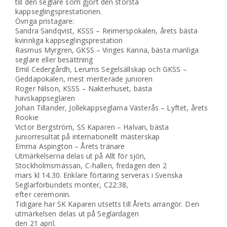
till den seglare som gjort den största
kappseglingsprestationen.
Övriga pristagare:
Sandra Sandqvist, KSSS – Reimerspokalen, årets bästa
kvinnliga kappseglingsprestation
Rasmus Myrgren, GKSS – Vinges Kanna, bästa manliga
seglare eller besättning
Emil Cedergårdh, Lerums Segelsällskap och GKSS –
Geddapokalen, mest meriterade junioren
Roger Nilson, KSSS – Nakterhuset, bästa
havskappseglaren
Johan Tillander, Jollekappseglarna Västerås – Lyftet, årets
Rookie
Victor Bergström, SS Kaparen – Halvan, bästa
juniorresultat på internationellt mästerskap
Emma Aspington – Årets tränare
Utmärkelserna delas ut på Allt för sjön,
Stockholmsmässan, C-hallen, fredagen den 2
mars kl 14.30. Enklare förtäring serveras i Svenska
Seglarförbundets monter, C22:38,
efter ceremonin.
Tidigare har SK Kaparen utsetts till Årets arrangör. Den
utmärkelsen delas ut på Seglardagen
den 21 april.