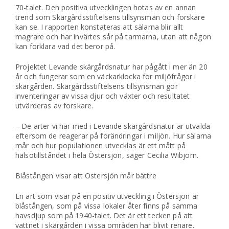
70-talet. Den positiva utvecklingen hotas av en annan
trend som Skärgårdsstiftelsens tillsynsmän och forskare
kan se. I rapporten konstateras att sälarna blir allt
magrare och har invärtes sår på tarmarna, utan att någon
kan förklara vad det beror på.
Projektet Levande skärgårdsnatur har pågått i mer än 20
år och fungerar som en väckarklocka för miljöfrågor i
skärgården. Skärgårdsstiftelsens tillsynsmän gör
inventeringar av vissa djur och växter och resultatet
utvärderas av forskare.
– De arter vi har med i Levande skärgårdsnatur är utvalda
eftersom de reagerar på förändringar i miljön. Hur sälarna
mår och hur populationen utvecklas är ett mått på
hälsotillståndet i hela Östersjön, säger Cecilia Wibjörn.
Blåstången visar att Östersjön mår bättre
En art som visar på en positiv utveckling i Östersjön är
blåstången, som på vissa lokaler åter finns på samma
havsdjup som på 1940-talet. Det är ett tecken på att
vattnet i skärgården i vissa områden har blivit renare.