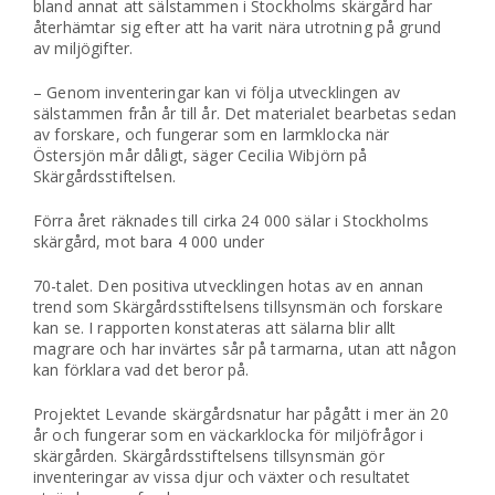
bland annat att sälstammen i Stockholms skärgård har
återhämtar sig efter att ha varit nära utrotning på grund
av miljögifter.
– Genom inventeringar kan vi följa utvecklingen av
sälstammen från år till år. Det materialet bearbetas sedan
av forskare, och fungerar som en larmklocka när
Östersjön mår dåligt, säger Cecilia Wibjörn på
Skärgårdsstiftelsen.
Förra året räknades till cirka 24 000 sälar i Stockholms
skärgård, mot bara 4 000 under
70-talet. Den positiva utvecklingen hotas av en annan
trend som Skärgårdsstiftelsens tillsynsmän och forskare
kan se. I rapporten konstateras att sälarna blir allt
magrare och har invärtes sår på tarmarna, utan att någon
kan förklara vad det beror på.
Projektet Levande skärgårdsnatur har pågått i mer än 20
år och fungerar som en väckarklocka för miljöfrågor i
skärgården. Skärgårdsstiftelsens tillsynsmän gör
inventeringar av vissa djur och växter och resultatet