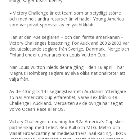
ledigt, säger Keats Keeley.
– Victory Challenge är ett team som är betydligt större
och med helt andra resurser än vi hade i Young America
som var privat sponsrat av en yachtklubb.
Han är den 40e seglaren – och den femte amerikanen – i
Victory Challenges besättning. För Auckland 2002-2003 var
det uteslutande seglare från Sverige, Danmark, Norge och
Finland under utmanarserien Louis Vuitton Cup.
När Louis Vuitton inleds denna gång – den 16 april – har
Magnus Holmberg seglare av elva olika nationaliteter att
välja från.
Av de 40 ingick 14 i seglingsteamet i Auckland. Ytterligare
15 har America’s Cup-erfarenhet, varav sex från GBR
Challenge i Auckland. Merparten av de övriga har seglat
Volvo Ocean Race eller OS.
Victory Challenges utmaning för 32a America’s Cup sker i
partnerskap med Tele2, Red Bull och MTG. Metro och
Viasat Broadcasting är mediepartners. Sail Racing, LIROS