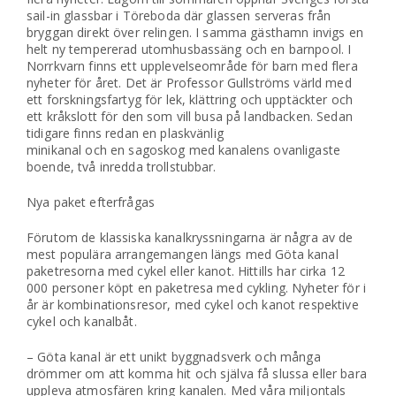
sail-in glassbar i Töreboda där glassen serveras från
bryggan direkt över relingen. I samma gästhamn invigs en
helt ny tempererad utomhusbassäng och en barnpool. I
Norrkvarn finns ett upplevelseområde för barn med flera
nyheter för året. Det är Professor Gullströms värld med
ett forskningsfartyg för lek, klättring och upptäckter och
ett kråkslott för den som vill busa på landbacken. Sedan
tidigare finns redan en plaskvänlig
minikanal och en sagoskog med kanalens ovanligaste
boende, två inredda trollstubbar.
Nya paket efterfrågas
Förutom de klassiska kanalkryssningarna är några av de
mest populära arrangemangen längs med Göta kanal
paketresorna med cykel eller kanot. Hittills har cirka 12
000 personer köpt en paketresa med cykling. Nyheter för i
år är kombinationsresor, med cykel och kanot respektive
cykel och kanalbåt.
– Göta kanal är ett unikt byggnadsverk och många
drömmer om att komma hit och själva få slussa eller bara
uppleva atmosfären kring kanalen. Med våra miljontals