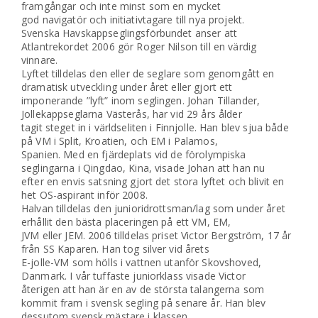
framgångar och inte minst som en mycket
god navigatör och initiativtagare till nya projekt.
Svenska Havskappseglingsförbundet anser att
Atlantrekordet 2006 gör Roger Nilson till en värdig
vinnare.
Lyftet tilldelas den eller de seglare som genomgått en
dramatisk utveckling under året eller gjort ett
imponerande ”lyft” inom seglingen. Johan Tillander,
Jollekappseglarna Västerås, har vid 29 års ålder
tagit steget in i världseliten i Finnjolle. Han blev sjua både
på VM i Split, Kroatien, och EM i Palamos,
Spanien. Med en fjärdeplats vid de förolympiska
seglingarna i Qingdao, Kina, visade Johan att han nu
efter en envis satsning gjort det stora lyftet och blivit en
het OS-aspirant inför 2008.
Halvan tilldelas den junioridrottsman/lag som under året
erhållit den bästa placeringen på ett VM, EM,
JVM eller JEM. 2006 tilldelas priset Victor Bergström, 17 år
från SS Kaparen. Han tog silver vid årets
E-jolle-VM som hölls i vattnen utanför Skovshoved,
Danmark. I vår tuffaste juniorklass visade Victor
återigen att han är en av de största talangerna som
kommit fram i svensk segling på senare år. Han blev
dessutom svensk mästare i klassen.