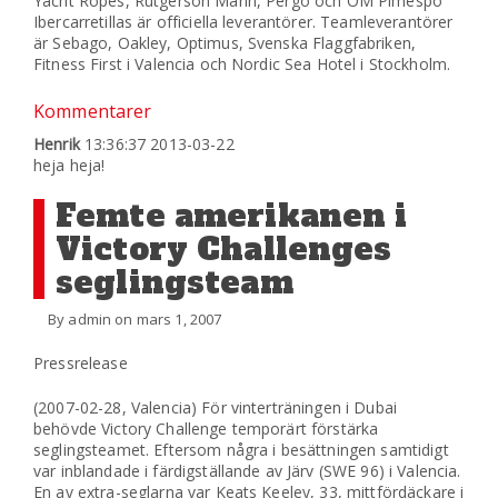
Yacht Ropes, Rutgerson Marin, Pergo och OM Pimespo
Ibercarretillas är officiella leverantörer. Teamleverantörer
är Sebago, Oakley, Optimus, Svenska Flaggfabriken,
Fitness First i Valencia och Nordic Sea Hotel i Stockholm.
Kommentarer
Henrik
13:36:37 2013-03-22
heja heja!
Femte amerikanen i
Victory Challenges
seglingsteam
By admin on mars 1, 2007
Pressrelease
(2007-02-28, Valencia) För vinterträningen i Dubai
behövde Victory Challenge temporärt förstärka
seglingsteamet. Eftersom några i besättningen samtidigt
var inblandade i färdigställande av Järv (SWE 96) i Valencia.
En av extra-seglarna var Keats Keeley, 33, mittfördäckare i