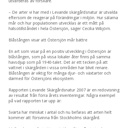
utvärderas av forskare.
– De arter vi har med i Levande skärgårdsnatur är utvalda
eftersom de reagerar på förändringar i miljön. Hur sälarna
mår och hur populationen utvecklas är ett mått på
hälsotillståndet i hela Östersjön, säger Cecilia Wibjörn.
Blåstången visar att Östersjön mår bättre
En art som visar på en positiv utveckling i Östersjön är
blåstången, som på vissa lokaler åter finns på samma
havsdjup som på 1940-talet. Det är ett tecken på att
vattnet i skärgården i vissa områden har blivit renare.
Blåstången är viktig för många djur- och växtarter och
därmed för Östersjöns ekosystem.
Rapporten Levande Skärgårdsnatur 2007 är en redovisning
av resultat från förra årets inventeringar. Några exempel
på vad rapporten tar upp är:
Svärta har minskat i antal och nu befaras att arten helt
kommer att försvinna från Stockholms skärgård.