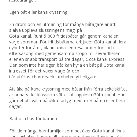
Egen båt eller kanalkryssning
En dröm och en utmaning för många båtägare är att
själva uppleva slussningens magi på
Göta kanal. Runt 5 000 fritidsbåtar går genom kanalen
varje sommar. För fritidsbåtarna erbjuder Göta kanal flera
nyheter för året, bland annat en resa under för- och
eftersäsong med gemensamma stopp för sevärdheter
eller en snabb transport på tre dagar, Göta kanal Express.
Den som inte har egen båt kan hyra en båt på Göta kanal,
intresset för det växer varje år och
i år utökas charterverksamheten ytterligare.
Att åka på kanalkryssning med båtar från förra sekelskiftet
är annars det klassiska sättet att uppleva Göta kanal. Här
går det att välja på olika fartyg med turer på en eller flera
dagar.
Bad och bus för barnen
För de många barnfamiljer som besöker Göta kanal finns
flera nyheter. Lagom till sommaren öppnar Sveriges första