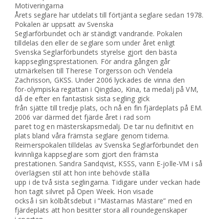
Motiveringarna
Årets seglare har utdelats till förtjänta seglare sedan 1978.
Pokalen är uppsatt av Svenska
Seglarförbundet och är ständigt vandrande. Pokalen
tilldelas den eller de seglare som under året enligt
Svenska Seglarförbundets styrelse gjort den bästa
kappseglingsprestationen. För andra gången går
utmärkelsen till Therese Torgersson och Vendela
Zachrisson, GKSS. Under 2006 lyckades de vinna den
för-olympiska regattan i Qingdao, Kina, ta medalj på VM,
då de efter en fantastisk sista segling gick
från sjätte till tredje plats, och nå en fin fjärdeplats på EM.
2006 var därmed det fjärde året i rad som
paret tog en mästerskapsmedalj. De tar nu definitivt en
plats bland våra främsta seglare genom tiderna.
Reimerspokalen tilldelas av Svenska Seglarförbundet den
kvinnliga kappseglare som gjort den främsta
prestationen. Sandra Sandqvist, KSSS, vann E-jolle-VM i så
överlägsen stil att hon inte behövde ställa
upp i de två sista seglingarna. Tidigare under veckan hade
hon tagit silvret på Open Week. Hon visade
också i sin kölbåtsdebut i ”Mästarnas Mästare” med en
fjärdeplats att hon besitter stora all roundegenskaper