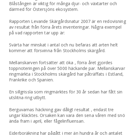
Blåstången är viktig för många djur- och växtarter och
därmed för Östersjöns ekosystem.
Rapporten Levande Skärgårdsnatur 2007 är en redovisning
av resultat från förra årets inventeringar. Några exempel
på vad rapporten tar upp är:
Svärta har minskat i antal och nu befaras att arten helt
kommer att försvinna från Stockholms skärgård.
Mellanskarven fortsätter att öka , förra året gjordes
toppnoteringen på över 5000 häckande par. Mellanskarvar
ringmärkta i Stockholms skärgård har påträffats i Estland,
Frankrike och Spanien.
En sillgrissla som ringmärktes för 30 år sedan har fått sin
utslitna ring utbytt.
Berguvarnas häckning gav dåligt resultat , endast tre
ungar kläcktes. Orsaken kan vara den sena våren med snö
ända fram i april, eller fågelinfluensan.
Ejderboräkning har pågått i mer än hundra år och antalet