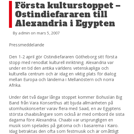
Första kulturstoppet –
Ostindiefararen till
Alexandria i Egypten
By admin on mars 5, 2007
Pressmeddelande
Den 1-2 april gör Ostindiefararen Götheborg sitt första
stopp med renodlat kulturell inriktning. Alexandria var
under en tid den antika världens vetenskapliga och
kulturella centrum och är idag en viktig plats för dialog
mellan Europa och länderna i Mellanöstern och norra
Afrika.
Under det två dagar långa stoppet kommer Bohuslän Big
Band från Vara Konserthus att bjuda allmänheten på
utomhuskonserter varav flera med Saad, en av Egyptens
största chaabisångare som också är med ombord de sista
dagarna före Alexandria. Chaabi var ursprungligen en
musik som spelades på gatorna och i basarerna i Kairo.
Idag betraktas den ofta som festmusik och är omåttligt