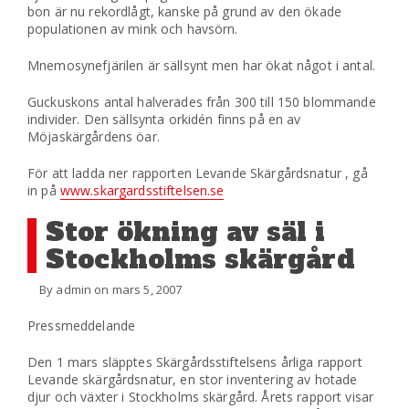
bon är nu rekordlågt, kanske på grund av den ökade
populationen av mink och havsörn.
Mnemosynefjärilen är sällsynt men har ökat något i antal.
Guckuskons antal halverades från 300 till 150 blommande
individer. Den sällsynta orkidén finns på en av
Möjaskärgårdens öar.
För att ladda ner rapporten Levande Skärgårdsnatur , gå
in på
www.skargardsstiftelsen.se
Stor ökning av säl i
Stockholms skärgård
By admin on mars 5, 2007
Pressmeddelande
Den 1 mars släpptes Skärgårdsstiftelsens årliga rapport
Levande skärgårdsnatur, en stor inventering av hotade
djur och växter i Stockholms skärgård. Årets rapport visar