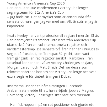
Young America i America’s Cup 2000.
Han är nu den 40e medlemmen i Victory Challenges
seglingsteam för 32a America’s Cup.
– Jag hade tur. Det är mycket som är annorlunda från
senaste utmaningen jag var med om. Allt är större. Jag är
imponerad.
Keats Keeley har varit professionell seglare i mer än 15 år.
Han har mycket erfarenhet, inte bara från America’s Cup
utan också från en rad internationella regattor och
världsmästerskap. De senaste två åren har han i huvudsak
seglat på Rosebud, en Transpac 52-yacht, som varit
framgångsrik i en rad regattor särskilt i Karbibien. Från
Rosebud känner han två av Victory Challenges seglare,
Morgan Larson och Matt Smith. Det var dessa som
rekommenderade honom när Victory Challenge behövde
extra-seglare för vinterträningen i Dubai.
Insatserna under den hårda racingen i Förenade
Arabemiraten ledde till att han erbjöds jobb av Magnus
Holmberg, Victory Challenges skeppare och rorsman.
– Han fick hoppa in på en rad positioner och gjorde ett