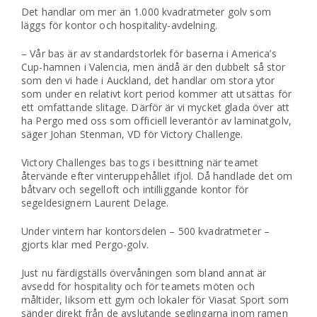
Det handlar om mer än 1.000 kvadratmeter golv som
läggs för kontor och hospitality-avdelning.
– Vår bas är av standardstorlek för baserna i America’s
Cup-hamnen i Valencia, men ändå är den dubbelt så stor
som den vi hade i Auckland, det handlar om stora ytor
som under en relativt kort period kommer att utsättas för
ett omfattande slitage. Därför är vi mycket glada över att
ha Pergo med oss som officiell leverantör av laminatgolv,
säger Johan Stenman, VD för Victory Challenge.
Victory Challenges bas togs i besittning när teamet
återvände efter vinteruppehållet ifjol. Då handlade det om
båtvarv och segelloft och intilliggande kontor för
segeldesignern Laurent Delage.
Under vintern har kontorsdelen – 500 kvadratmeter –
gjorts klar med Pergo-golv.
Just nu färdigställs övervåningen som bland annat är
avsedd för hospitality och för teamets möten och
måltider, liksom ett gym och lokaler för Viasat Sport som
sänder direkt från de avslutande seglingarna inom ramen