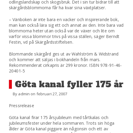
odlingslandskap och skogsbruk. Det i sin tur bidrar till att
skärgårdsblommorna får ha kvar sina växtplatser.
– Vänboken är inte bara en vacker och inspirerande bok,
man kan också lära sig ett och annat av den. Inte bara vad
blommorna heter utan också var de växer och lite om
varför vissa blommor trivs på vissa ställen, säger Berndt
Festin, vd på Skärgårdsstiftelsen.
Blommande skärgård ges ut av Wahlström & Widstrand
och kommer att säljas i bokhandeln från mars.
Rekommenderat cirkapris är 299 kronor. ISBN 978-91-46-
20401-5
Göta kanal fyller 175 år
By admin on februari 27, 2007
Pressrelease
Göta kanal firar 175 årsjubileum med tårtkalas och
jubileumsfester under hela sommaren. Trots sin höga
ålder är Göta kanal piggare än någonsin och ett av