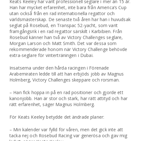
Keats Keeley har varit professionell seglare i mer än 15 år.
Han har mycket erfarenhet, inte bara från America’s Cup
utan också från en rad internationella regattor och
världsmästerskap. De senaste två åren har han i huvudsak
seglat på Rosebud, en Transpac 52-yacht, som varit
framgångsrik i en rad regattor särskilt i Karbibien. Från
Rosebud känner han två av Victory Challenges seglare,
Morgan Larson och Matt Smith. Det var dessa som
rekommenderade honom när Victory Challenge behövde
extra-seglare för vinterträningen i Dubai.
Insatserna under den hårda racingen i Förenade
Arabemiraten ledde till att han erbjöds jobb av Magnus
Holmberg, Victory Challenges skeppare och rorsman.
– Han fick hoppa in på en rad positioner och gjorde ett
kanonjobb. Han är stor och stark, har rätt attityd och har
rätt erfarenhet, säger Magnus Holmberg.
För Keats Keeley betydde det ändrade planer:
– Min kalender var fylld för våren, men det gick inte att
tacka nej och Rosebud Racing var generösa och gav mig