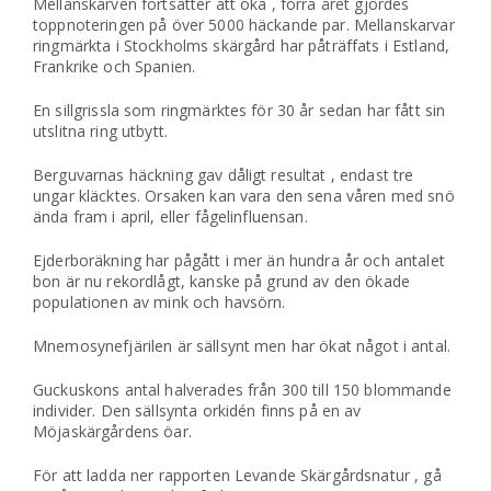
Mellanskarven fortsätter att öka , förra året gjordes
toppnoteringen på över 5000 häckande par. Mellanskarvar
ringmärkta i Stockholms skärgård har påträffats i Estland,
Frankrike och Spanien.
En sillgrissla som ringmärktes för 30 år sedan har fått sin
utslitna ring utbytt.
Berguvarnas häckning gav dåligt resultat , endast tre
ungar kläcktes. Orsaken kan vara den sena våren med snö
ända fram i april, eller fågelinfluensan.
Ejderboräkning har pågått i mer än hundra år och antalet
bon är nu rekordlågt, kanske på grund av den ökade
populationen av mink och havsörn.
Mnemosynefjärilen är sällsynt men har ökat något i antal.
Guckuskons antal halverades från 300 till 150 blommande
individer. Den sällsynta orkidén finns på en av
Möjaskärgårdens öar.
För att ladda ner rapporten Levande Skärgårdsnatur , gå