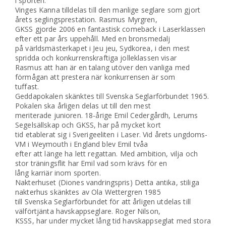
i sporten.
Vinges Kanna tilldelas till den manlige seglare som gjort
årets seglingsprestation. Rasmus Myrgren,
GKSS gjorde 2006 en fantastisk comeback i Laserklassen
efter ett par års uppehåll. Med en bronsmedalj
på världsmästerkapet i Jeu jeu, Sydkorea, i den mest
spridda och konkurrenskraftiga jolleklassen visar
Rasmus att han är en talang utöver den vanliga med
förmågan att prestera när konkurrensen är som
tuffast.
Geddapokalen skänktes till Svenska Seglarförbundet 1965.
Pokalen ska årligen delas ut till den mest
meriterade junioren. 18-årige Emil Cedergårdh, Lerums
Segelsällskap och GKSS, har på mycket kort
tid etablerat sig i Sverigeeliten i Laser. Vid årets ungdoms-
VM i Weymouth i England blev Emil tvåa
efter att länge ha lett regattan. Med ambition, vilja och
stor träningsflit har Emil vad som krävs för en
lång karriär inom sporten.
Nakterhuset (Diones vandringspris) Detta antika, stiliga
nakterhus skänktes av Ola Wettergren 1985
till Svenska Seglarförbundet för att årligen utdelas till
välförtjänta havskappseglare. Roger Nilson,
KSSS, har under mycket lång tid havskappseglat med stora