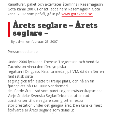
Kanalturer, paket och aktiviteter återfinns i Resemagasin
Göta kanal 2007. För att ladda hem Resemagasin Göta
kanal 2007 som pdf-fil, gå in på
www.gotakanal.se.
Årets seglare – Årets
seglare –
By admin on februari 23, 2007
Pressmeddelande
Under 2006 lyckades Therese Torgersson och Vendela
Zachrisson vinna den förolympiska
regattan i Qingdao, Kina, ta medalj på VM, då de efter en
fantastisk sista
segling gick från sjätte till tredje plats, och nå en fin
fjärdeplats på EM. 2006 var därmed
det fjärde året i rad som paret tog en mästerskapsmedalj.
Varje år delar Svenska Seglarförbundet ut en rad
utmärkelser till de seglare som gjort en extra
stor prestation under det gångna året. Den kanske mest
åtråvärda är Årets seglare som delas ut