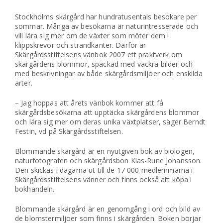
Stockholms skärgård har hundratusentals besökare per
sommar. Många av besökarna är naturintresserade och
vill lära sig mer om de växter som möter dem i
klippskrevor och strandkanter. Därför är
Skärgårdsstiftelsens vänbok 2007 ett praktverk om
skärgårdens blommor, späckad med vackra bilder och
med beskrivningar av både skärgårdsmiljöer och enskilda
arter.
– Jag hoppas att årets vänbok kommer att få
skärgårdsbesökarna att upptäcka skärgårdens blommor
och lära sig mer om deras unika växtplatser, säger Berndt
Festin, vd på Skärgårdsstiftelsen.
Blommande skärgård är en nyutgiven bok av biologen,
naturfotografen och skärgårdsbon Klas-Rune Johansson.
Den skickas i dagarna ut till de 17 000 medlemmarna i
Skärgårdsstiftelsens vänner och finns också att köpa i
bokhandeln.
Blommande skärgård är en genomgång i ord och bild av
de blomstermiljöer som finns i skärgården. Boken börjar