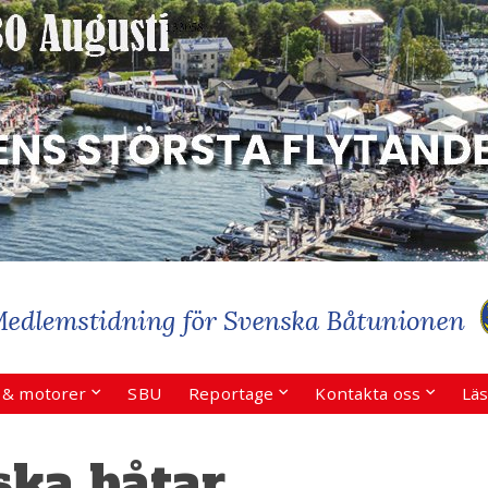
r & motorer
SBU
Reportage
Kontakta oss
Läs
ska båtar