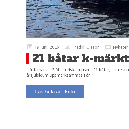
Publicerad
19 juni, 2026
Fredrik Olsson
Nyheter
på
21 båtar k-märkt
I år k-märker Sjöhistoriska museet 21 båtar, ett rekor
årsjubileum uppmärksammas i år.
Läs hela artikeln