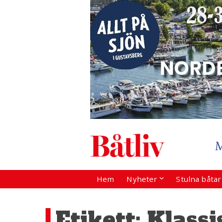
Hem
Nyheter
Stulna båta
Etikett:
Klassi