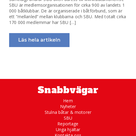
SBU är medlemsorganisationen för cirka 900 av landets 1
000 båtklubbar. De är organiserade i båtförbund, som är
ett ”mellanled” mellan klubbarna och SBU. Med totalt cirka
170 000 medlemmar har SBU […]
Läs hela artikeln
Snabbvägar
Hem
Nyheter
Stulna båtar & motorer
SBU
Reportage
Unga hjältar
Kontakta oss