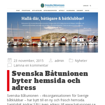
Publicerad
23 november, 2015
admin
Nyheter
på
Lämna en kommentar
Svenska Båtunionen
byter hemsida och
adress
Svenska Båtunionen – riksorganisationen för Sverige
båtklubbar – har bytt till en ny och fräsch hemsida.
Samtidigt ändrar SBU även adress till www.batunionen.se