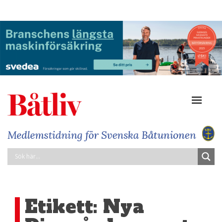
Navigat
av/på
Etikett:
Nya