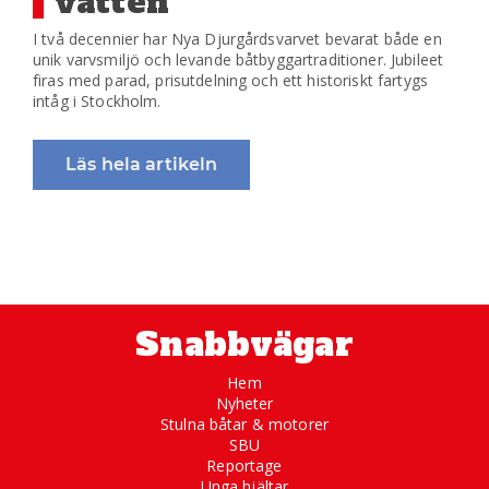
vatten
I två decennier har Nya Djurgårdsvarvet bevarat både en
unik varvsmiljö och levande båtbyggartraditioner. Jubileet
firas med parad, prisutdelning och ett historiskt fartygs
intåg i Stockholm.
Läs hela artikeln
Snabbvägar
Hem
Nyheter
Stulna båtar & motorer
SBU
Reportage
Unga hjältar