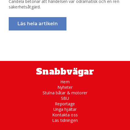
Candela betonar att händelsen var odramatisk och en ren
säkerhetsåtgärd.
Läs hela artikeln
Snabbvägar
Hem
Nyheter
Stulna båtar & motorer
SBU
Reportage
Unga hjältar
Kontakta oss
Läs tidningen