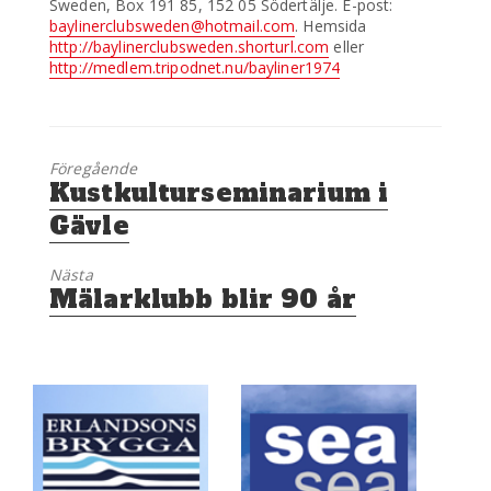
Sweden, Box 191 85, 152 05 Södertälje. E-post:
baylinerclubsweden@hotmail.com
. Hemsida
http://baylinerclubsweden.shorturl.com
eller
http://medlem.tripodnet.nu/bayliner1974
Föregående
Föregående
Kustkulturseminarium i
inlägg:
Gävle
Nästa
Nästa
Mälarklubb blir 90 år
inlägg: