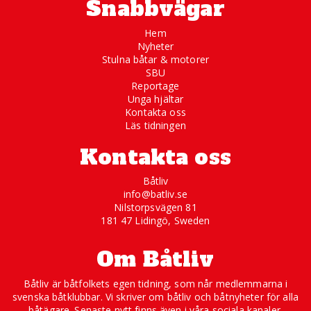
Snabbvägar
Hem
Nyheter
Stulna båtar & motorer
SBU
Reportage
Unga hjältar
Kontakta oss
Läs tidningen
Kontakta oss
Båtliv
info@batliv.se
Nilstorpsvägen 81
181 47 Lidingö, Sweden
Om Båtliv
Båtliv är båtfolkets egen tidning, som når medlemmarna i
svenska båtklubbar. Vi skriver om båtliv och båtnyheter för alla
båtägare. Senaste nytt finns även i våra sociala kanaler.