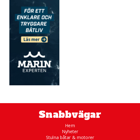
Snabbvägar
Hem
Nyheter
Stulna båtar & motorer