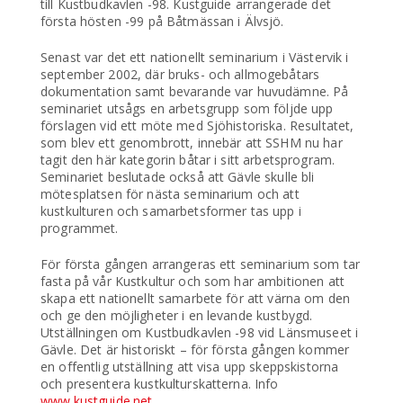
till Kustbudkavlen -98. Kustguide arrangerade det
första hösten -99 på Båtmässan i Älvsjö.
Senast var det ett nationellt seminarium i Västervik i
september 2002, där bruks- och allmogebåtars
dokumentation samt bevarande var huvudämne. På
seminariet utsågs en arbetsgrupp som följde upp
förslagen vid ett möte med Sjöhistoriska. Resultatet,
som blev ett genombrott, innebär att SSHM nu har
tagit den här kategorin båtar i sitt arbetsprogram.
Seminariet beslutade också att Gävle skulle bli
mötesplatsen för nästa seminarium och att
kustkulturen och samarbetsformer tas upp i
programmet.
För första gången arrangeras ett seminarium som tar
fasta på vår Kustkultur och som har ambitionen att
skapa ett nationellt samarbete för att värna om den
och ge den möjligheter i en levande kustbygd.
Utställningen om Kustbudkavlen -98 vid Länsmuseet i
Gävle. Det är historiskt – för första gången kommer
en offentlig utställning att visa upp skeppskistorna
och presentera kustkulturskatterna. Info
www.kustguide.net