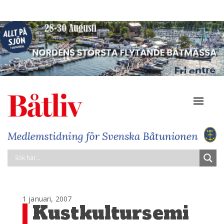
Navigat
av/på
1 januari, 2007
Kustkultursemi