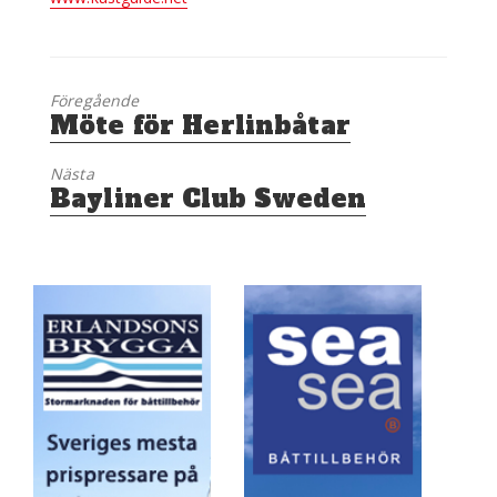
Föregående
Föregående
Möte för Herlinbåtar
inlägg:
Nästa
Nästa
Bayliner Club Sweden
inlägg: