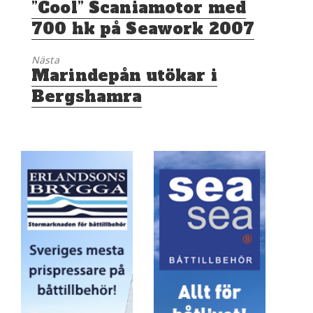
Föregående
”Cool” Scaniamotor med
inlägg:
700 hk på Seawork 2007
Nästa
Nästa
Marindepån utökar i
inlägg:
Bergshamra