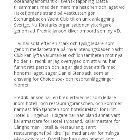
oceanångarromantik i svensk tappning. Detta
tillsammans med den maritima historien och läget vid
Hakefjordens strand på Västkusten gör
Stenungsbaden Yacht Club till en unik anläggning i
Sverige. Nu förstärks organisationen ytterligare
genom att Fredrik Janson kliver ombord som ny VD.
– Vi har sökt efter en stark och tydlig ledare som
genom medarbetarna på ”nya” Stenungsbaden Yacht
Club kan lyfta varumärket och lönsamheten mot nya
höjder. I Fredrik är jag övertygad om att vi nu har
funnit rätt person och jag är glad över att få med
honom i laget, säger Daniel Stenbäck, som är
ansvarig för Choice spa- och resortanläggningar i
Norden.
Fredrik Janson har en bred erfarenhet som ledare
inom hotell- och restaurangbranschen, och kommer
närmast från tjänsten som hotelldirektör för First
Hotel Billingehus. Tidigare har han bland annat varit
källarmästare för Hotel Tylösand, källarmästare för
Långholmen Hotell & Restaurang, samt
restaurangchef på Idre Fjäll med ansvar för många
olika aktiviteter. Därtill har han även arbetat som