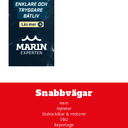
Snabbvägar
Hem
Nyheter
Stulna båtar & motorer
SBU
Reportage