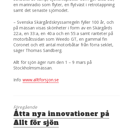
en marinradio som flyter, en flytväst i retrotappning
samt det senaste sjömodet.
– Svenska Skärgårdskryssarregeln fyller 100 år, och
på mässan visas skönheter i form av en Skärgårds
22:a, en 33:a, en 40:a och en 55:a samt rariteter på
motorbåtssidan som Weedo GT, en gammal fin
Coronet och ett antal motorbåtar från förra seklet,
säger Thomas Sandberg.
Allt för sjön äger rum den 1 – 9 mars på
Stockholmsmässan.
Info
www.alltforsjon.se
Föregående
Föregående
Åtta nya innovationer på
inlägg:
Allt för sjön