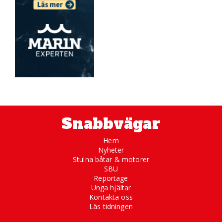
Snabbvägar
Hem
Nyheter
Stulna båtar & motorer
SBU
Reportage
Unga hjältar
Kontakta oss
Läs tidningen