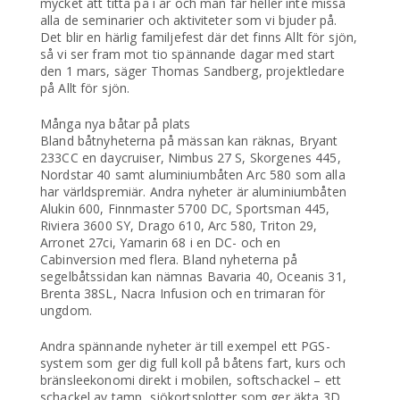
mycket att titta på i år och man får heller inte missa
alla de seminarier och aktiviteter som vi bjuder på.
Det blir en härlig familjefest där det finns Allt för sjön,
så vi ser fram mot tio spännande dagar med start
den 1 mars, säger Thomas Sandberg, projektledare
på Allt för sjön.
Många nya båtar på plats
Bland båtnyheterna på mässan kan räknas, Bryant
233CC en daycruiser, Nimbus 27 S, Skorgenes 445,
Nordstar 40 samt aluminiumbåten Arc 580 som alla
har världspremiär. Andra nyheter är aluminiumbåten
Alukin 600, Finnmaster 5700 DC, Sportsman 445,
Riviera 3600 SY, Drago 610, Arc 580, Triton 29,
Arronet 27ci, Yamarin 68 i en DC- och en
Cabinversion med flera. Bland nyheterna på
segelbåtssidan kan nämnas Bavaria 40, Oceanis 31,
Brenta 38SL, Nacra Infusion och en trimaran för
ungdom.
Andra spännande nyheter är till exempel ett PGS-
system som ger dig full koll på båtens fart, kurs och
bränsleekonomi direkt i mobilen, softschackel – ett
schackel av tamp, sjökortsplotter som ger äkta 3D,