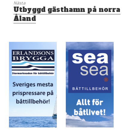
Nästa
Nästa
Utbyggd gästhamn på norra
inlägg:
Åland