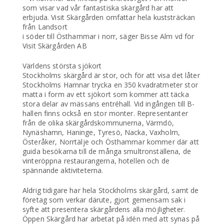
som visar vad vår fantastiska skärgård har att
erbjuda. Visit Skärgården omfattar hela kuststräckan
från Landsort
i söder till Östhammar i norr, säger Bisse Alm vd för
Visit Skärgården AB
Världens största sjökort
Stockholms skärgård är stor, och för att visa det låter
Stockholms Hamnar trycka en 350 kvadratmeter stor
matta i form av ett sjökort som kommer att täcka
stora delar av mässans entréhall. Vid ingången till B-
hallen finns också en stor monter. Representanter
från de olika skärgårdskommunerna, Värmdö,
Nynäshamn, Haninge, Tyresö, Nacka, Vaxholm,
Österåker, Norrtälje och Östhammar kommer där att
guida besökarna till de många smultronställena, de
vinteröppna restaurangerna, hotellen och de
spännande aktiviteterna.
Aldrig tidigare har hela Stockholms skärgård, samt de
företag som verkar därute, gjort gemensam sak i
syfte att presentera skärgårdens alla möjligheter.
Öppen Skärgård har arbetat på idén med att synas på