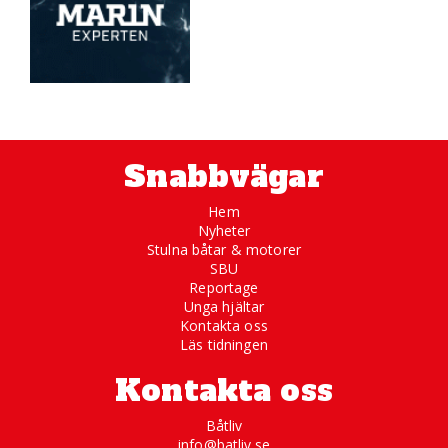
Snabbvägar
Hem
Nyheter
Stulna båtar & motorer
SBU
Reportage
Unga hjältar
Kontakta oss
Läs tidningen
Kontakta oss
Båtliv
info@batliv.se