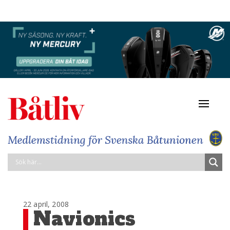
Navigat
av/på
22 april, 2008
Navionics