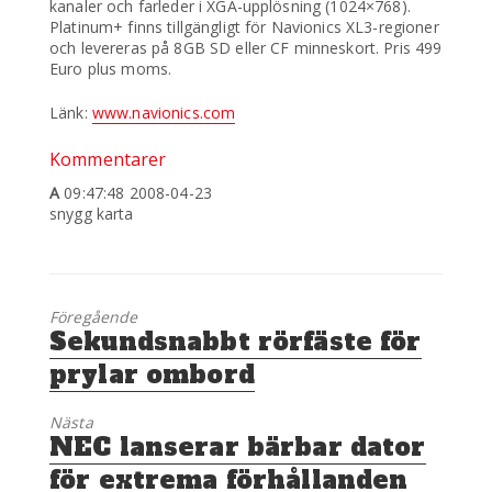
kanaler och farleder i XGA-upplösning (1024×768).
Platinum+ finns tillgängligt för Navionics XL3-regioner
och levereras på 8GB SD eller CF minneskort. Pris 499
Euro plus moms.
Länk:
www.navionics.com
Kommentarer
A
09:47:48 2008-04-23
snygg karta
Föregående
Föregående
Sekundsnabbt rörfäste för
inlägg:
prylar ombord
Nästa
Nästa
NEC lanserar bärbar dator
inlägg:
för extrema förhållanden