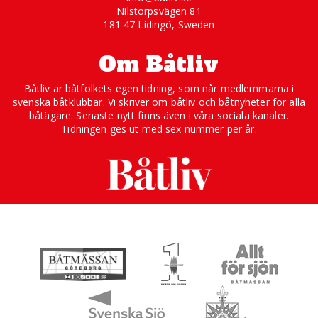
Nilstorpsvägen 81
181 47 Lidingö, Sweden
Om Båtliv
Båtliv är båtfolkets egen tidning, som når medlemmarna i
svenska båtklubbar. Vi skriver om båtliv och båtnyheter för alla
båtägare. Senaste nytt finns även i våra sociala kanaler.
Tidningen ges ut med sex nummer per år.