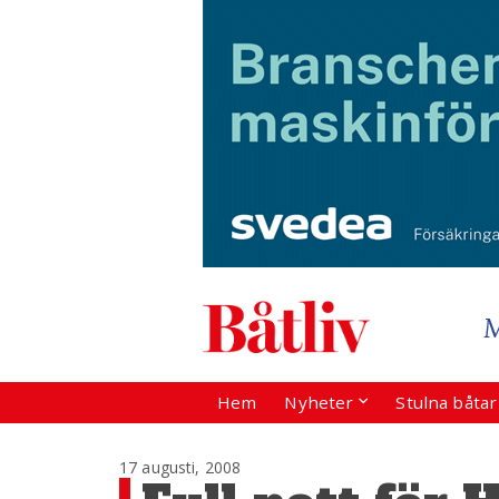
Hem
Nyheter
Stulna båta
17 augusti, 2008