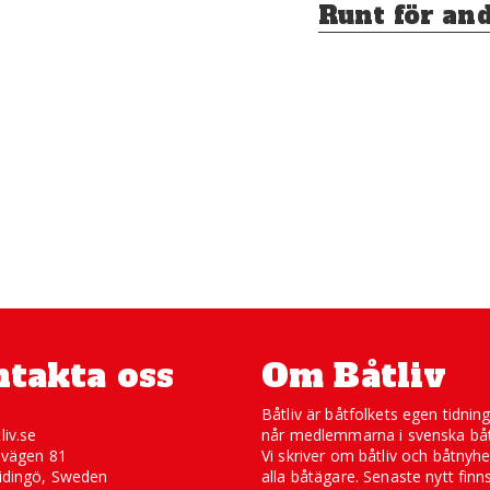
Runt för an
takta oss
Om Båtliv
Båtliv är båtfolkets egen tidnin
liv.se
når medlemmarna i svenska båt
svägen 81
Vi skriver om båtliv och båtnyhe
idingö, Sweden
alla båtägare. Senaste nytt finn