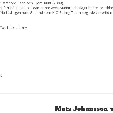
g Offshore Race och Tjörn Runt (2008).
ppfart på 43 knop. Teamet har även vunnit och slagit banrekord ibl
fria tävlingen runt Gotland som HiQ Sailing Team seglade vintertid 
 YouTube Library:
0
8
U0
Y
Nästa
Mats Johansson 
inlägg: