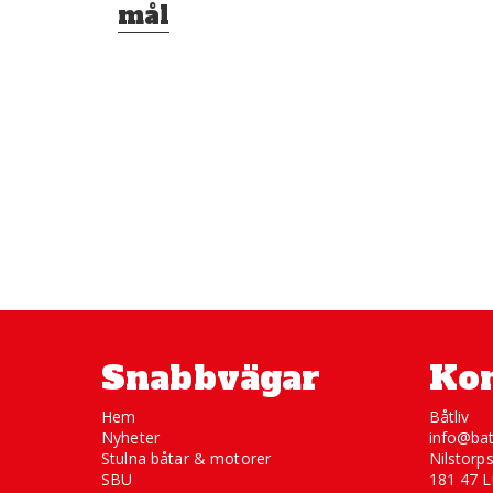
mål
Snabbvägar
Kon
Hem
Båtliv
Nyheter
info@bat
Stulna båtar & motorer
Nilstorp
SBU
181 47 L