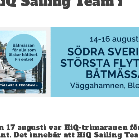
HiQ Sailing Team i
n 17 augusti var HiQ-trimaranen för
nt. Det innebär att HiQ Sailing Te