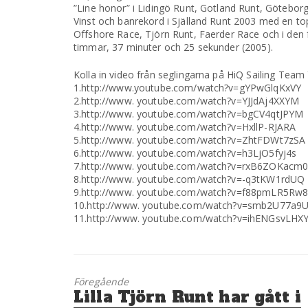
”Line honor” i Lidingö Runt, Gotland Runt, Götebor
Vinst och banrekord i Själland Runt 2003 med en to
Offshore Race, Tjörn Runt, Faerder Race och i den 
timmar, 37 minuter och 25 sekunder (2005).
Kolla in video från seglingarna på HiQ Sailing Team
1.http://www.youtube.com/watch?v=gYPwGlqKxVY
2.http://www. youtube.com/watch?v=YJJdAj4XXYM
3.http://www. youtube.com/watch?v=bgCV4qtJPYM
4.http://www. youtube.com/watch?v=HxllP-RJARA
5.http://www. youtube.com/watch?v=ZhtFDWt7zSA
6.http://www. youtube.com/watch?v=h3LjO5fyj4s
7.http://www. youtube.com/watch?v=rxB6ZOKacm
8.http://www. youtube.com/watch?v=-q3tKW1rdUQ
9.http://www. youtube.com/watch?v=f88pmLR5Rw
10.http://www. youtube.com/watch?v=smb2U77a9
11.http://www. youtube.com/watch?v=ihENGsvLHX
Föregående
Föregående
Lilla Tjörn Runt har gått i
inlägg: