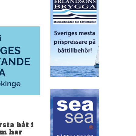
sta båt i
am har