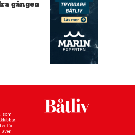
dra gången
g, som
klubbar.
ter för
s även i