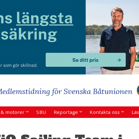
r & motorer
SBU
Reportage
Kontakta oss
Läs