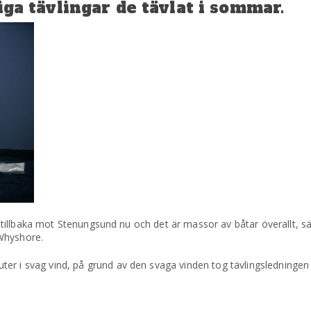
liga tävlingar de tävlat i sommar.
äg tillbaka mot Stenungsund nu och det är massor av båtar överallt, s
Whyshore.
er i svag vind, på grund av den svaga vinden tog tävlingsledningen