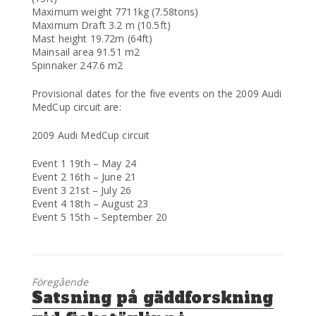
Maximum weight 7711kg (7.58tons)
Maximum Draft 3.2 m (10.5ft)
Mast height 19.72m (64ft)
Mainsail area 91.51 m2
Spinnaker 247.6 m2
Provisional dates for the five events on the 2009 Audi
MedCup circuit are:
2009 Audi MedCup circuit
Event 1 19th – May 24
Event 2 16th – June 21
Event 3 21st – July 26
Event 4 18th – August 23
Event 5 15th – September 20
Föregående
Föregående
Satsning på gäddforskning
inlägg: