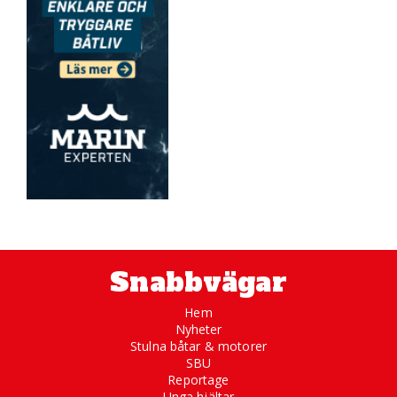
Snabbvägar
Hem
Nyheter
Stulna båtar & motorer
SBU
Reportage
Unga hjältar