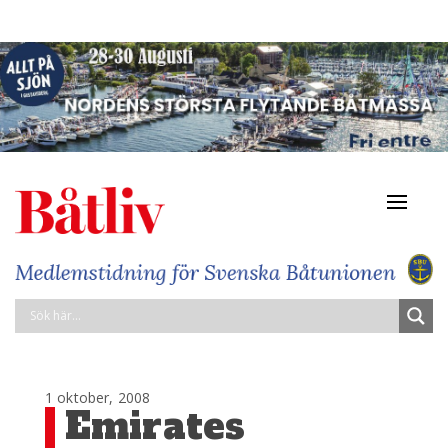
Navigat
av/på
1 oktober, 2008
Emirates