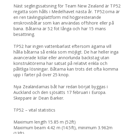
Näst seglingssatsning för Team New Zealand är TP52
regatta som hålls i Medelhavet nästa år. TP52:orna är
en ren tävlingsplattform md högpresterande
enskrovsbåtar som kan användas offshore eller på
bana. Båtarna är 52 fot långa och har 15 mans
besättning.
TP52 har ingen vattenbarlast eftersom ägarna vill
hålla båtarna så enkla som möjligt. De har heller inga
avancerade kölar eller annorlunda backstag utan
konstruktörerna har satsat på relativt enkla och
pålitliga lösningar. Båtarna kan trots det ofta komma
upp i farter på över 25 knop.
Nya Zealändarnas båt har redan börjat byggas i
Auckland och den sjösätts 17 februari i Europa.
Skeppare är Dean Barker.
TP52 – vital statistics
Maximum length 15.85 m (52ft)
Maximum beam 4.42 m (14.5ft), minimum 3.962m
(13ft)