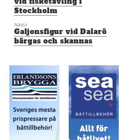
vid fisketävling i
Stockholm
Nästa
Nästa
Galjonsfigur vid Dalarö
inlägg:
bärgas och skannas