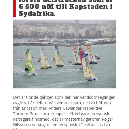
6 500 nM till Kapstaden i
Sydafrika.
Det är tionde gången som den här världsomseglingen
avgörs. I år deltar två svenska team, de två båtarna
från Ericsson med Anders Lewander respektive
Torbern Grael som skeppare. Ytterligare en svensk
deltagare finnsmed, det är mästernavigatören Roger
Nilsson som seglar i en av spanska Telefonicas två