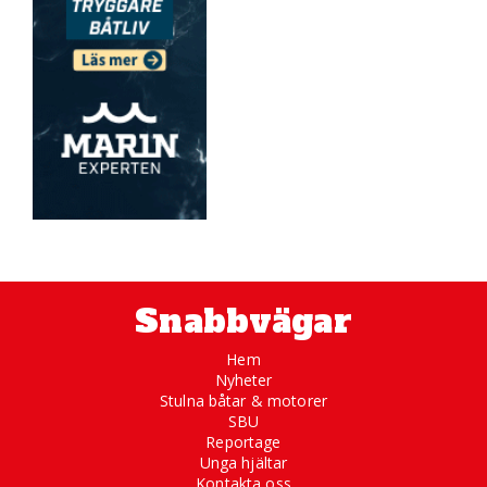
Snabbvägar
Hem
Nyheter
Stulna båtar & motorer
SBU
Reportage
Unga hjältar
Kontakta oss