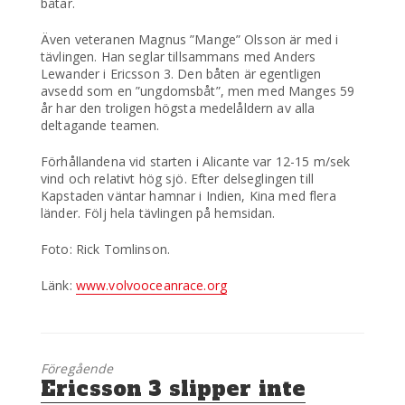
båtar.
Även veteranen Magnus ”Mange” Olsson är med i
tävlingen. Han seglar tillsammans med Anders
Lewander i Ericsson 3. Den båten är egentligen
avsedd som en ”ungdomsbåt”, men med Manges 59
år har den troligen högsta medelåldern av alla
deltagande teamen.
Förhållandena vid starten i Alicante var 12-15 m/sek
vind och relativt hög sjö. Efter delseglingen till
Kapstaden väntar hamnar i Indien, Kina med flera
länder. Följ hela tävlingen på hemsidan.
Foto: Rick Tomlinson.
Länk:
www.volvooceanrace.org
Föregående
Föregående
Ericsson 3 slipper inte
inlägg: