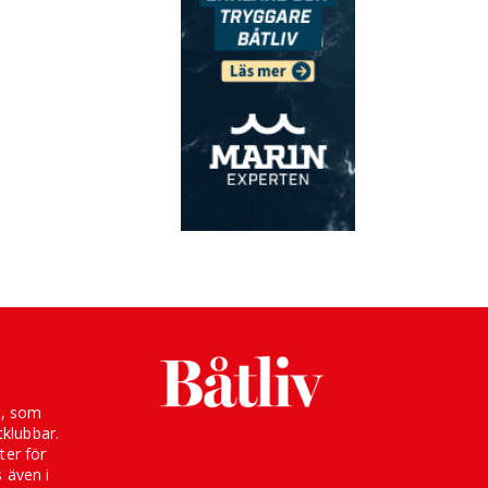
g, som
klubbar.
ter för
s även i