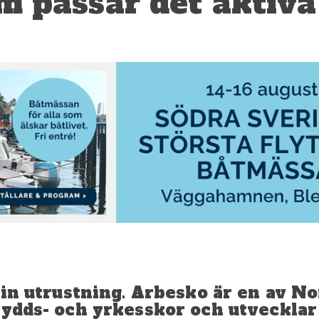
 passar det aktiva
 sin utrustning. Arbesko är en av N
kydds- och yrkesskor och utvecklar