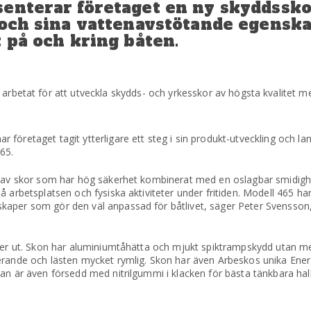
senterar företaget en ny skyddssk
d och sina vattenavstötande egensk
t på och kring båten.
arbetat för att utveckla skydds- och yrkesskor av högsta kvalitet m
öretaget tagit ytterligare ett steg i sin produkt-utveckling och lan
65.
n av skor som har hög säkerhet kombinerat med en oslagbar smidigh
 arbetsplatsen och fysiska aktiviteter under fritiden. Modell 465 har
kaper som gör den väl anpassad för båtlivet, säger Peter Svensson,
ker ut. Skon har aluminiumtåhätta och mjukt spiktrampskydd utan met
lerande och lästen mycket rymlig. Skon har även Arbeskos unika Ene
an är även försedd med nitrilgummi i klacken för bästa tänkbara hal