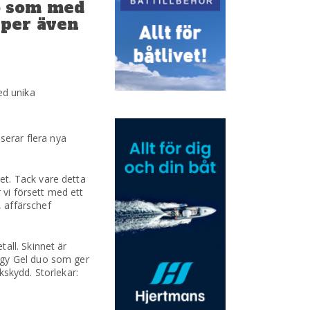
o som med
aper även
ed unika
serar flera nya
et. Tack vare detta
 vi försett med ett
 affärschef
all. Skinnet är
rgy Gel duo som ger
kskydd. Storlekar: