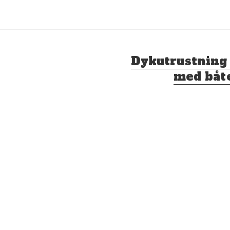
Nästa
Dykutrustning 
inlägg:
med båt