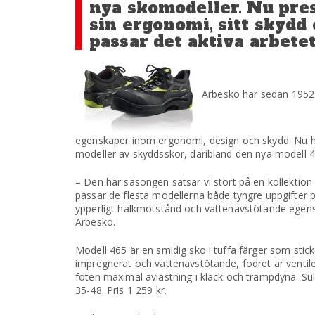
nya skomodeller. Nu pre
sin ergonomi, sitt skyd
passar det aktiva arbete
Arbesko har sedan 1952 
egenskaper inom ergonomi, design och skydd. Nu har f
modeller av skyddsskor, däribland den nya modell 4
– Den här säsongen satsar vi stort på en kollektio
passar de flesta modellerna både tyngre uppgifter på
ypperligt halkmotstånd och vattenavstötande egens
Arbesko.
Modell 465 är en smidig sko i tuffa färger som stic
impregnerat och vattenavstötande, fodret är venti
foten maximal avlastning i klack och trampdyna. Sul
35-48. Pris 1 259 kr.