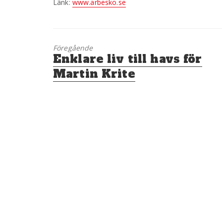
Länk:
www.arbesko.se
Föregående
Föregående
Enklare liv till havs för
inlägg:
Martin Krite