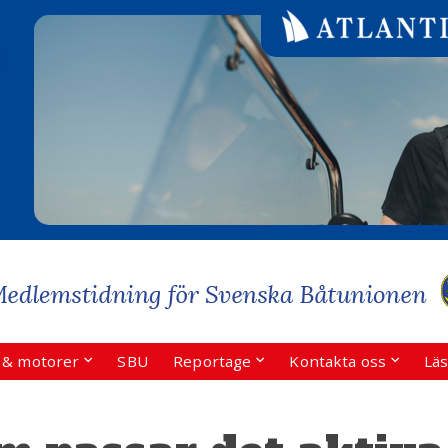
r & motorer
SBU
Reportage
Kontakta oss
Läs