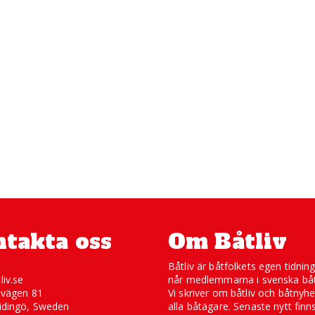
takta oss
Om Båtliv
Båtliv är båtfolkets egen tidnin
liv.se
når medlemmarna i svenska båt
svägen 81
Vi skriver om båtliv och båtnyhe
idingö, Sweden
alla båtägare. Senaste nytt finn