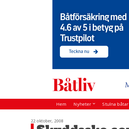
Hem
Nyheter
Stulna båta
22 oktober, 2008