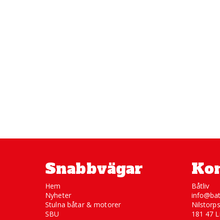
Snabbvägar
Kon
Hem
Båtliv
Nyheter
info@bat
Stulna båtar & motorer
Nilstorp
SBU
181 47 L