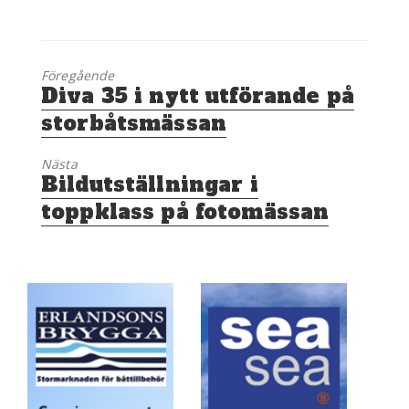
Föregående
Föregående
Diva 35 i nytt utförande på
inlägg:
storbåtsmässan
Nästa
Nästa
Bildutställningar i
inlägg:
toppklass på fotomässan