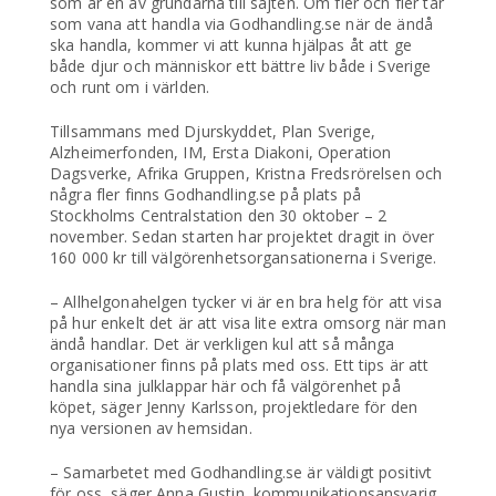
som är en av grundarna till sajten. Om fler och fler tar
som vana att handla via Godhandling.se när de ändå
ska handla, kommer vi att kunna hjälpas åt att ge
både djur och människor ett bättre liv både i Sverige
och runt om i världen.
Tillsammans med Djurskyddet, Plan Sverige,
Alzheimerfonden, IM, Ersta Diakoni, Operation
Dagsverke, Afrika Gruppen, Kristna Fredsrörelsen och
några fler finns Godhandling.se på plats på
Stockholms Centralstation den 30 oktober – 2
november. Sedan starten har projektet dragit in över
160 000 kr till välgörenhetsorgansationerna i Sverige.
– Allhelgonahelgen tycker vi är en bra helg för att visa
på hur enkelt det är att visa lite extra omsorg när man
ändå handlar. Det är verkligen kul att så många
organisationer finns på plats med oss. Ett tips är att
handla sina julklappar här och få välgörenhet på
köpet, säger Jenny Karlsson, projektledare för den
nya versionen av hemsidan.
– Samarbetet med Godhandling.se är väldigt positivt
för oss, säger Anna Gustin, kommunikationsansvarig