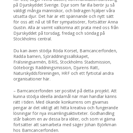
på Djurskyddet Sverige. Djur som far illa berör ju så
väldigt många människor, och bidragen hjälper våra
utsatta djur. Det här är ett spännande och nytt sätt
för oss att nå ut till fler sympatisörer, fortsätter Anna
Gustin. Alla är varmt välkomna att prata med oss från
Djurskyddet på torsdag, fredag och söndag på
Stockholms central.
Du kan även stödja Röda Korset, Barncancerfonden,
Rädda barnen, Sjöräddningssällskapet,
Frälsningsarmén, BRIS, Stockholms Stadsmission,
Göteborgs Räddningsmission, Djurens Rätt,
Naturskyddsföreningen, HRF och ett fyrtiotal andra
organisationer här.
– Barncancerfonden ser positivt på detta projekt. Att
kunna stödja ideella ändamål när man handlar känns
rätt i tiden. Med ökande konkurrens om givarnas
pengar är det viktigt att hitta kreativa och fungerande
lösningar för nya insamlingsaktiviteter. Godhandling
står bakom en av dessa bra idéer, och som vi gärna
fortsätter att samarbeta med säger Johan Björkman
hos Barncancerfonden.