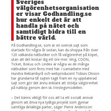
Sveriges
välgörenhetsorganisation
er visar Godhandling.se
hur enkelt det är att
handla på nätet och
samtidigt bidra till en
bättre värld.
På Godhandling.se, som är en svensk sajt som
startade för några år sedan, kan du shoppa från över
120 välkända nätbutiker och få välgörenhet på köpet,
utan att det kostar dig ett öre mer. Ving, CDON,
Ticket, Bokus och Lindex är några av de många
nätbutiker som finns med här. I samarbete med
Hundra Reklambyrå och webproducent Tobias Olsson
har grundarna till sajten tagit fram en ny uppdaterad
sajt som gör det ännu enklare att stödja välgörenhet
på nätköp genom den sk. trestegsmodellen.
– Det känns viktigt för oss att ta ett socialt ansvar
genom att driva nya tydliga projekt som gynnar
samtliga delaktiga parter, säger Pierre Andersson