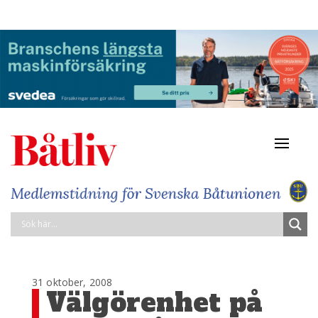
Navigat
av/på
31 oktober, 2008
Välgörenhet på