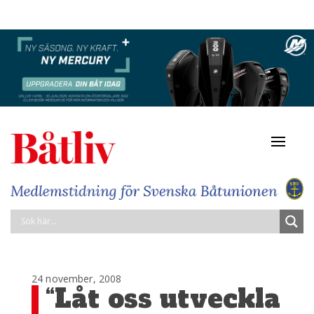
Navigat
av/på
24 november, 2008
“Låt oss utveckla