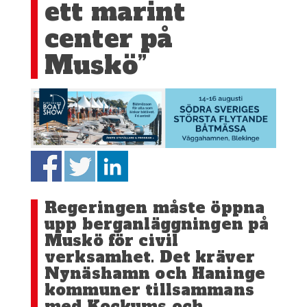
ett marint
center på
Muskö”
Regeringen måste öppna
upp berganläggningen på
Muskö för civil
verksamhet. Det kräver
Nynäshamn och Haninge
kommuner tillsammans
med Kockums och