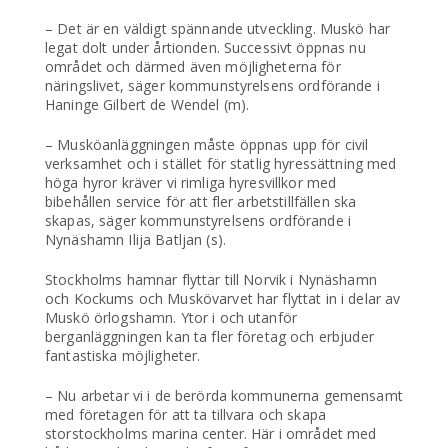
– Det är en väldigt spännande utveckling. Muskö har
legat dolt under årtionden. Successivt öppnas nu
området och därmed även möjligheterna för
näringslivet, säger kommunstyrelsens ordförande i
Haninge Gilbert de Wendel (m).
– Musköanläggningen måste öppnas upp för civil
verksamhet och i stället för statlig hyressättning med
höga hyror kräver vi rimliga hyresvillkor med
bibehållen service för att fler arbetstillfällen ska
skapas, säger kommunstyrelsens ordförande i
Nynäshamn Ilija Batljan (s).
Stockholms hamnar flyttar till Norvik i Nynäshamn
och Kockums och Muskövarvet har flyttat in i delar av
Muskö örlogshamn. Ytor i och utanför
berganläggningen kan ta fler företag och erbjuder
fantastiska möjligheter.
– Nu arbetar vi i de berörda kommunerna gemensamt
med företagen för att ta tillvara och skapa
storstockholms marina center. Här i området med