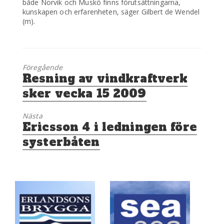
både Norvik och Muskö finns förutsättningarna,
kunskapen och erfarenheten, säger Gilbert de Wendel
(m).
Föregående
Föregående
Resning av vindkraftverk
inlägg:
sker vecka 15 2009
Nästa
Nästa
Ericsson 4 i ledningen före
inlägg:
systerbåten