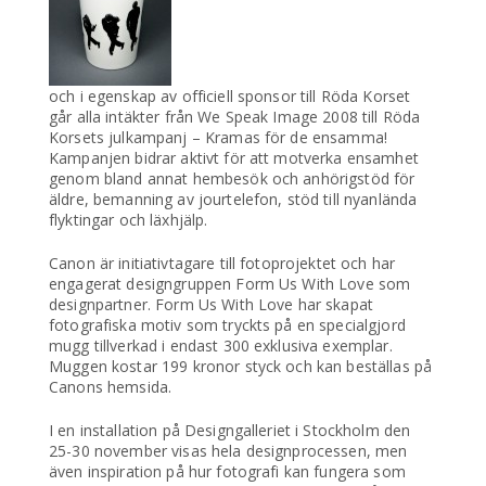
och i egenskap av officiell sponsor till Röda Korset
går alla intäkter från We Speak Image 2008 till Röda
Korsets julkampanj – Kramas för de ensamma!
Kampanjen bidrar aktivt för att motverka ensamhet
genom bland annat hembesök och anhörigstöd för
äldre, bemanning av jourtelefon, stöd till nyanlända
flyktingar och läxhjälp.
Canon är initiativtagare till fotoprojektet och har
engagerat designgruppen Form Us With Love som
designpartner. Form Us With Love har skapat
fotografiska motiv som tryckts på en specialgjord
mugg tillverkad i endast 300 exklusiva exemplar.
Muggen kostar 199 kronor styck och kan beställas på
Canons hemsida.
I en installation på Designgalleriet i Stockholm den
25-30 november visas hela designprocessen, men
även inspiration på hur fotografi kan fungera som