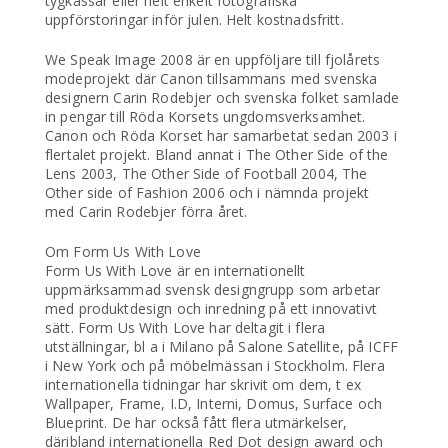
tygkassar eller helt enkelt fotografiska
uppförstoringar inför julen. Helt kostnadsfritt.
We Speak Image 2008 är en uppföljare till fjolårets
modeprojekt där Canon tillsammans med svenska
designern Carin Rodebjer och svenska folket samlade
in pengar till Röda Korsets ungdomsverksamhet.
Canon och Röda Korset har samarbetat sedan 2003 i
flertalet projekt. Bland annat i The Other Side of the
Lens 2003, The Other Side of Football 2004, The
Other side of Fashion 2006 och i nämnda projekt
med Carin Rodebjer förra året.
Om Form Us With Love
Form Us With Love är en internationellt
uppmärksammad svensk designgrupp som arbetar
med produktdesign och inredning på ett innovativt
sätt. Form Us With Love har deltagit i flera
utställningar, bl a i Milano på Salone Satellite, på ICFF
i New York och på möbelmässan i Stockholm. Flera
internationella tidningar har skrivit om dem, t ex
Wallpaper, Frame, I.D, Interni, Domus, Surface och
Blueprint. De har också fått flera utmärkelser,
däribland internationella Red Dot design award och