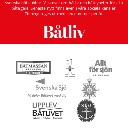
svenska båtklubbar. Vi skriver om båtliv och båtnyheter för alla
båtägare. Senaste nytt finns även i våra sociala kanaler.
Tidningen ges ut med sex nummer per år.