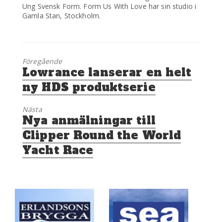
Ung Svensk Form. Form Us With Love har sin studio i
Gamla Stan, Stockholm.
Föregående
Föregående
Lowrance lanserar en helt
inlägg:
ny HDS produktserie
Nästa
Nästa
Nya anmälningar till
inlägg:
Clipper Round the World
Yacht Race