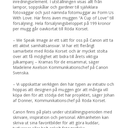
inredningselement. I utställningen visas allt från
lampor, soppskålar och gardiner till självklara
fotoväggar och just nämnda fotomuggar av Form Us
With Love. Här finns även muggen “A Cup of Love” till
försäljning. Hela försäljningsbeloppet på 199 kronor
per mugg går oavkortat till Röda Korset.
– We Speak Image är ett sätt för oss på Canon att ta
ett aktivt samhällsansvar. Vi har ett flerårigt
samarbete med Röda Korset och är mycket stolta
över att få möjlighet att bidra till årets viktiga
julkampanj – Kramas för de ensamma!, säger
Madelene Axelson Kommunikationschef på Canon
Svenska.
– Vi uppskattar verkligen den här typen av initiativ och
hoppas att designen på muggen gör att många vill
köpa den för att stödja det här projektet, säger Johan
af Donner, Kommunikationschef på Röda Korset.
Canon finns på plats under utställningsperioden med
skrivare, inspiration och personal. Allmänheten kan
skriva ut sina favoritbilder för att göra kuddar,