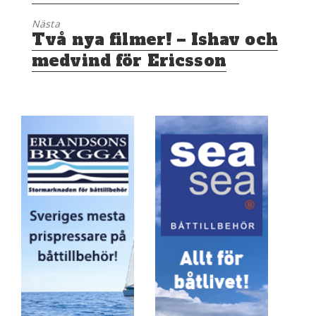
Nästa
Nästa
Två nya filmer! – Ishav och
inlägg:
medvind för Ericsson