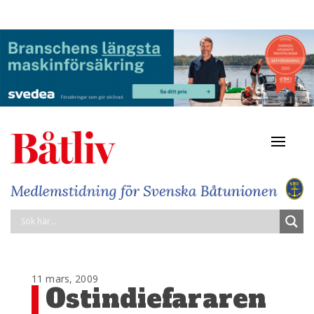
Navigat
av/på
11 mars, 2009
Ostindiefararen