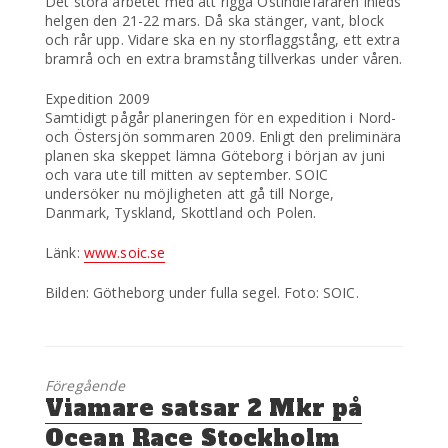
Det stora arbetet med att rigga Ostindiefararen inleds
helgen den 21-22 mars. Då ska stänger, vant, block
och rår upp. Vidare ska en ny storflaggstång, ett extra
bramrå och en extra bramstång tillverkas under våren.
Expedition 2009
Samtidigt pågår planeringen för en expedition i Nord-
och Östersjön sommaren 2009. Enligt den preliminära
planen ska skeppet lämna Göteborg i början av juni
och vara ute till mitten av september. SOIC
undersöker nu möjligheten att gå till Norge,
Danmark, Tyskland, Skottland och Polen.
Länk:
www.soic.se
Bilden: Götheborg under fulla segel. Foto: SOIC.
Föregående
Föregående
Viamare satsar 2 Mkr på
inlägg:
Ocean Race Stockholm