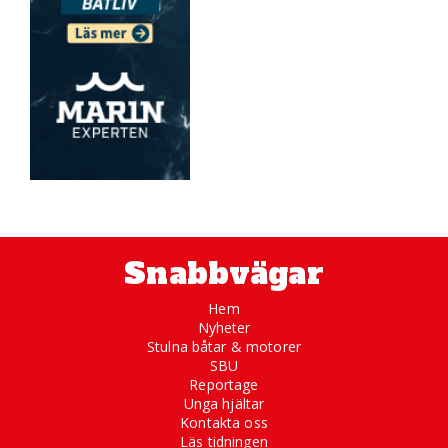
Snabbvägar
Hem
Nyheter
Stulna båtar & motorer
SBU
Reportage
Unga hjältar
Kontakta oss
Läs tidningen