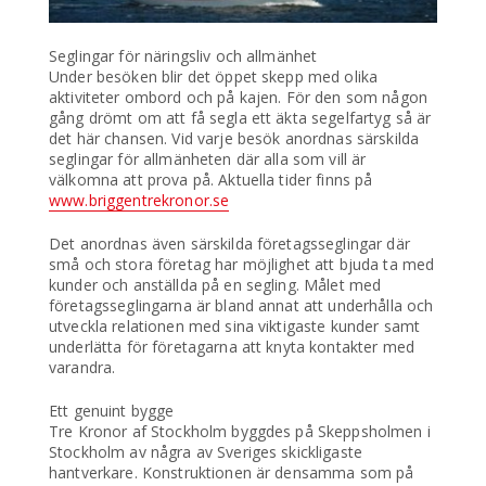
Seglingar för näringsliv och allmänhet
Under besöken blir det öppet skepp med olika
aktiviteter ombord och på kajen. För den som någon
gång drömt om att få segla ett äkta segelfartyg så är
det här chansen. Vid varje besök anordnas särskilda
seglingar för allmänheten där alla som vill är
välkomna att prova på. Aktuella tider finns på
www.briggentrekronor.se
Det anordnas även särskilda företagsseglingar där
små och stora företag har möjlighet att bjuda ta med
kunder och anställda på en segling. Målet med
företagsseglingarna är bland annat att underhålla och
utveckla relationen med sina viktigaste kunder samt
underlätta för företagarna att knyta kontakter med
varandra.
Ett genuint bygge
Tre Kronor af Stockholm byggdes på Skeppsholmen i
Stockholm av några av Sveriges skickligaste
hantverkare. Konstruktionen är densamma som på