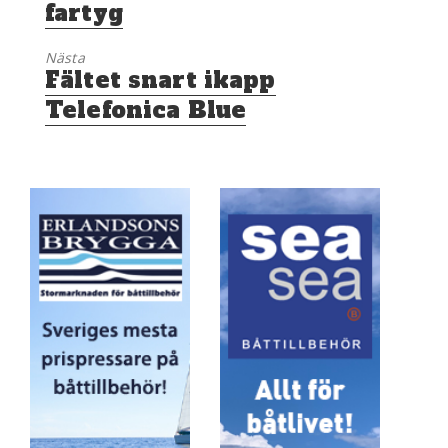
fartyg
Nästa
Nästa
Fältet snart ikapp
inlägg:
Telefonica Blue