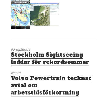
Föregående
Föregående
Stockholm Sightseeing
inlägg:
laddar för rekordsommar
Nästa
Nästa
Volvo Powertrain tecknar
inlägg:
avtal om
arbetstidsförkortning