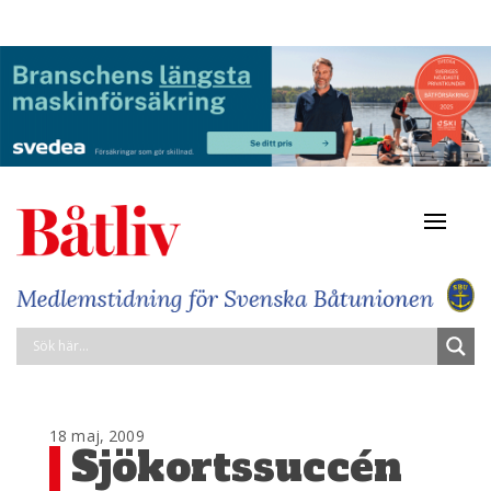
Navigat
av/på
18 maj, 2009
Sjökortssuccén