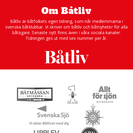
Om Båtliv
Båtliv är båtfolkets egen tidning, som når medlemmarna i
svenska båtklubbar. Vi skriver om båtliv och båtnyheter för alla
båtägare. Senaste nytt finns även i våra sociala kanaler.
Tidningen ges ut med sex nummer per år.