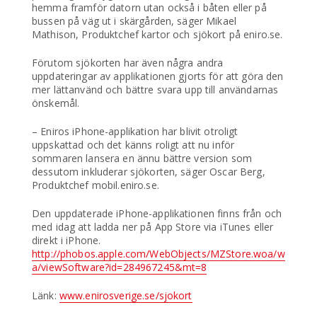
hemma framför datorn utan också i båten eller på
bussen på väg ut i skärgården, säger Mikael
Mathison, Produktchef kartor och sjökort på eniro.se.
Förutom sjökorten har även några andra
uppdateringar av applikationen gjorts för att göra den
mer lättanvänd och bättre svara upp till användarnas
önskemål.
– Eniros iPhone-applikation har blivit otroligt
uppskattad och det känns roligt att nu inför
sommaren lansera en ännu bättre version som
dessutom inkluderar sjökorten, säger Oscar Berg,
Produktchef mobil.eniro.se.
Den uppdaterade iPhone-applikationen finns från och
med idag att ladda ner på App Store via iTunes eller
direkt i iPhone.
http://phobos.apple.com/WebObjects/MZStore.woa/w
a/viewSoftware?id=284967245&mt=8
Länk:
www.enirosverige.se/sjokort