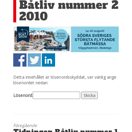
Båtliv nummer 2
2010
Detta innehållet är lösenordsskyddat, var vänlig ange
lösenordet nedan:
Lösenord:
Föregående
Föregående