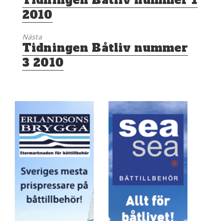
Tidningen Båtliv nummer 1
inlägg:
2010
Nästa
Nästa
Tidningen Båtliv nummer
inlägg:
3 2010