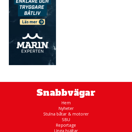
Snabbvägar
Hem
Nyheter
Stulna båtar & motorer
SBU
Reportage
Unga hjältar