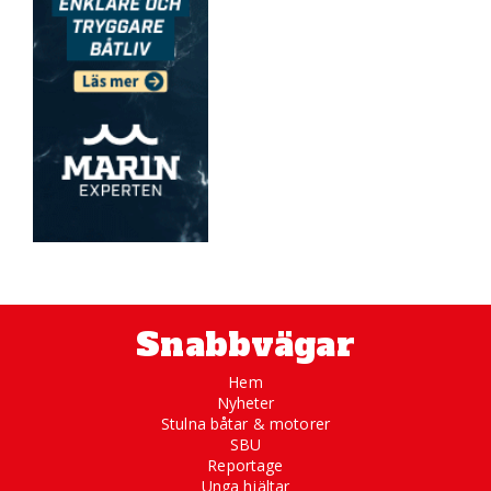
Snabbvägar
Hem
Nyheter
Stulna båtar & motorer
SBU
Reportage
Unga hjältar