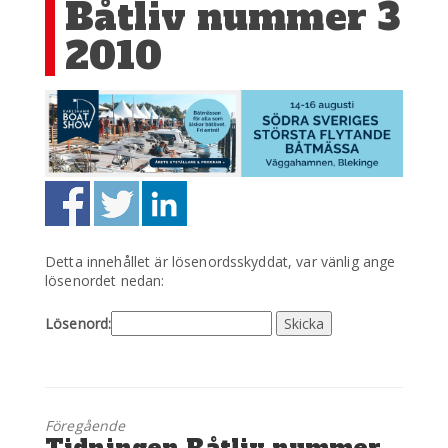
Båtliv nummer 3
2010
Detta innehållet är lösenordsskyddat, var vänlig ange
lösenordet nedan:
Lösenord:
Föregående
Föregående