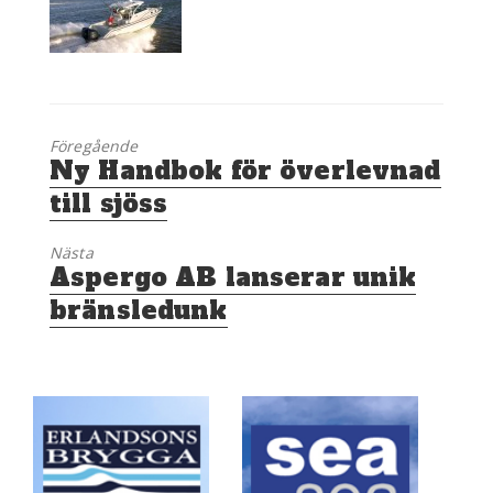
Föregående
Föregående
Ny Handbok för överlevnad
inlägg:
till sjöss
Nästa
Nästa
Aspergo AB lanserar unik
inlägg:
bränsledunk