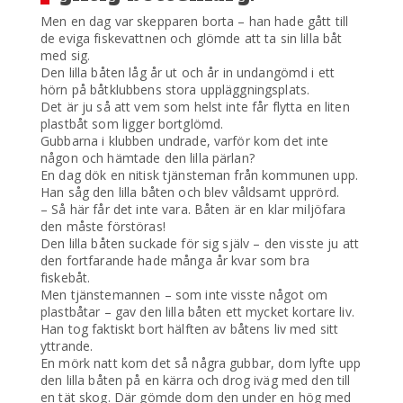
Men en dag var skepparen borta – han hade gått till
de eviga fiskevattnen och glömde att ta sin lilla båt
med sig.
Den lilla båten låg år ut och år in undangömd i ett
hörn på båtklubbens stora uppläggningsplats.
Det är ju så att vem som helst inte får flytta en liten
plastbåt som ligger bortglömd.
Gubbarna i klubben undrade, varför kom det inte
någon och hämtade den lilla pärlan?
En dag dök en nitisk tjänsteman från kommunen upp.
Han såg den lilla båten och blev våldsamt upprörd.
– Så här får det inte vara. Båten är en klar miljöfara
den måste förstöras!
Den lilla båten suckade för sig själv – den visste ju att
den fortfarande hade många år kvar som bra
fiskebåt.
Men tjänstemannen – som inte visste något om
plastbåtar – gav den lilla båten ett mycket kortare liv.
Han tog faktiskt bort hälften av båtens liv med sitt
yttrande.
En mörk natt kom det så några gubbar, dom lyfte upp
den lilla båten på en kärra och drog iväg med den till
en tät skog. Där gömde dom den under en hög med