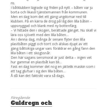
ris.
I båtklubben lägrade sig friden på nytt – båten var ju
borta och likaså tjänstemannen från kommunen.
Men en dag kom det ett gäng ungdomar ned till
klubben. På en kärra de drog på låg den lilla båten –
uppsnyggad och blank med ny bottenfärg.
– Vi hittade den i skogen, berättade gänget. Nu skall vi
lära oss sjövett med den lilla båten…
Än i denna dag, många år senare flyter den lilla
plastbåten piggt och torrt och älskas djupt av ett
gäng båttokiga ungar vars föräldrar en gång fann den
lilla båten i ett skogssnår.
Den här sagans sensmoral är just detta – ingen vet
hur gammal en plastbåt kan bli…
Fast en dag kommer det nog en jättelik maskin som i
ett tag glufsar i sig den lilla båten…
Å då kan det faktiskt vara så dags.
Föregående
Föregående
Guldregn och
inlägg: