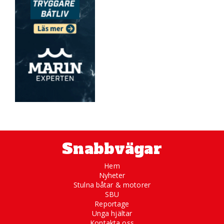
Snabbvägar
Hem
Nyheter
Stulna båtar & motorer
SBU
Reportage
Unga hjältar
Kontakta oss