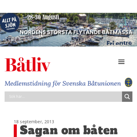
Navigat
av/på
18 september, 2013
Sagan om båten