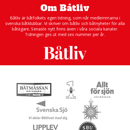
Om Båtliv
Båtliv är båtfolkets egen tidning, som når medlemmarna i
svenska båtklubbar. Vi skriver om båtliv och båtnyheter för alla
båtägare. Senaste nytt finns även i våra sociala kanaler.
Tidningen ges ut med sex nummer per år.