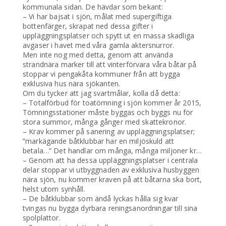
kommunala sidan. De hävdar som bekant:
– Vi har bajsat i sjön, målat med supergiftiga
bottenfärger, skrapat ned dessa gifter i
uppläggningsplatser och spytt ut en massa skadliga
avgaser i havet med våra gamla aktersnurror.
Men inte nog med detta, genom att använda
strandnära marker till att vinterförvara våra båtar på
stoppar vi pengakåta kommuner från att bygga
exklusiva hus nära sjökanten.
Om du tycker att jag svartmålar, kolla då detta:
– Totalförbud för toatömning i sjön kommer år 2015,
Tömningsstationer måste byggas och byggs nu för
stora summor, många gånger med skattekronor.
– Krav kommer på sanering av uppläggningsplatser;
”markägande båtklubbar har en miljöskuld att
betala…” Det handlar om många, många miljoner kr…
– Genom att ha dessa uppläggningsplatser i centrala
delar stoppar vi utbyggnaden av exklusiva husbyggen
nära sjön, nu kommer kraven på att båtarna ska bort,
helst utom synhåll.
– De båtklubbar som ändå lyckas hålla sig kvar
tvingas nu bygga dyrbara reningsanordningar till sina
spolplattor.