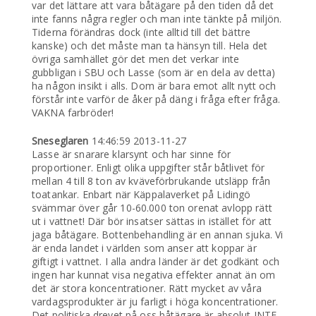
var det lättare att vara båtägare på den tiden då det
inte fanns några regler och man inte tänkte på miljön.
Tiderna förändras dock (inte alltid till det bättre
kanske) och det måste man ta hänsyn till. Hela det
övriga samhället gör det men det verkar inte
gubbligan i SBU och Lasse (som är en dela av detta)
ha någon insikt i alls. Dom är bara emot allt nytt och
förstår inte varför de åker på däng i fråga efter fråga.
VAKNA farbröder!
Sneseglaren
14:46:59 2013-11-27
Lasse är snarare klarsynt och har sinne för
proportioner. Enligt olika uppgifter står båtlivet för
mellan 4 till 8 ton av kväveförbrukande utsläpp från
toatankar. Enbart när Käppalaverket på Lidingö
svämmar över går 10-60.000 ton orenat avlopp rätt
ut i vattnet! Där bör insatser sättas in istället för att
jaga båtägare. Bottenbehandling är en annan sjuka. Vi
är enda landet i världen som anser att koppar är
giftigt i vattnet. I alla andra länder är det godkänt och
ingen har kunnat visa negativa effekter annat än om
det är stora koncentrationer. Rätt mycket av våra
vardagsprodukter är ju farligt i höga koncentrationer.
Det politiska drevet på oss båtägare är absolut INTE