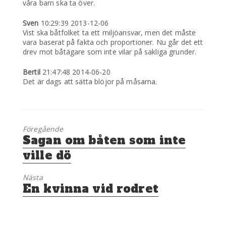
våra barn ska ta över.
Sven
10:29:39 2013-12-06
Vist ska båtfolket ta ett miljöansvar, men det måste
vara baserat på fakta och proportioner. Nu går det ett
drev mot båtägare som inte vilar på sakliga grunder.
Bertil
21:47:48 2014-06-20
Det är dags att sätta blöjor på måsarna.
Föregående
Föregående
Sagan om båten som inte
inlägg:
ville dö
Nästa
Nästa
En kvinna vid rodret
inlägg: