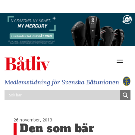
Navigat
av/på
26 november, 2013
Den som bär