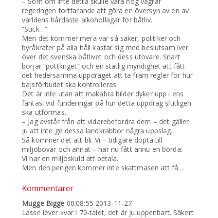
– Som om inte detta skulle vara nog vägrar
regeringen fortfarande att göra en översyn av en av
världens hårdaste alkohollagar för båtliv.
”Suck…”
Men det kommer mera var så säker, politiker och
byråkrater på alla håll kastar sig med beslutsam iver
över det svenska båtlivet och dess utövare. Snart
börjar ”pottkriget” och en statlig myndighet att fått
det hedersamma uppdraget att ta fram regler för hur
bajsförbudet ska kontrolleras.
Det är inte utan att makabra bilder dyker upp i ens
fantasi vid funderingar på hur detta uppdrag slutligen
ska utformas.
– Jag avstår från att vidarebefordra dem – det gäller
ju att inte ge dessa landkrabbor några uppslag.
Så kommer det att bli. Vi – tidigare döpta till
miljöbovar och annat – har nu fått ännu en börda:
Vi har en miljöskuld att betala.
Men den pengen kommer inte skattmasen att få…
Kommentarer
Mugge Bigge
00:08:55 2013-11-27
Lasse lever kvar i 70-talet, det är ju uppenbart. Säkert