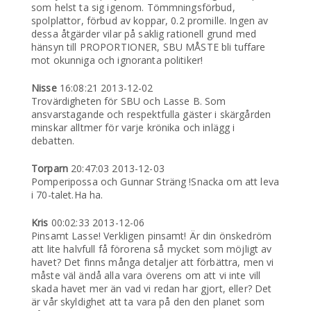
som helst ta sig igenom. Tömmningsförbud,
spolplattor, förbud av koppar, 0.2 promille. Ingen av
dessa åtgärder vilar på saklig rationell grund med
hänsyn till PROPORTIONER, SBU MÅSTE bli tuffare
mot okunniga och ignoranta politiker!
Nisse
16:08:21 2013-12-02
Trovärdigheten för SBU och Lasse B. Som
ansvarstagande och respektfulla gäster i skärgården
minskar alltmer för varje krönika och inlägg i
debatten.
Torparn
20:47:03 2013-12-03
Pomperipossa och Gunnar Sträng !Snacka om att leva
i 70-talet.Ha ha.
Kris
00:02:33 2013-12-06
Pinsamt Lasse! Verkligen pinsamt! Är din önskedröm
att lite halvfull få förorena så mycket som möjligt av
havet? Det finns många detaljer att förbättra, men vi
måste väl ändå alla vara överens om att vi inte vill
skada havet mer än vad vi redan har gjort, eller? Det
är vår skyldighet att ta vara på den den planet som