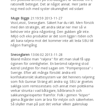
rationellt betingat. Det är något annat. Herr Jante är
nog med och med syster okunnighet vid sidan!
Muge Bigge
21:19:59 2013-11-27
Visst,visst, Sneseglarn. Säkert har du rätt. Men försök
med den strategin, att andra skitar ner mer så vi
behöver inte göra någonting. Den gubben går inte.
Miljö och eko produkter är det som ligger i tiden och
att bara raljera mot det kommer inte att leda SBU till
någon framgång.
Sneseglaren
13:06:02 2013-11-28
Ibland måste man "raljera" för att man skall få upp
ögonen för orimligheter. En berömd raljering stod
Astrid Lindgren för med sagan om "Pomperipossa" i
Sverige. Efter att många försökt ändra ett
konfiskatoriskt skattesystem var det henners raljering
som fick Gunnar Sträng att ändra sig. SBU är givetvis
sakliga som remissinstans och annat men politikerna
verkar strunta i vad båtägare, båtbransch och
sakkunniga/experter framför. Folk i gemen "köper"
gärna åtgärder som är bra för miljön och säkerheten.
Så skyller man på just det verkar vilken galenskap