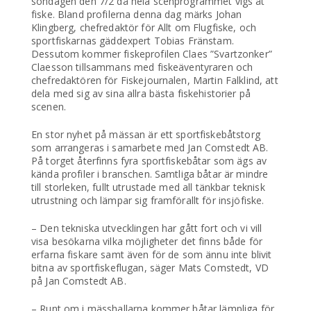
söndagen den 7/2 då hela scenprogrammet vigs åt
fiske. Bland profilerna denna dag märks Johan
Klingberg, chefredaktör för Allt om Flugfiske, och
sportfiskarnas gäddexpert Tobias Fränstam.
Dessutom kommer fiskeprofilen Claes ”Svartzonker”
Claesson tillsammans med fiskeäventyraren och
chefredaktören för Fiskejournalen, Martin Falklind, att
dela med sig av sina allra bästa fiskehistorier på
scenen.
En stor nyhet på mässan är ett sportfiskebåtstorg
som arrangeras i samarbete med Jan Comstedt AB.
På torget återfinns fyra sportfiskebåtar som ägs av
kända profiler i branschen. Samtliga båtar är mindre
till storleken, fullt utrustade med all tänkbar teknisk
utrustning och lämpar sig framförallt för insjöfiske.
– Den tekniska utvecklingen har gått fort och vi vill
visa besökarna vilka möjligheter det finns både för
erfarna fiskare samt även för de som ännu inte blivit
bitna av sportfiskeflugan, säger Mats Comstedt, VD
på Jan Comstedt AB.
– Runt om i mässhallarna kommer båtar lämpliga för