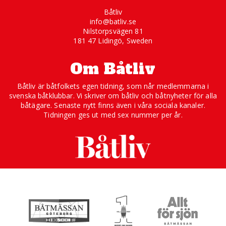
Båtliv
info@batliv.se
Nilstorpsvägen 81
181 47 Lidingö, Sweden
Om Båtliv
Båtliv är båtfolkets egen tidning, som når medlemmarna i
svenska båtklubbar. Vi skriver om båtliv och båtnyheter för alla
båtägare. Senaste nytt finns även i våra sociala kanaler.
Tidningen ges ut med sex nummer per år.