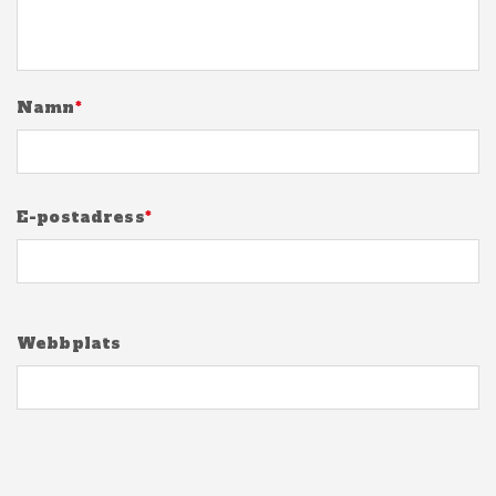
Namn
*
E-postadress
*
Webbplats