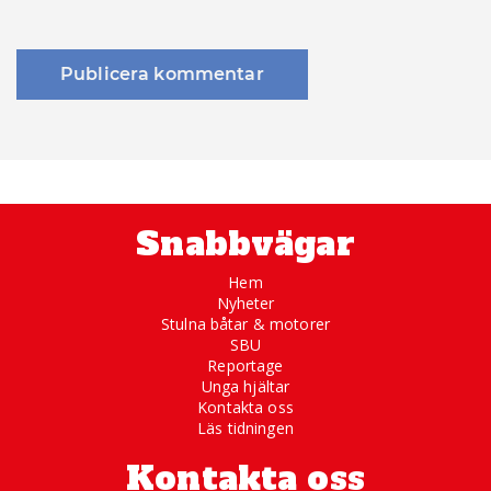
Snabbvägar
Hem
Nyheter
Stulna båtar & motorer
SBU
Reportage
Unga hjältar
Kontakta oss
Läs tidningen
Kontakta oss