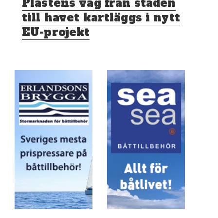
Plastens väg från staden
inlägg:
till havet kartläggs i nytt
EU-projekt