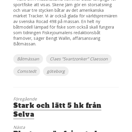
sportfiske att visas. Skene Järn gör en storsatsning
och visar tre stycken båtar av det amerikanska
märket Tracker. Vi är också glada för världspremiären
av svenska Rocad 498 på mässan. En helt ny
båtmodell lämpad för fiske som också skall fungera
som tidningen Fiskejournalens redaktionsbåt
framöver, säger Bengt Wallin, affärsansvarig
Båtmässan.
Etiketter
Båtmässan
Claes ”Svartzonker” Claesson
Comstedt
göteborg
Föregående
Föregående
Stark och lätt 5 hk från
inlägg:
Selva
Nästa
Nästa