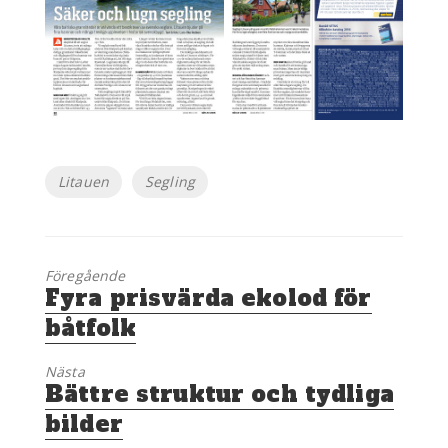
Etiketter
Litauen
Segling
Föregående
Föregående
Fyra prisvärda ekolod för
inlägg:
båtfolk
Nästa
Nästa
Bättre struktur och tydliga
inlägg:
bilder