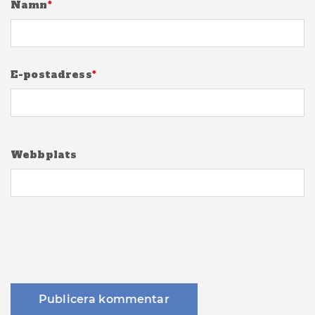
Namn
*
E-postadress
*
Webbplats