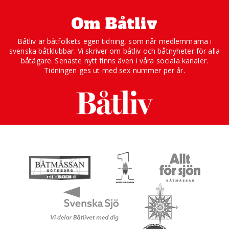
Om Båtliv
Båtliv är båtfolkets egen tidning, som når medlemmarna i
svenska båtklubbar. Vi skriver om båtliv och båtnyheter för alla
båtägare. Senaste nytt finns även i våra sociala kanaler.
Tidningen ges ut med sex nummer per år.