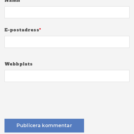
Namn
*
E-postadress
*
Webbplats