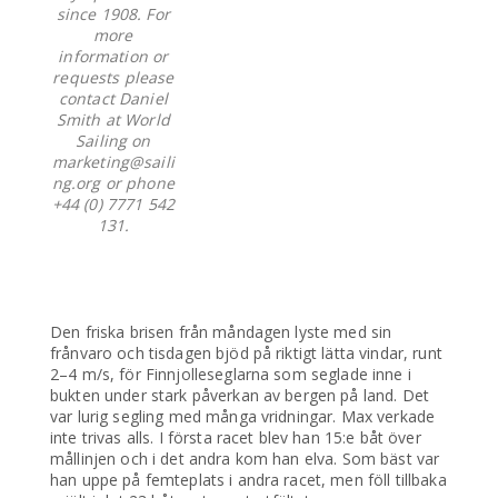
since 1908. For
more
information or
requests please
contact Daniel
Smith at World
Sailing on
marketing@saili
ng.org or phone
+44 (0) 7771 542
131.
Den friska brisen från måndagen lyste med sin
frånvaro och tisdagen bjöd på riktigt lätta vindar, runt
2–4 m/s, för Finnjolleseglarna som seglade inne i
bukten under stark påverkan av bergen på land. Det
var lurig segling med många vridningar. Max verkade
inte trivas alls. I första racet blev han 15:e båt över
mållinjen och i det andra kom han elva. Som bäst var
han uppe på femteplats i andra racet, men föll tillbaka