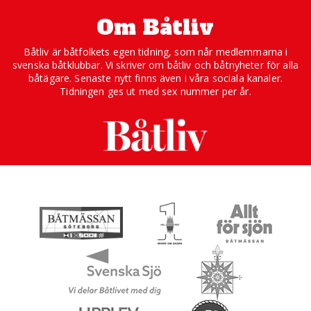
Om Båtliv
Båtliv är båtfolkets egen tidning, som når medlemmarna i
svenska båtklubbar. Vi skriver om båtliv och båtnyheter för alla
båtägare. Senaste nytt finns även i våra sociala kanaler.
Tidningen ges ut med sex nummer per år.