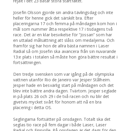
rejält i det 23 båtar stora startfältet.
Josefin Olsson gjorde sin andra tävlingsdag och inte
heller för henne gick det särskilt bra. Efter
placeringarna 17 och femma på måndagen kom hon i
mål som nummer åtta respektive 17 i tisdagens två
race. Det är en klar besvikelse för ”Jossan” som har
en uttalad målsättning att slåss om medaljerna. Och
framför sig har hon de allra bästa namnen i Laser
Radial så om Josefin ska avancera från sin nuvarande
13:e plats i totalen så måste hon göra bättre resultat i
fortsättningen.
Den tredje svensken som var igång på de olympiska
vattnen utanför Rio de Janeiro var Jesper Stålheim.
Jesper hade en besvärlig start på måndagen och det
blev inte bättre andra dagen. Tvärtom. Jesper seglade
in på plats 26 och 29 i de två racen och nu blir det
givetvis mycket svårt för honom att nå en bra
placering i detta OS.
Seglingarna fortsätter på onsdagen. Totalt ska det
seglas tio race på fem dagar i både Laser, Laser
Radial och Finnjolle. På onsdagen är det dags för den