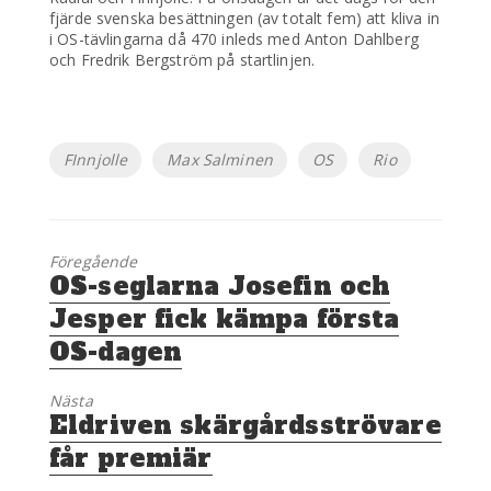
fjärde svenska besättningen (av totalt fem) att kliva in
i OS-tävlingarna då 470 inleds med Anton Dahlberg
och Fredrik Bergström på startlinjen.
Etiketter
FInnjolle
Max Salminen
OS
Rio
Föregående
Föregående
OS-seglarna Josefin och
inlägg:
Jesper fick kämpa första
OS-dagen
Nästa
Nästa
Eldriven skärgårdsströvare
inlägg:
får premiär