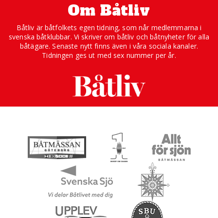
Om Båtliv
Båtliv är båtfolkets egen tidning, som når medlemmarna i
svenska båtklubbar. Vi skriver om båtliv och båtnyheter för alla
båtägare. Senaste nytt finns även i våra sociala kanaler.
Tidningen ges ut med sex nummer per år.