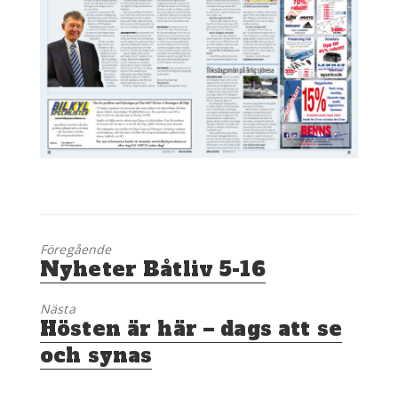
Föregående
Föregående
Nyheter Båtliv 5-16
inlägg:
Nästa
Nästa
Hösten är här – dags att se
inlägg:
och synas