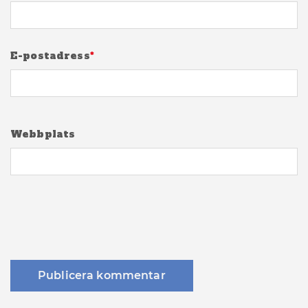
E-postadress
*
Webbplats