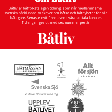
Båtliv är båtfolkets egen tidning, som når medlemmarna i
svenska båtklubbar. Vi skriver om båtliv och båtnyheter för alla
båtägare. Senaste nytt finns även i våra sociala kanaler.
Tidningen ges ut med sex nummer per år.