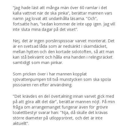
”Jag hade läst att många män över 60 ramlar i det
kalla vattnet när de ska pinka”, berättar mannen vars
namn jag lovat att undanhålla läsarna. ”Och”,
fortsatte han, ”sedan kommer de inte upp igen. Jag vill
inte sluta mina dagar på det viset”.
Nej, det är ingen porslinspissoar varvet monterat. Det
är en svetsad låda som är nedsänkt i skarndäcket,
mellan hytten och den kortade sidotoften, så att man
kan stå bekvämt och hålla ena handen i relingsräcket
samtidigt som man pinkar.
Som pricken över i har mannen kopplat
sjövattenpumpen till två munstycken som ska spola
pissoaren ren efter användning.
”Det krävdes en del övertalning innan varvet gick med
på att göra allt det där”, berättar mannen nöjt. På min
fråga om arrangemanget fungerar även för grövre
toalettbestyr svarar han: ”Nja, då skulle det krävas
större diameter på utloppsröret, och det är inte
aktuellt”.