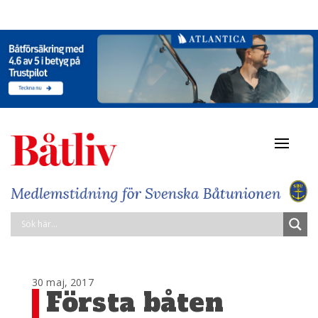
Navigat
av/på
30 maj, 2017
Första båten