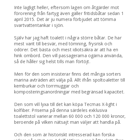
Inte lagligt heller, eftersom lagen om åtgärder mot
förorening från fartyg även gäller fritidsbåtar sedan 1
april 2015. Det är ju numera förbjudet att tömma
svartvattentankar i sjön.
Själv har jag haft toalett i några större båtar. De har
mest varit till besvär, med tömning, frysrisk och
odörer. Det bästa och mest idiotsäkra är att ha en
hink ombord. Den vill passagerarna ogärna använda,
så de håller sig helst tills man förtöjt.
Men för den som insisterar finns det många sorters
marina avträden att välja på. Allt ifrån spoltoaletter till
kemburkar och torrmuggar och
komposteringsanordningar med begränsad kapacitet.
Den som vill lyxa till det kan köpa Tecmas X-light i
kolfiber. Priserna på denna särdeles exklusiva
toalettstol varierar mellan 60 000 och 120 000 kronor,
beroende på vilken nätsajt man väljer att handla på.
Och den som är historiskt intresserad kan forska