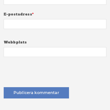
E-postadress
*
Webbplats