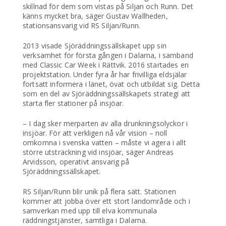
skillnad för dem som vistas på Siljan och Runn. Det
känns mycket bra, säger Gustav Wallheden,
stationsansvarig vid RS Siljan/Runn.
2013 visade Sjöräddningssällskapet upp sin
verksamhet för första gången i Dalarna, i samband
med Classic Car Week i Rättvik. 2016 startades en
projektstation. Under fyra år har frivilliga eldsjälar
fortsatt informera i länet, övat och utbildat sig. Detta
som en del av Sjöräddningssällskapets strategi att
starta fler stationer på insjöar.
– I dag sker merparten av alla drunkningsolyckor i
insjöar. För att verkligen nå vår vision – noll
omkomna i svenska vatten – måste vi agera i allt
större utsträckning vid insjöar, säger Andreas
Arvidsson, operativt ansvarig på
Sjöräddningssällskapet.
RS Siljan/Runn blir unik på flera sätt. Stationen
kommer att jobba över ett stort landområde och i
samverkan med upp till elva kommunala
räddningstjänster, samtliga i Dalarna.