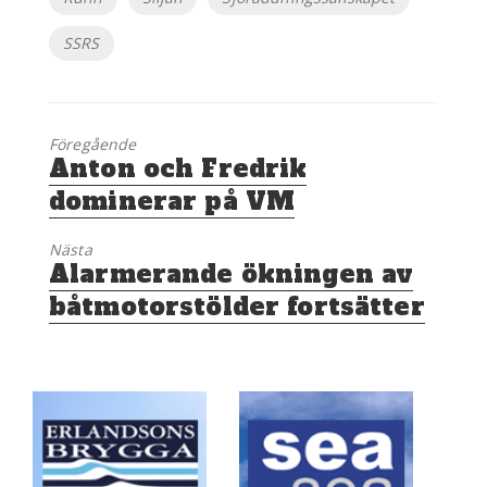
SSRS
Föregående
Föregående
Anton och Fredrik
inlägg:
dominerar på VM
Nästa
Nästa
Alarmerande ökningen av
inlägg:
båtmotorstölder fortsätter