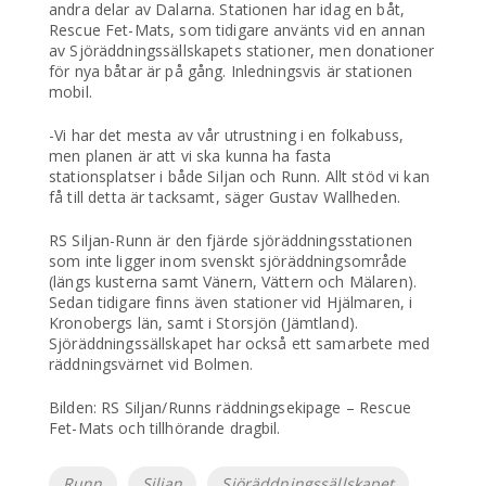
andra delar av Dalarna. Stationen har idag en båt,
Rescue Fet-Mats, som tidigare använts vid en annan
av Sjöräddningssällskapets stationer, men donationer
för nya båtar är på gång. Inledningsvis är stationen
mobil.
-Vi har det mesta av vår utrustning i en folkabuss,
men planen är att vi ska kunna ha fasta
stationsplatser i både Siljan och Runn. Allt stöd vi kan
få till detta är tacksamt, säger Gustav Wallheden.
RS Siljan-Runn är den fjärde sjöräddningsstationen
som inte ligger inom svenskt sjöräddningsområde
(längs kusterna samt Vänern, Vättern och Mälaren).
Sedan tidigare finns även stationer vid Hjälmaren, i
Kronobergs län, samt i Storsjön (Jämtland).
Sjöräddningssällskapet har också ett samarbete med
räddningsvärnet vid Bolmen.
Bilden: RS Siljan/Runns räddningsekipage – Rescue
Fet-Mats och tillhörande dragbil.
Etiketter
Runn
Siljan
Sjöräddningssällskapet