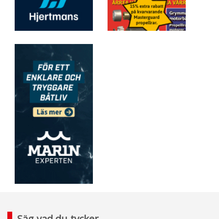
Säg vad du tycker