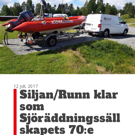
12 juli, 2017
Siljan/Runn klar
som
Sjöräddningssäll
skapets 70:e