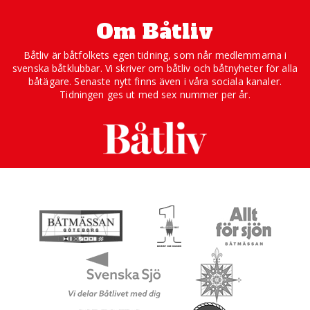
Om Båtliv
Båtliv är båtfolkets egen tidning, som når medlemmarna i
svenska båtklubbar. Vi skriver om båtliv och båtnyheter för alla
båtägare. Senaste nytt finns även i våra sociala kanaler.
Tidningen ges ut med sex nummer per år.