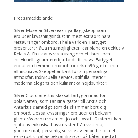
Presssmeddelande:
Silver Muse är Silverseas nya flaggskepp som
erbjuder kryssningsindustrin mest extraordinära
restauranger ombord, i hela världen. Fartyget
presenterar åtta matmöjligheter, däribland en exklusiv
Relais & Chateaux-restaurang och ett brett och
individuellt gourmeterbjudande till havs. Fartyget
erbjuder utrymme ombord för cirka 596 gäster med
all-inclusive. Skeppet är känt för sin personliga
atmosfär, individuella service, stilfulla interiör,
moderna elegans och kulinariska höjdpunkter.
Silver Cloud är ett is-klassat fartyg ämnad för
polarvatten, som tar sina gäster till Arktis och
Antarktis samtidigt som de skämmer bort dig
ombord. Dessa kryssningar erbjuder en bekväm,
glamorös och trivsam miljö och livsstil. Gästerna kan
njuta av exklusiva havsutsikter från sviterna,
gourmetmat, personlig service av en butler och ett
generöst urval av bekvämligheter på båten med all-