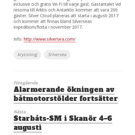
inclusive och gratis Wi-Fi till varje gäst. Gästantalet vid
resorna till Arktis och Antarktis kommer att vara 200
gäster. Silver Cloud planeras att starta i augusti 2017
och kommer att finnas bland Silverseas
expeditionsflotta i november 2017.
Info:
http://www.silversea.com/
Etiketter
kryssning
Silversea
Föregående
Föregående
Alarmerande ökningen av
inlägg:
båtmotorstölder fortsätter
Nästa
Nästa
Starbåts-SM i Skanör 4–6
inlägg:
augusti