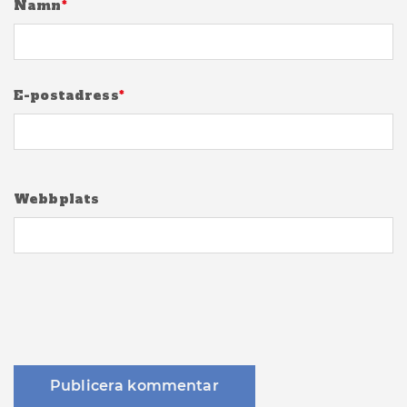
Namn
*
E-postadress
*
Webbplats