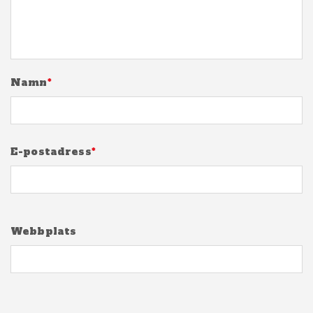
Namn
*
E-postadress
*
Webbplats