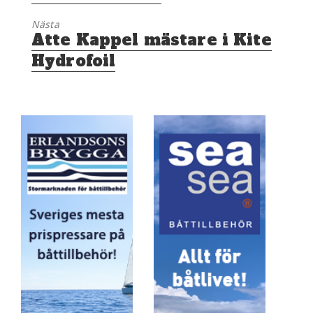
Nästa
Nästa
Atte Kappel mästare i Kite
inlägg:
Hydrofoil