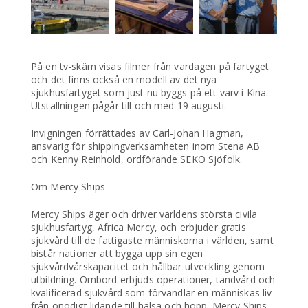
På en tv-skäm visas filmer från vardagen på fartyget
och det finns också en modell av det nya
sjukhusfartyget som just nu byggs på ett varv i Kina.
Utställningen pågår till och med 19 augusti.
Invigningen förrättades av Carl-Johan Hagman,
ansvarig för shippingverksamheten inom Stena AB
och Kenny Reinhold, ordförande SEKO Sjöfolk.
Om Mercy Ships
Mercy Ships äger och driver världens största civila
sjukhusfartyg, Africa Mercy, och erbjuder gratis
sjukvård till de fattigaste människorna i världen, samt
bistår nationer att bygga upp sin egen
sjukvårdvårskapacitet och hållbar utveckling genom
utbildning. Ombord erbjuds operationer, tandvård och
kvalificerad sjukvård som förvandlar en människas liv
från onödigt lidande till hälsa och hopp. Mercy Ships