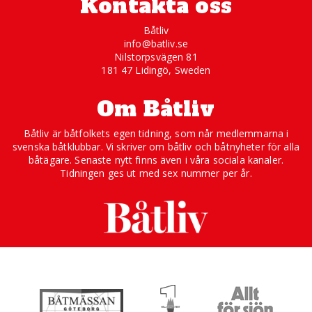
Kontakta oss
Båtliv
info@batliv.se
Nilstorpsvägen 81
181 47 Lidingö, Sweden
Om Båtliv
Båtliv är båtfolkets egen tidning, som når medlemmarna i
svenska båtklubbar. Vi skriver om båtliv och båtnyheter för alla
båtägare. Senaste nytt finns även i våra sociala kanaler.
Tidningen ges ut med sex nummer per år.