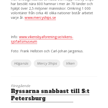
har besökt nära 600 hamnar i mer än 70 länder och
hjälpt över 2,5 miljoner människor. Omkring 1 000
volontärer från cirka 40 olika nationer bistår arbetet
varje år.
www.mercyships.se
Info:
www.vikensbyaforening.se/vikens-
sjofartsmuseum
Foto: Frank Hellsten och Carl-Johan Jargenius.
Etiketter
Höganäs
Mercy Ships
Viken
Föregående
Föregående
Ryssarna snabbast till S:t
inlägg:
Petersburg