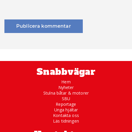
Snabbvägar
Hem
Nyheter
Stulna båtar & motorer
SBU
Reportage
Unga hjältar
Kontakta oss
Läs tidningen