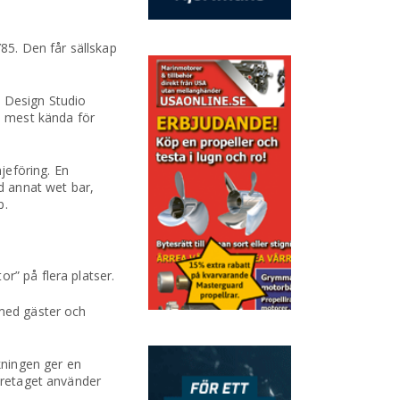
Y85. Den får sällskap
s Design Studio
a, mest kända för
jeföring. En
nd annat wet bar,
p.
r” på flera platser.
 med gäster och
kningen ger en
företaget använder