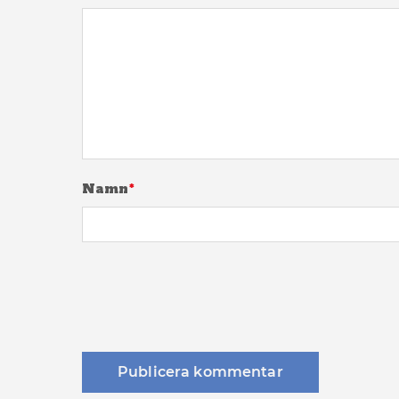
Namn
*