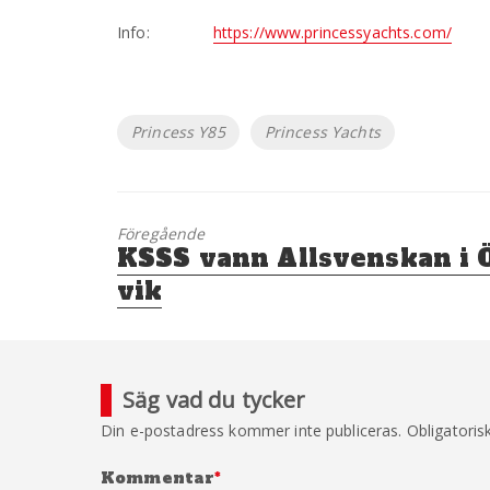
Info:
https://www.princessyachts.com/
Etiketter
Princess Y85
Princess Yachts
Föregående
Föregående
KSSS vann Allsvenskan i 
inlägg:
vik
Säg vad du tycker
Din e-postadress kommer inte publiceras.
Obligatoris
Kommentar
*