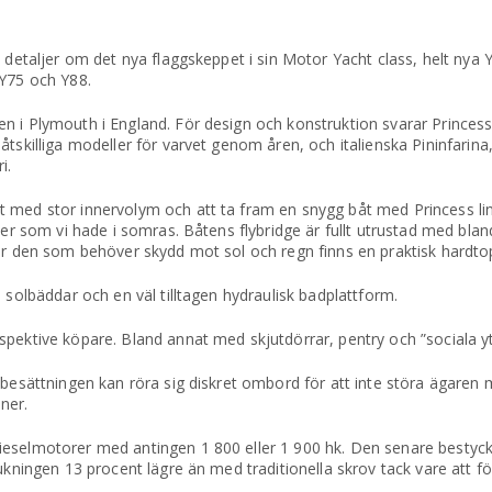
 detaljer om det nya flaggskeppet i sin Motor Yacht class, helt nya 
 Y75 och Y88.
n i Plymouth i England. För design och konstruktion svarar Princes
åtskilliga modeller för varvet genom åren, och italienska Pininfarin
i.
 med stor innervolym och att ta fram en snygg båt med Princess lin
der som vi hade i somras. Båtens flybridge är fullt utrustad med bla
För den som behöver skydd mot sol och regn finns en praktisk hardto
 solbäddar och en väl tilltagen hydraulisk badplattform.
pektive köpare. Bland annat med skjutdörrar, pentry och ”sociala yto
 besättningen kan röra sig diskret ombord för att inte störa ägaren
iner.
ieselmotorer med antingen 1 800 eller 1 900 hk. Den senare bestyc
rukningen 13 procent lägre än med traditionella skrov tack vare att 