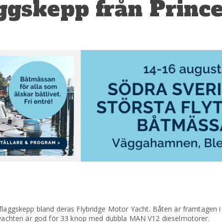
ggskepp från Princ
a flaggskepp bland deras Flybridge Motor Yacht. Båten är framtagen
a yachten är god för 33 knop med dubbla MAN V12 dieselmotorer.