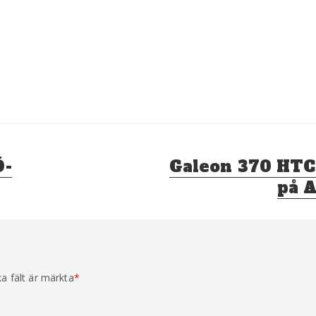
Nästa
Ö-
Galeon 370 HTC
inlägg:
på A
ka fält är märkta
*