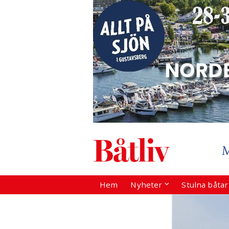
Hem
Nyheter
Stulna båta