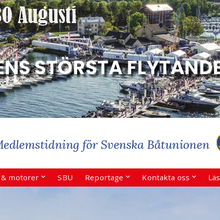
r & motorer
SBU
Reportage
Kontakta oss
Läs