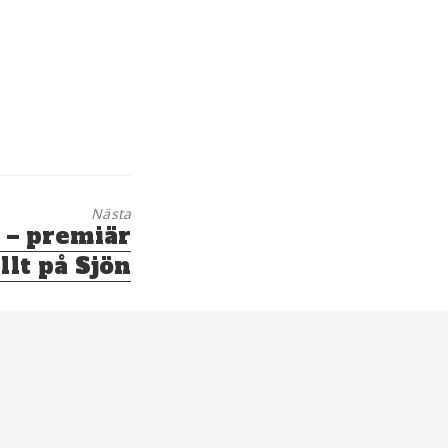
Nästa
 – premiär
llt på Sjön