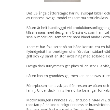
Det 53-åriga båtföretaget har nu avslöjat bilder och
av Princess övriga modeller i samma storleksklass;
Båten är helt handbyggd vid produktionsanläggninge
tillsammans med designern Olesinski, som har ritat 
sina bilmodeller i samarbete med bland andra Ferrar
Teamet har fokuserat på att både konstruera en båt
flybridgebåt har onekligen sina fördelar i sådant vä
grill och kyl samt en stor avdelning med solbädd. 
Övriga däcksutrymmen ger plats till en stor U-soffa,
Båten kan en grunddesign, men kan anpassas till res
Förarplatsen kan avskiljas från resten av båten och
familj. Under däck finns flera olika lösningar för kab
Motoriseringen i Princess Y85 är dubbla MAN V12 d
toppfart på 33 knop. Enligt Princess är bränsleförb
Princess eget V-skrov med effektiv design.