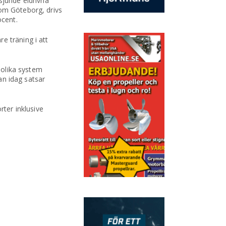
 sjunde eldrivna
 om Göteborg, drivs
ocent.
e träning i att
 olika system
dan idag satsar
rter inklusive