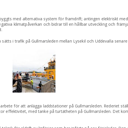
yggts med alternativa system för framdrift; antingen elektriskt med b
egativa klimatpåverkan och bidrar till en hållbar utveckling och främj
d.
n sätts i trafik på Gullmarsleden mellan Lysekil och Uddevalla senar
gsarbete för att anlägga laddstationer på Gullmarsleden. Rederiet stä
tor effektivitet, med tanke på turtätheten på Gullmarsleden. Det 