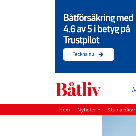
Hem
Nyheter
Stulna båta