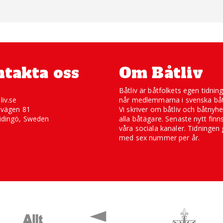
takta oss
Om Båtliv
Båtliv är båtfolkets egen tidnin
liv.se
når medlemmarna i svenska båt
svägen 81
Vi skriver om båtliv och båtnyhe
idingö, Sweden
alla båtägare. Senaste nytt finn
våra sociala kanaler. Tidningen 
med sex nummer per år.