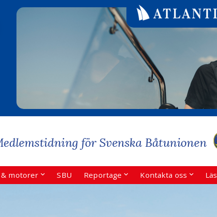
r & motorer
SBU
Reportage
Kontakta oss
Läs