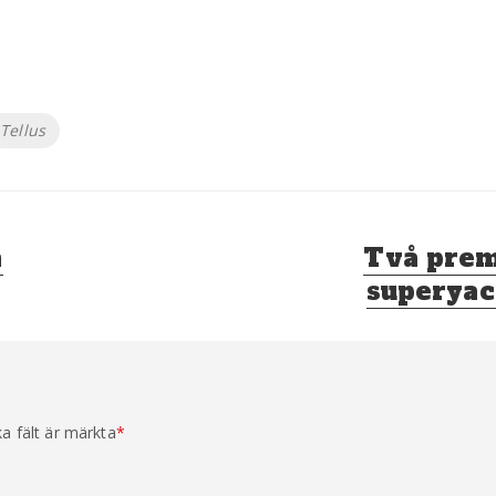
Tellus
Nästa
a
Två prem
inlägg:
superyac
ka fält är märkta
*