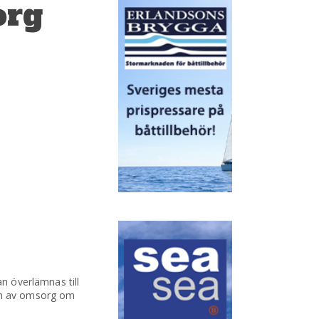
org
an överlämnas till
 om av omsorg om