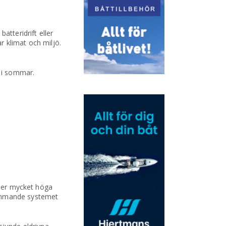
atteridrift eller
ar klimat och miljö.
e i sommar.
ller mycket höga
kommande systemet