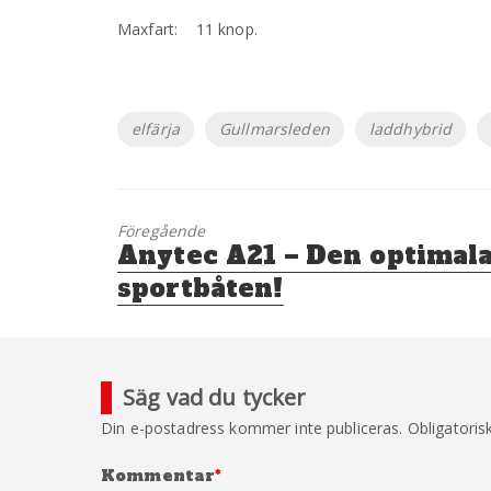
Maxfart: 11 knop.
Etiketter
elfärja
Gullmarsleden
laddhybrid
Föregående
Föregående
Anytec A21 – Den optimal
inlägg:
sportbåten!
Säg vad du tycker
Din e-postadress kommer inte publiceras.
Obligatoris
Kommentar
*