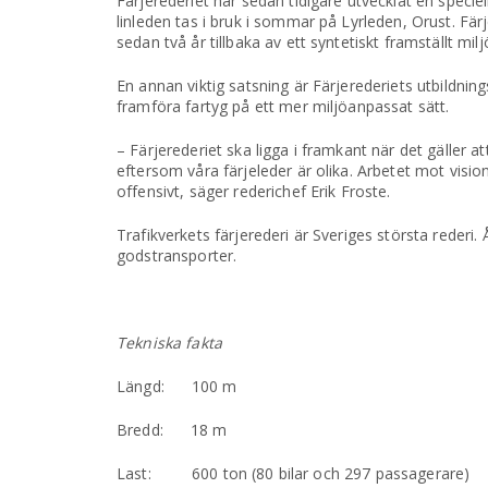
Färjerederiet har sedan tidigare utvecklat en speciell
linleden tas i bruk i sommar på Lyrleden, Orust. F
sedan två år tillbaka av ett syntetiskt framställt m
En annan viktig satsning är Färjerederiets utbildni
framföra fartyg på ett mer miljöanpassat sätt.
– Färjerederiet ska ligga i framkant när det gäller 
eftersom våra färjeleder är olika. Arbetet mot vision
offensivt, säger rederichef Erik Froste.
Trafikverkets färjerederi är Sveriges största rederi
godstransporter.
Tekniska fakta
Längd: 100 m
Bredd: 18 m
Last: 600 ton (80 bilar och 297 passagerare)