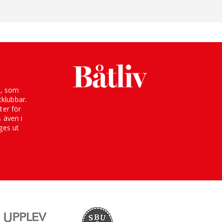
g, som
klubbar.
ter för
s även i
ges ut