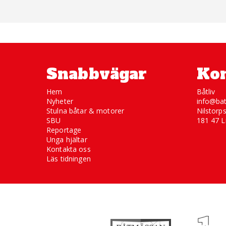
Snabbvägar
Kon
Hem
Båtliv
Nyheter
info@bat
Stulna båtar & motorer
Nilstorp
SBU
181 47 L
Reportage
Unga hjältar
Kontakta oss
Läs tidningen