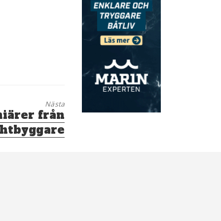
Nästa
iärer från
htbyggare