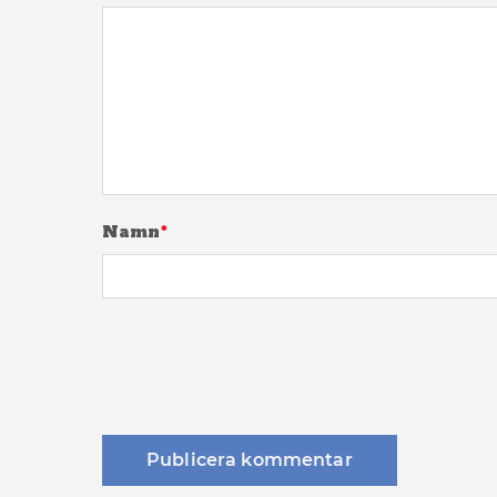
Namn
*